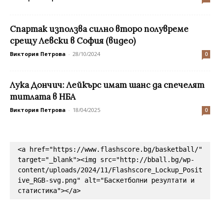
Спартак използва силно второ полувреме
срещу Левски в София (видео)
Виктория Петрова
-
28/10/2024
0
Лука Дончич: Лейкърс имат шанс да спечелят
титлата в НБА
Виктория Петрова
-
18/04/2025
0
<a href="https://www.flashscore.bg/basketball/" 
target="_blank"><img src="http://bball.bg/wp-
content/uploads/2024/11/Flashscore_Lockup_Posit
ive_RGB-svg.png" alt="Баскетболни резултати и 
статистика"></a>