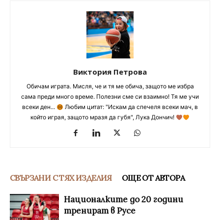
Виктория Петрова
Обичам играта. Мисля, че и тя ме обича, защото ме избра
сама преди много време. Полезни сме си взаимно! Тя ме учи
всеки ден...
Любим цитат: "Искам да спечеля всеки мач, в
който играя, защото мразя да губя", Лука Дончич!
СВЪРЗАНИ С ТЯХ ИЗДЕЛИЯ
ОЩЕ ОТ АВТОРА
Националките до 20 години
тренират в Русе