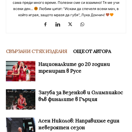
сама преди много време. Полезни сме си взаимно! Тя ме учи
всеки ден...
Любим цитат: "Искам да спечеля всеки мач, в
който играя, защото мразя да губя", Лука Дончич!
СВЪРЗАНИ С ТЯХ ИЗДЕЛИЯ
ОЩЕ ОТ АВТОРА
Националките до 20 години
тренират в Русе
Загуба за Везенков и Олимпиакос
във финалите в Гърция
Асен Николов: Направихме един
невероятен сезон