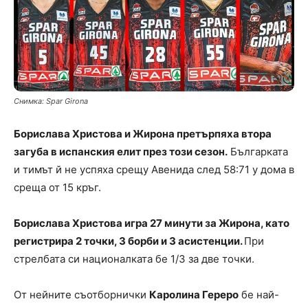
Снимка: Spar Girona
Борислава Христова и Жирона претърпяха втора
загуба в испанския елит през този сезон.
Българката
и тимът й не успяха срещу Авенида след 58:71 у дома в
среща от 15 кръг.
Борислава Христова игра 27 минути за Жирона, като
регистрира 2 точки, 3 борби и 3 асистенции.
При
стрелбата си националката бе 1/3 за две точки.
От нейните съотборнички
Каролина Гереро
бе най-