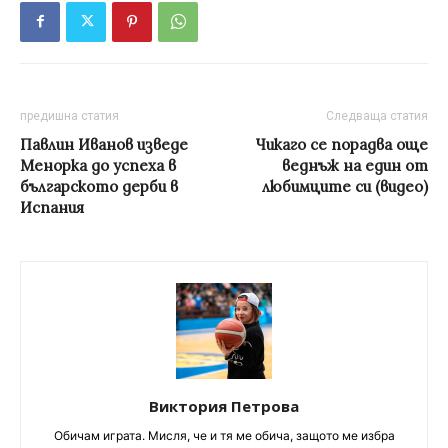
предишна статия
Следваща статия
Павлин Иванов изведе
Чикаго се порадва още
Менорка до успеха в
веднъж на един от
българското дерби в
любимците си (видео)
Испания
Виктория Петрова
Обичам играта. Мисля, че и тя ме обича, защото ме избра