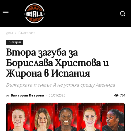
дом
България
България
Втора загуба за
Борислава Христова и
Жирона в Испания
Българката и тимът й не успяха срещу Авенида
от
Виктория Петрова
-
05/01/2025
764