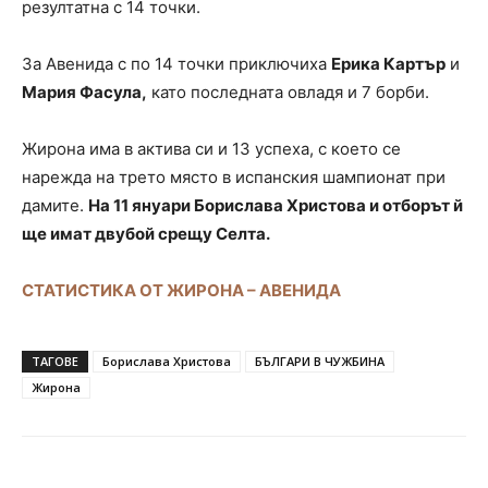
резултатна с 14 точки.
За Авенида с по 14 точки приключиха
Ерика Картър
и
Мария Фасула,
като последната овладя и 7 борби.
Жирона има в актива си и 13 успеха, с което се
нарежда на трето място в испанския шампионат при
дамите.
На 11 януари Борислава Христова и отборът й
ще имат двубой срещу Селта.
СТАТИСТИКА ОТ ЖИРОНА – АВЕНИДА
ТАГОВЕ
Борислава Христова
БЪЛГАРИ В ЧУЖБИНА
Жирона