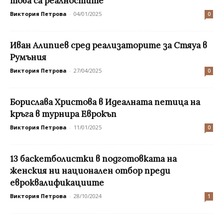
това са реалностите
Виктория Петрова
-
04/01/2025
0
Иван Алипиев сред реализаторите за Стяуа в
Румъния
Виктория Петрова
-
27/04/2025
0
Борислава Христова в Идеалната петица на
кръга в турнира Еврокъп
Виктория Петрова
-
11/01/2025
0
13 баскетболистки в подготовката на
женския ни национален отбор преди
евроквалификациите
Виктория Петрова
-
28/10/2024
1