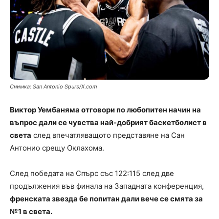
Снимка: San Antonio Spurs/X.com
Виктор Уембаняма отговори по любопитен начин на
въпрос дали се чувства най-добрият баскетболист в
света
след впечатляващото представяне на Сан
Антонио срещу Оклахома.
След победата на Спърс със 122:115 след две
продължения във финала на Западната конференция,
френската звезда бе попитан дали вече се смята за
№1 в света.