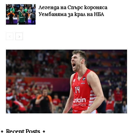
Легенда на Спърс короняса
Уембаняма за крал на НБА
Recent Posts