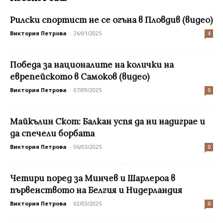
Рилски спортист не се огъна в Пловдив (видео)
Виктория Петрова
-
26/01/2025
4
Победа за националите на колички на
еврепейското в Самоков (видео)
Виктория Петрова
-
07/09/2025
0
Майкълин Скот: Балкан успя да ни надиграе и
да спечели борбата
Виктория Петрова
-
06/03/2025
0
Четири поред за Минчев и Шарлероа в
първенството на Белгия и Нидерландия
Виктория Петрова
-
02/03/2025
0