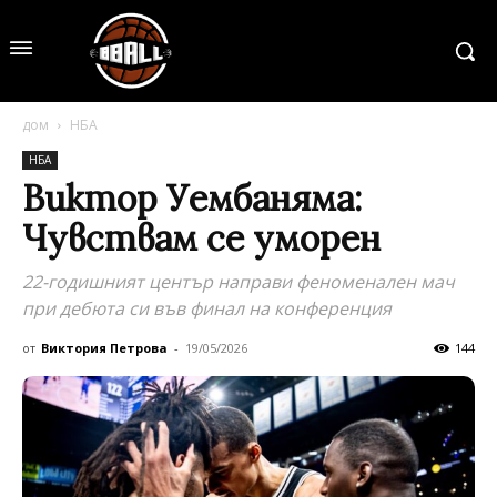
дом
НБА
НБА
Виктор Уембаняма:
Чувствам се уморен
22-годишният център направи феноменален мач
при дебюта си във финал на конференция
от
Виктория Петрова
-
19/05/2026
144