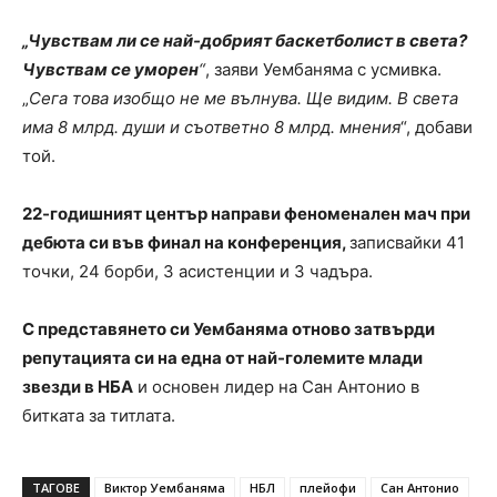
„Чувствам ли се най-добрият баскетболист в света?
Чувствам се уморен
“
, заяви Уембаняма с усмивка.
„
Сега това изобщо не ме вълнува. Ще видим. В света
има 8 млрд. души и съответно 8 млрд. мнения
“, добави
той.
22-годишният център направи феноменален мач при
дебюта си във финал на конференция,
записвайки 41
точки, 24 борби, 3 асистенции и 3 чадъра.
С представянето си Уембаняма отново затвърди
репутацията си на една от най-големите млади
звезди в НБА
и основен лидер на Сан Антонио в
битката за титлата.
ТАГОВЕ
Виктор Уембаняма
НБЛ
плейофи
Сан Антонио