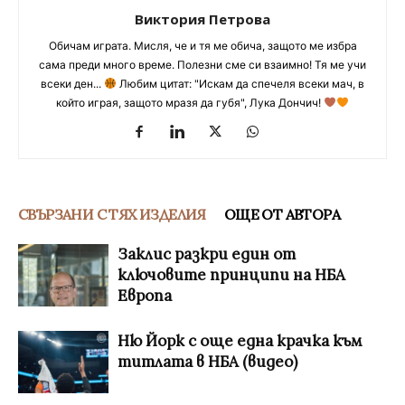
Виктория Петрова
Обичам играта. Мисля, че и тя ме обича, защото ме избра
сама преди много време. Полезни сме си взаимно! Тя ме учи
всеки ден...
Любим цитат: "Искам да спечеля всеки мач, в
който играя, защото мразя да губя", Лука Дончич!
СВЪРЗАНИ С ТЯХ ИЗДЕЛИЯ
ОЩЕ ОТ АВТОРА
Заклис разкри един от
ключовите принципи на НБА
Европа
Ню Йорк с още една крачка към
титлата в НБА (видео)