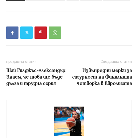
предишна статия
Следваща статия
Шай Гилджъс-Александър:
Извънредни мерки за
Знаем, че това ще бъде
сигурност на Финалната
дълга и трудна серия
четворка в Евролигата