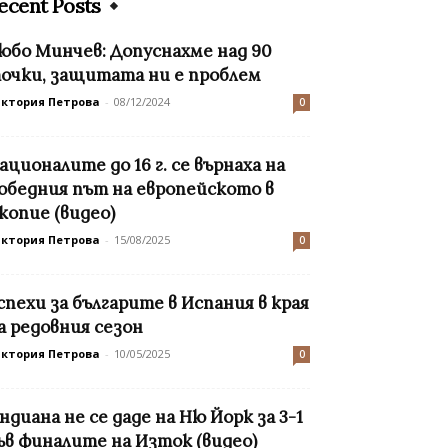
ecent Posts
юбо Минчев: Допуснахме над 90
очки, защитата ни е проблем
иктория Петрова
-
08/12/2024
0
ационалите до 16 г. се върнаха на
обедния път на европейското в
копие (видео)
иктория Петрова
-
15/08/2025
0
спехи за българите в Испания в края
а редовния сезон
иктория Петрова
-
10/05/2025
0
ндиана не се даде на Ню Йорк за 3-1
ъв финалите на Изток (видео)