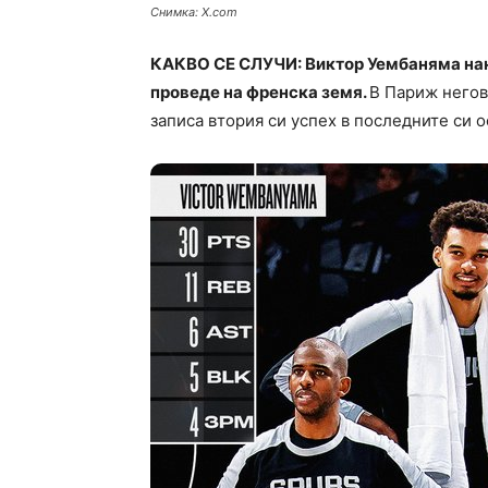
Снимка: X.com
КАКВО СЕ СЛУЧИ: Виктор Уембаняма нани
проведе на френска земя.
В Париж негов
записа втория си успех в последните си о