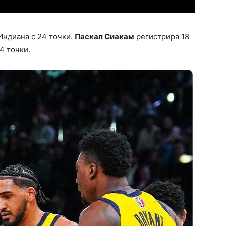
Индиана с 24 точки.
Паскал Сиакам
регистрира 18
4 точки.