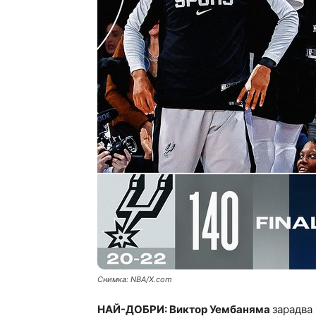
Снимка: NBA/X.com
НАЙ-ДОБРИ: Виктор Уембаняма
зарадва