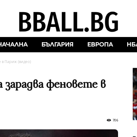
НАЧАЛНА
БЪЛГАРИЯ
ЕВРОПА
НБ
 в Париж (видео)
 зарадва феновете в
706