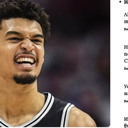
R
Л
т
В
Н
п
С
В
У
н
В
И
в