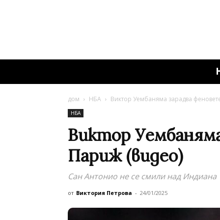
дом
НБА
Виктор Уембаняма зарадва феновете
НБА
Виктор Уембаняма
Париж (видео)
Сан Антонио не се смили над Индиана
от
Виктория Петрова
-
24/01/2025