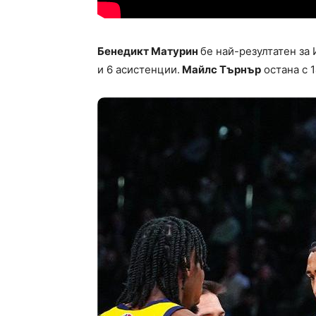
Бенедикт Матурин
бе най-резултатен за 
и 6 асистенции.
Майлс Търнър
остана с 1