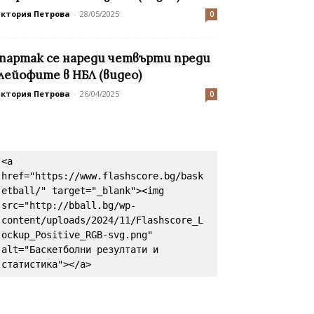
иктория Петрова
-
28/05/2025
0
партак се нареди четвърти преди
лейофите в НБЛ (видео)
иктория Петрова
-
26/04/2025
0
<a 
href="https://www.flashscore.bg/bask
etball/" target="_blank"><img 
src="http://bball.bg/wp-
content/uploads/2024/11/Flashscore_L
ockup_Positive_RGB-svg.png" 
alt="Баскетболни резултати и 
статистика"></a>