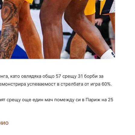
нга, като овлядяха общо 57 срещу 31 борби за
емонстрира успеваемост в стрелбата от игра 60%.
аят срещу още един мач помежду си в Париж на 25
НИО