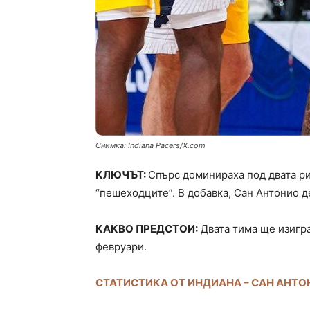
Снимка: Indiana Pacers/X.com
КЛЮЧЪТ:
Спърс доминираха под двата ри
“пешеходците”. В добавка, Сан Антонио д
КАКВО ПРЕДСТОИ:
Двата тима ще изигр
февруари.
СТАТИСТИКА ОТ ИНДИАНА – САН АНТО