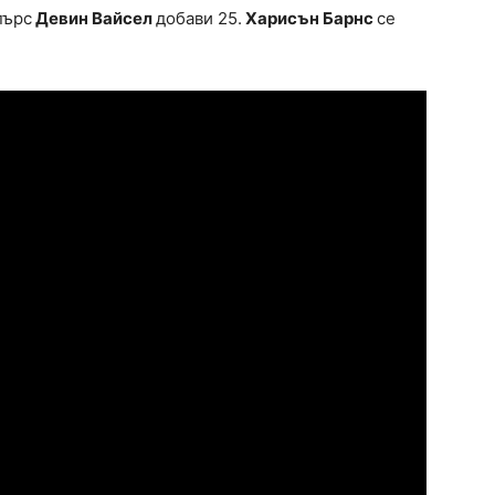
пърс
Девин Вайсел
добави 25.
Харисън Барнс
се