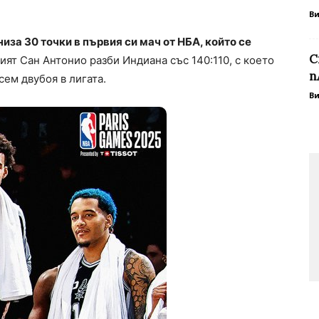
В
за 30 точки в първия си мач от НБА, който се
С
ият Сан Антонио разби Индиана със 140:110, с което
п
сем двубоя в лигата.
В