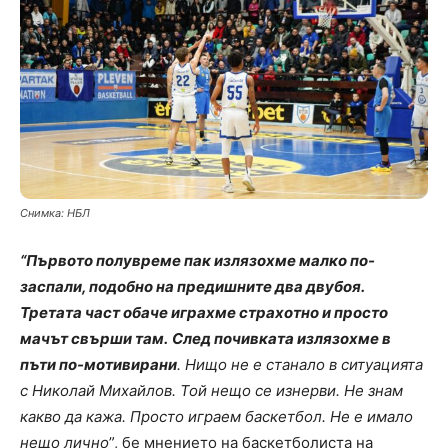
Снимка: НБЛ
“Първото полувреме пак излязохме малко по-
заспали, подобно на предишните два двубоя.
Третата част обаче играхме страхотно и просто
мачът свърши там.
След почивката излязохме в
пъти по-мотивирани
. Нищо не е станало в ситуацията
с Николай Михайлов. Той нещо се изнерви. Не знам
какво да кажа. Просто играем баскетбол. Не е имало
нещо лично
”, бе мнението на баскетболиста на