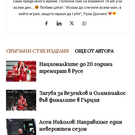
сама преди много време. Полезни сме си взаимно! Тя ме учи
всеки ден...
Любим цитат: "Искам да спечеля всеки мач, в
който играя, защото мразя да губя", Лука Дончич!
СВЪРЗАНИ С ТЯХ ИЗДЕЛИЯ
ОЩЕ ОТ АВТОРА
Националките до 20 години
тренират в Русе
Загуба за Везенков и Олимпиакос
във финалите в Гърция
Асен Николов: Направихме един
невероятен сезон