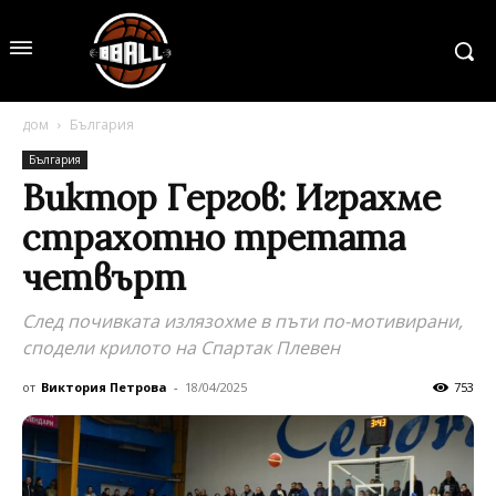
дом
България
България
Виктор Гергов: Играхме
страхотно третата
четвърт
След почивката излязохме в пъти по-мотивирани,
сподели крилото на Спартак Плевен
от
Виктория Петрова
-
18/04/2025
753