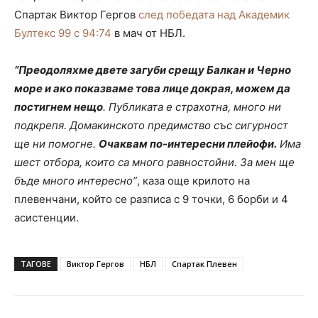
Спартак Виктор Гергов
след победата над Академик
Бултекс 99 с 94:74
в мач от НБЛ.
“Преодоляхме двете загуби срещу Балкан и Черно
море и ако показваме това лице докрая, можем да
постигнем нещо
. Публиката е страхотна, много ни
подкрепя. Домакинското предимство със сигурност
ще ни помогне.
Очаквам по-интересни плейофи.
Има
шест отбора, които са много равностойни. За мен ще
бъде много интересно”
, каза още крилото на
плевенчани, който се разписа с 9 точки, 6 борби и 4
асистенции.
ТАГОВЕ
Виктор Гергов
НБЛ
Спартак Плевен