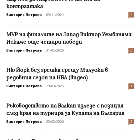
контраатака
Виктория Петрова
-
09/11/2024
0
MVP на финалите на Запад Виктор Уембаняма:
Искаме още четири победи
Виктория Петрова
-
31/05/2026
0
Ню Йорк без грешка срещу Милуоки в
редовния сезон на НБА (видео)
Виктория Петрова
-
29/03/2025
1
Ръководството на Балкан излезе с позиция
след края на турнира за Купата на България
Виктория Петрова
-
23/02/2026
0