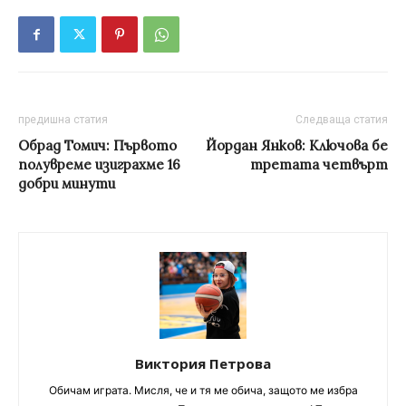
предишна статия
Следваща статия
Обрад Томич: Първото
Йордан Янков: Ключова бе
полувреме изиграхме 16
третата четвърт
добри минути
Виктория Петрова
Обичам играта. Мисля, че и тя ме обича, защото ме избра