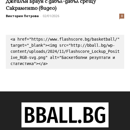
Джейлън Браун с дабъл-дабъл срещу
Сакраменто (видео)
Виктория Петрова
-
02/01/2026
0
<a href="https://www.flashscore.bg/basketball/" 
target="_blank"><img src="http://bball.bg/wp-
content/uploads/2024/11/Flashscore_Lockup_Posit
ive_RGB-svg.png" alt="Баскетболни резултати и 
статистика"></a>