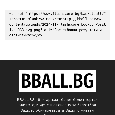
<a href="https://www.flashscore.bg/basketball/" 
target="_blank"><img src="http://bball.bg/wp-
content/uploads/2024/11/Flashscore_Lockup_Posit
ive_RGB-svg.png" alt="Баскетболни резултати и 
статистика"></a>
BBALL.BG - българският баскетболен портал.
Мястото, където ще говорим за баскетбол.
Защото обичаме играта. Защото живеем