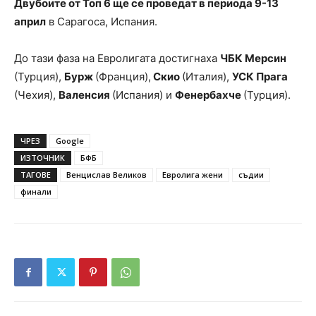
Двубоите от Топ 6 ще се проведат в периода 9-13
април
в Сарагоса, Испания.
До тази фаза на Евролигата достигнаха
ЧБК Мерсин
(Турция),
Бурж
(Франция),
Скио
(Италия),
УСК Прага
(Чехия),
Валенсия
(Испания) и
Фенербахче
(Турция).
ЧРЕЗ
Google
ИЗТОЧНИК
БФБ
ТАГОВЕ
Венцислав Великов
Евролига жени
съдии
финали