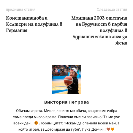
предишна статия
Следваща статия
Константинова и
Монтана 2003 отстъпи
Келтерн на полуфинал в
на Будучност в първия
Германия
полуфинал в
Адриатическата лига за
жени
Виктория Петрова
Обичам играта. Мисля, че и тя ме обича, защото ме избра
сама преди много време. Полезни сме си взаимно! Тя ме учи
всеки ден...
Любим цитат: "Искам да спечеля всеки мач, в
който играя, защото мразя да губя", Лука Дончич!