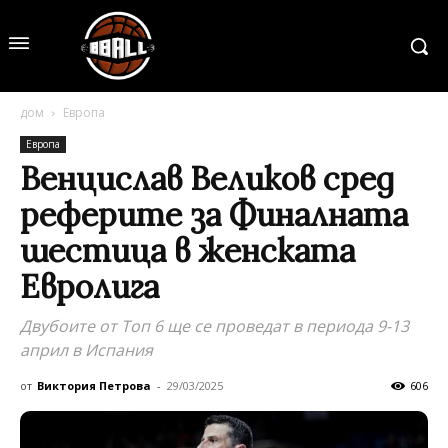
дом
Европа
Европа
Венцислав Великов сред
реферите за Финалната
шестица в женската
Евролига
Двубоите от Топ 6 ще се проведат в периода 9-13
април в Испания
от
Виктория Петрова
-
29/03/2025
606