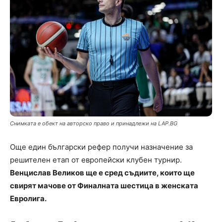
Снимката е обект на авторско право и принадлежи на LAP.BG
Още един български рефер получи назначение за
решителен етап от европейски клубен турнир.
Венцислав Великов ще е сред съдиите, които ще
свирят мачове от Финалната шестица в женската
Евролига.