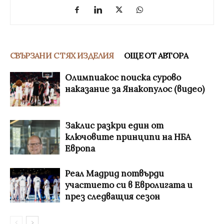
СВЪРЗАНИ С ТЯХ ИЗДЕЛИЯ
ОЩЕ ОТ АВТОРА
Олимпиакос поиска сурово
наказание за Янакопулос (видео)
Заклис разкри един от
ключовите принципи на НБА
Европа
Реал Мадрид потвърди
участието си в Евролигата и
през следващия сезон