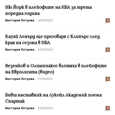
Ню Йорк в плейофите на НБА за трета
поредна година
Виктория Петрова
-
28/03/2025
0
Кауай Ленърд ще преговаря с Клипърс след
края на сезона в НБА
Виктория Петрова
-
07/02/2026
0
Везенков и Олимпиакос влетяха в плейофите
на Евролигата (видео)
Виктория Петрова
-
07/04/2026
0
Бивш наставник на Лукойл Академик поема
Спартак
Виктория Петрова
-
05/02/2026
0