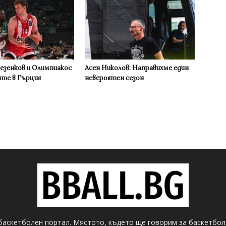
Везенков и Олимпиакос
Асен Николов: Направихме един
ите в Гърция
невероятен сезон
баскетболен портал. Мястото, където ще говорим за баскетбол