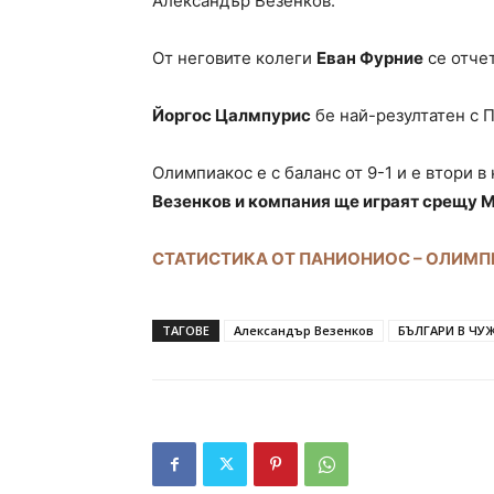
Александър Везенков.
От неговите колеги
Еван Фурние
се отчет
Йоргос Цалмпурис
бе най-резултатен с П
Олимпиакос е с баланс от 9-1 и е втори в
Везенков и компания ще играят срещу 
СТАТИСТИКА ОТ ПАНИОНИОС – ОЛИМ
ТАГОВЕ
Александър Везенков
БЪЛГАРИ В ЧУ