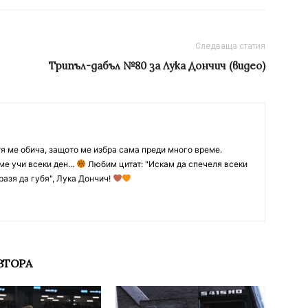
Следваща статия
Трипъл-дабъл №80 за Лука Дончич (видео)
тя ме обича, защото ме избра сама преди много време.
ме учи всеки ден...
Любим цитат: "Искам да спечеля всеки
разя да губя", Лука Дончич!
ВТОРА