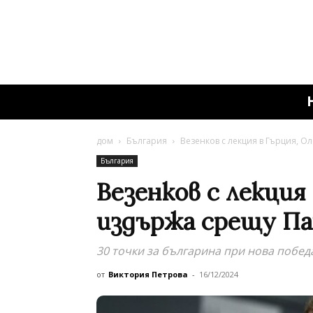
дом
България
Везенков с лекция в Гърция, 
България
Везенков с лекция
издържа срещу П
30 точки за българина при нова побед
от
Виктория Петрова
-
16/12/2024