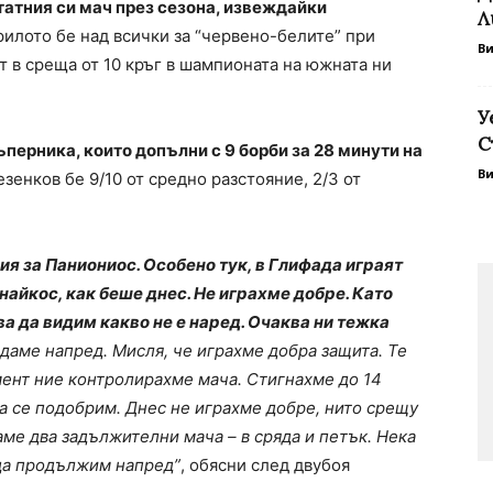
атния си мач през сезона, извеждайки
Л
Крилото бе над всички за “червено-белите” при
В
т в среща от 10 кръг в шампионата на южната ни
У
С
ъперника, които допълни с 9 борби за 28 минути на
В
енков бе 9/10 от средно разстояние, 2/3 от
я за Паниониос. Особено тук, в Глифада играят
найкос, как беше днес. Не играхме добре. Като
а да видим какво не е наред. Очаква ни тежка
даме напред. Мисля, че играхме добра защита. Те
омент ние контролирахме мача. Стигнахме до 14
да се подобрим. Днес не играхме добре, нито срещу
аме два задължителни мача – в сряда и петък. Нека
 да продължим напред”
, обясни след двубоя