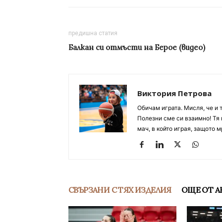
предишна статия
Балкан си отмъсти на Берое (видео)
Виктория Петрова
Обичам играта. Мисля, че и 
Полезни сме си взаимно! Тя 
мач, в който играя, защото м
СВЪРЗАНИ С ТЯХ ИЗДЕЛИЯ
ОЩЕ ОТ А