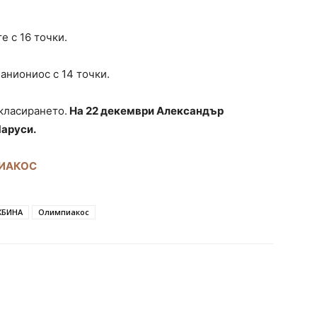
е с 16 точки.
аниониос с 14 точки.
 класирането.
На 22 декември Александър
Маруси.
ПИАКОС
ЖБИНА
Олимпиакос