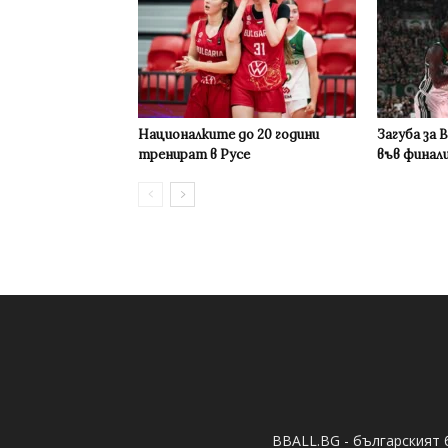
Националките до 20 години
Загуба за 
тренират в Русе
във финал
BBALL.BG - българският 