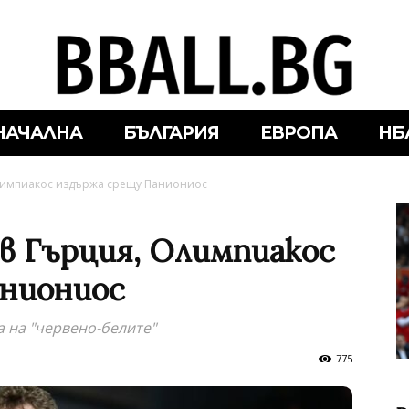
НАЧАЛНА
БЪЛГАРИЯ
ЕВРОПА
НБ
Олимпиакос издържа срещу Паниониос
 в Гърция, Олимпиакос
аниониос
а на "червено-белите"
775