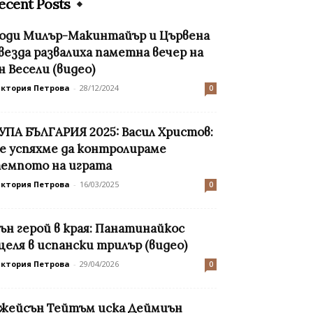
ecent Posts
оди Милър-Макинтайър и Цървена
везда развалиха паметна вечер на
н Весели (видео)
иктория Петрова
-
28/12/2024
0
УПА БЪЛГАРИЯ 2025: Васил Христов:
е успяхме да контролираме
емпото на играта
иктория Петрова
-
16/03/2025
0
ън герой в края: Панатинайкос
целя в испански трилър (видео)
иктория Петрова
-
29/04/2026
0
жейсън Тейтъм иска Деймиън