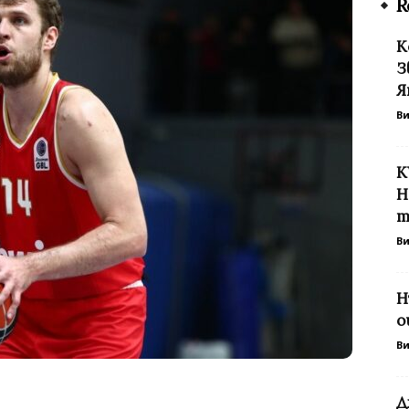
R
К
З
Я
В
К
Н
т
В
Н
о
В
Д