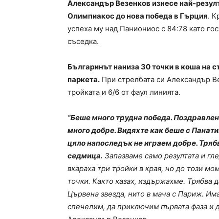
Александър Везенков изнесе най-резулт
Олимпиакос до нова победа в Гърция
. 
успеха му над Паниониос с 84:78 като гос
съседка.
Българинът наниза 30 точки в коша на с
паркета.
При стрелбата си Александър Вез
тройката и 6/6 от фаул линията.
“Беше много трудна победа. Поздравлени
много добре. Видяхте как беше с Панати
цяло напоследък не играем добре. Трябв
седмица.
Запазваме само резултата и гле
вкараха три тройки в края, но до този м
точки. Както казах, издържахме. Трябва 
Цървена звезда, нито в мача с Париж. Им
спечелим, да приключим първата фаза и