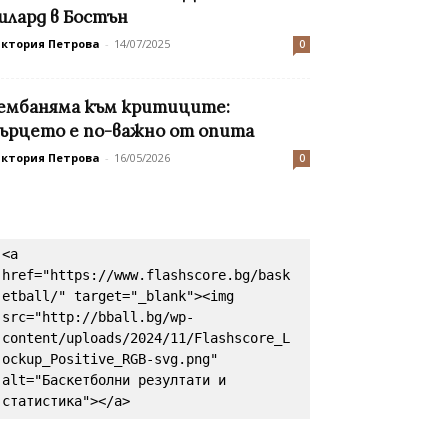
илард в Бостън
иктория Петрова
-
14/07/2025
0
ембаняма към критиците:
ърцето е по-важно от опита
иктория Петрова
-
16/05/2026
0
<a 
href="https://www.flashscore.bg/bask
etball/" target="_blank"><img 
src="http://bball.bg/wp-
content/uploads/2024/11/Flashscore_L
ockup_Positive_RGB-svg.png" 
alt="Баскетболни резултати и 
статистика"></a>