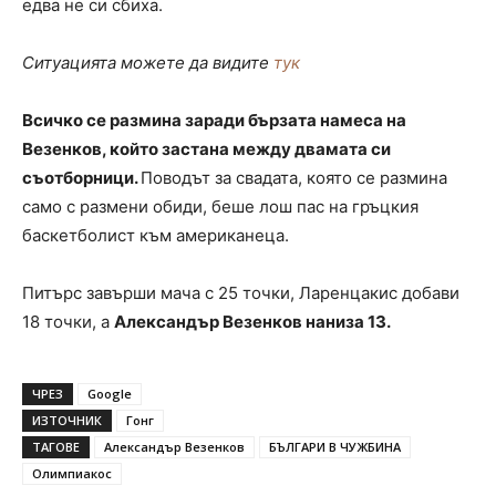
едва не си сбиха.
Ситуацията можете да видите
тук
Всичко се размина заради бързата намеса на
Везенков, който застана между двамата си
съотборници.
Поводът за свадата, която се размина
само с размени обиди, беше лош пас на гръцкия
баскетболист към американеца.
Питърс завърши мача с 25 точки, Ларенцакис добави
18 точки, а
Александър Везенков наниза 13.
ЧРЕЗ
Google
ИЗТОЧНИК
Гонг
ТАГОВЕ
Александър Везенков
БЪЛГАРИ В ЧУЖБИНА
Олимпиакос