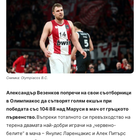
Снимка: Olympiacos B.C.
Aлександър Везенков попречи на свои съотборници
в Олимпиакос да сътворят голям екшън при
победата със 104:88 над Маруси в мач от гръцкото
първенство.
Въпреки тоталното си превъзходство на
терена двамата най-добри играчи на „червено-
белите“ в мача – Янулис Ларенцакис и Алек Питърс