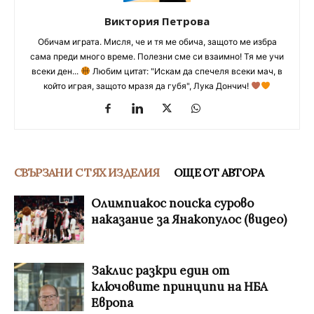
Виктория Петрова
Обичам играта. Мисля, че и тя ме обича, защото ме избра
сама преди много време. Полезни сме си взаимно! Тя ме учи
всеки ден...
Любим цитат: "Искам да спечеля всеки мач, в
който играя, защото мразя да губя", Лука Дончич!
СВЪРЗАНИ С ТЯХ ИЗДЕЛИЯ
ОЩЕ ОТ АВТОРА
Олимпиакос поиска сурово
наказание за Янакопулос (видео)
Заклис разкри един от
ключовите принципи на НБА
Европа