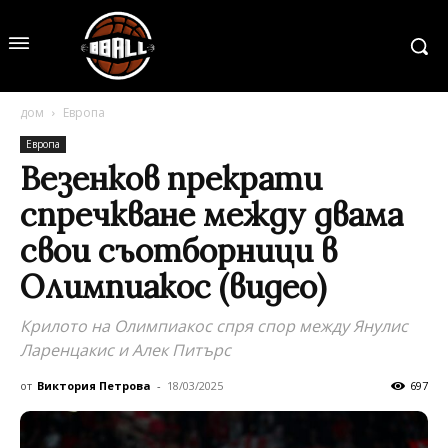
дом
Европа
Европа
Везенков прекрати
спречкване между двама
свои съотборници в
Олимпиакос (видео)
Крилото на Олимпиакос спря спор между Янулис
Ларенцакис и Алек Питърс
от
Виктория Петрова
-
18/03/2025
697