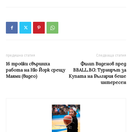
предишна статия
Следваща статия
16 тройки свършиха
Филип Виденов пред
работа на Ню Йорк срещу
BBALL.BG: Турнирът за
Маями (видео)
Купата на България беше
интересен