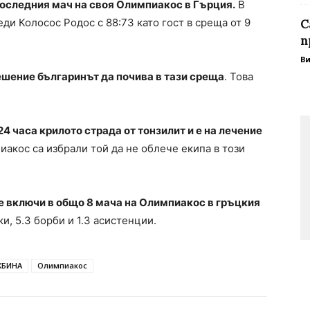
последния мач на своя Олимпиакос в Гърция.
В
ди Колосос Родос с 88:73 като гост в среща от 9
С
п
В
решение българинът да почива в тази среща
. Това
4 часа крилото страда от тонзилит и е на лечение
иакос са избрали той да не облече екипа в този
 включи в общо 8 мача на Олимпиакос в гръцкия
ки, 5.3 борби и 1.3 асистенции.
ЖБИНА
Олимпиакос