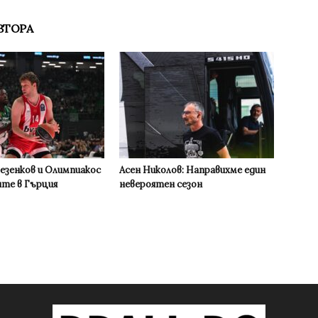
ВТОРА
Везенков и Олимпиакос
Асен Николов: Направихме един
ите в Гърция
невероятен сезон