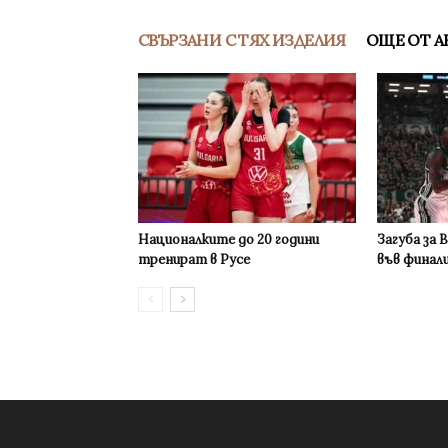
СВЪРЗАНИ С ТЯХ ИЗДЕЛИЯ
ОЩЕ ОТ А
Националките до 20 години
Загуба за 
тренират в Русе
във финал