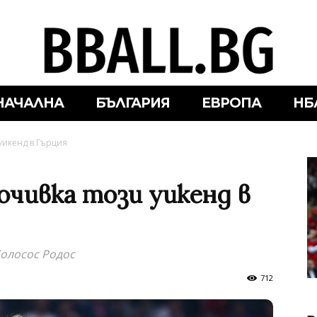
НАЧАЛНА
БЪЛГАРИЯ
ЕВРОПА
НБ
уикенд в Гърция
очивка този уикенд в
Колосос Родос
712