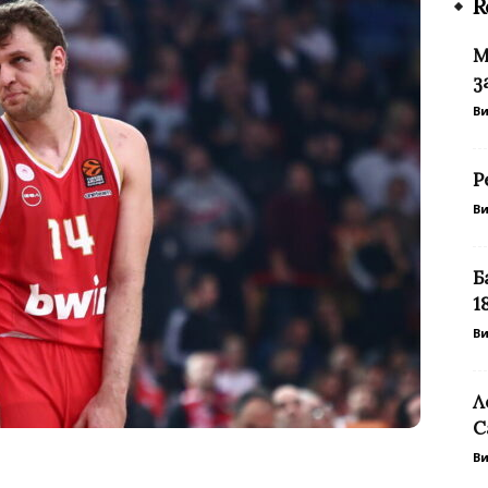
R
М
з
В
Р
В
Б
1
В
Л
С
В