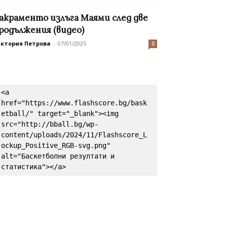
акраменто излъга Маями след две
родължения (видео)
иктория Петрова
-
07/01/2025
0
<a 
href="https://www.flashscore.bg/bask
etball/" target="_blank"><img 
src="http://bball.bg/wp-
content/uploads/2024/11/Flashscore_L
ockup_Positive_RGB-svg.png" 
alt="Баскетболни резултати и 
статистика"></a>