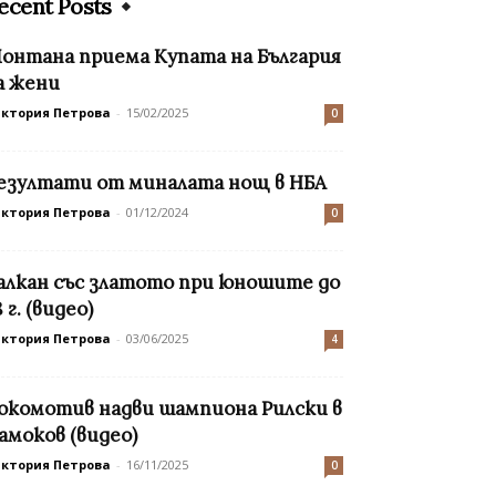
ecent Posts
онтана приема Купата на България
а жени
иктория Петрова
-
15/02/2025
0
езултати от миналата нощ в НБА
иктория Петрова
-
01/12/2024
0
алкан със златото при юношите до
8 г. (видео)
иктория Петрова
-
03/06/2025
4
окомотив надви шампиона Рилски в
амоков (видео)
иктория Петрова
-
16/11/2025
0