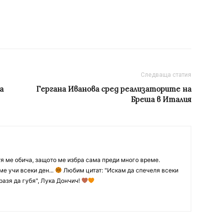
Следваща статия
а
Гергана Иванова сред реализаторите на
Бреша в Италия
тя ме обича, защото ме избра сама преди много време.
ме учи всеки ден...
Любим цитат: "Искам да спечеля всеки
разя да губя", Лука Дончич!