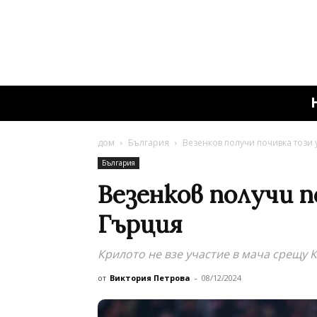
дом
България
Везенков получи почивка този 
България
Везенков получи п
Гърция
Крилото не взе участие в мача срещу 
от
Виктория Петрова
-
08/12/2024