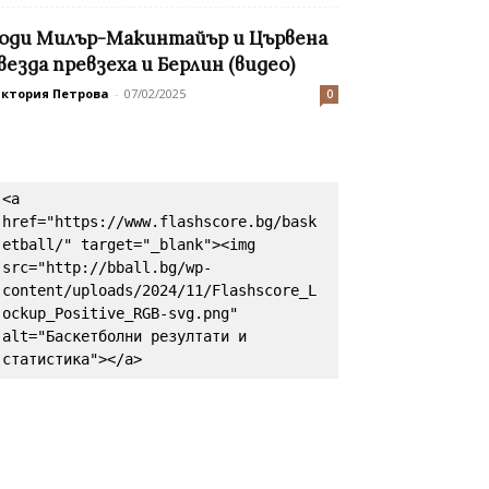
оди Милър-Макинтайър и Цървена
везда превзеха и Берлин (видео)
иктория Петрова
-
07/02/2025
0
<a 
href="https://www.flashscore.bg/bask
etball/" target="_blank"><img 
src="http://bball.bg/wp-
content/uploads/2024/11/Flashscore_L
ockup_Positive_RGB-svg.png" 
alt="Баскетболни резултати и 
статистика"></a>