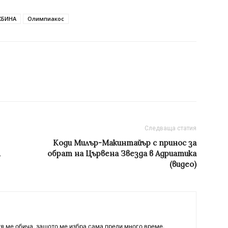
ЖБИНА
Олимпиакос
Следваща статия
Коди Милър-Макинтайър с принос за
обрат на Цървена Звезда в Адриатика
(видео)
тя ме обича, защото ме избра сама преди много време.