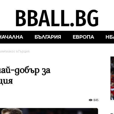
НАЧАЛНА
БЪЛГАРИЯ
ЕВРОПА
НБ
лимпиакос в Гърция
ай-добър за
ция
845