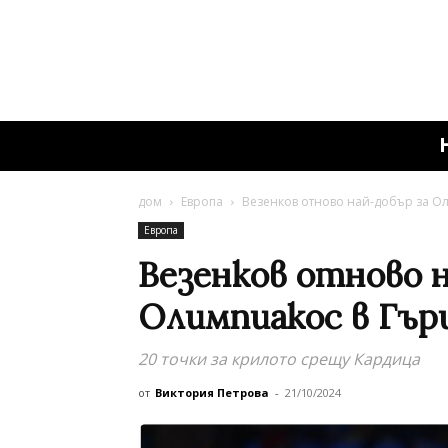
дом
Европа
Везенков отново най-добър за О
Европа
Везенков отново н
Олимпиакос в Гър
20 точки за крилото срещу Кардица
от
Виктория Петрова
-
21/10/2024