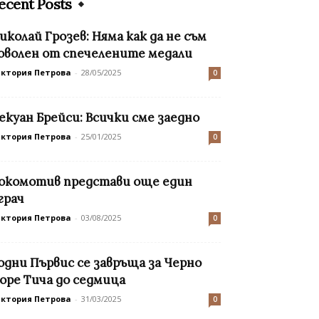
ecent Posts
иколай Грозев: Няма как да не съм
оволен от спечелените медали
иктория Петрова
-
28/05/2025
0
екуан Брейси: Всички сме заедно
иктория Петрова
-
25/01/2025
0
окомотив представи още един
грач
иктория Петрова
-
03/08/2025
0
одни Първис се завръща за Черно
оре Тича до седмица
иктория Петрова
-
31/03/2025
0