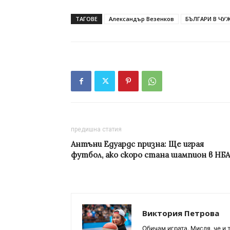
ТАГОВЕ
Александър Везенков
БЪЛГАРИ В ЧУ
предишна статия
Антъни Едуардс призна: Ще играя
футбол, ако скоро стана шампион в НБА
Виктория Петрова
Обичам играта. Мисля, че и 