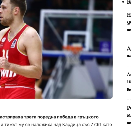
R
Н
д
В
Д
В
Л
и
В
Р
м
истрираха трета поредна победа в гръцкото
В
и тимът му се наложиха над Кардица със 77:61 като