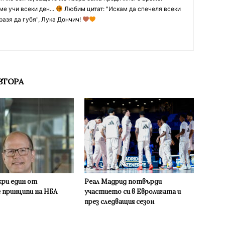
ме учи всеки ден...
Любим цитат: "Искам да спечеля всеки
разя да губя", Лука Дончич!
ВТОРА
кри един от
Реал Мадрид потвърди
 принципи на НБА
участието си в Евролигата и
през следващия сезон