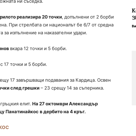
 южната ни съседка.
К
Крилото реализира 20 точки
, допълнени от 2 борби
З
ена. При стрелбата си националът бе 6/7 от средна
В
та за изпълнение на наказателни удари.
инов
вкара 12 точки и 5 борби.
 17 точки и 5 борби.
рещу 17 завършващи подавания за Кардица. Освен
очки след грешки
– 23 срещу 14 за съперника.
 гръцкия елит.
На 27 октомври Александър
ещу Панатинайкос
в дербито на 4 кръг.
КОС