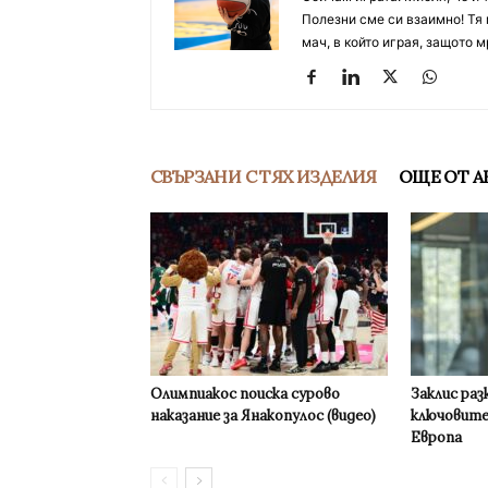
Полезни сме си взаимно! Тя 
мач, в който играя, защото м
СВЪРЗАНИ С ТЯХ ИЗДЕЛИЯ
ОЩЕ ОТ А
Олимпиакос поиска сурово
Заклис раз
наказание за Янакопулос (видео)
ключовите
Европа