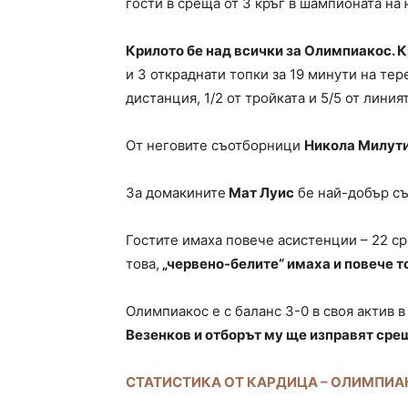
гости в среща от 3 кръг в шампионата на
Крилото бе над всички за Олимпиакос. 
и 3 откраднати топки за 19 минути на тер
дистанция, 1/2 от тройката и 5/5 от линия
От неговите съотборници
Никола Милут
За домакините
Мат Луис
бе най-добър със
Гостите имаха повече асистенции – 22 с
това,
„червено-белите“ имаха и повече т
Олимпиакос е с баланс 3-0 в своя актив в
Везенков и отборът му ще изправят ср
СТАТИСТИКА ОТ КАРДИЦА – ОЛИМПИА