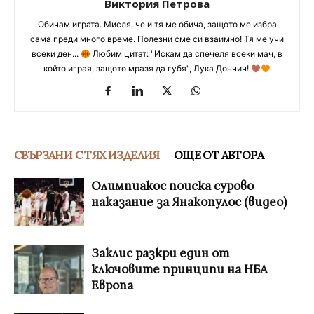
Виктория Петрова
Обичам играта. Мисля, че и тя ме обича, защото ме избра
сама преди много време. Полезни сме си взаимно! Тя ме учи
всеки ден...
Любим цитат: "Искам да спечеля всеки мач, в
който играя, защото мразя да губя", Лука Дончич!
СВЪРЗАНИ С ТЯХ ИЗДЕЛИЯ
ОЩЕ ОТ АВТОРА
Олимпиакос поиска сурово
наказание за Янакопулос (видео)
Заклис разкри един от
ключовите принципи на НБА
Европа