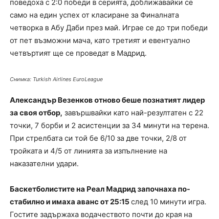
поведоха с 2:0 победи в серията, доближавайки се
само на един успех от класиране за Финалната
четворка в Абу Даби през май. Играе се до три победи
от пет възможни мача, като третият и евентуално
четвъртият ще се проведат в Мадрид.
Снимка: Turkish Airlines EuroLeague
Александър Везенков отново беше познатият лидер
за своя отбор,
завършвайки като най-резултатен с 22
точки, 7 борби и 2 асистенции за 34 минути на терена.
При стрелбата си той бе 6/10 за две точки, 2/8 от
тройката и 4/5 от линията за изпълнение на
наказателни удари.
Баскетболистите на Реал Мадрид започнаха по-
стабилно и имаха аванс от 25:15
след 10 минути игра.
Гостите задържаха водачеството почти до края на