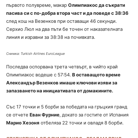
първото полувреме, макар
Олимпиакос да съкрати
пасива си с по-добра втора част и да поведе с 38:36
след кош на Везенков при оставащи 46 секунди.
Серхио Люл на два пъти бе точен от наказателната
линия и изравни за 38:38 на почивката.
Снимка: Turkish Airlines EuroLeague
Последва оспорвана трета четвърт, в чийто край
Олимпиакос водеше с 57:54.
В оставащото време
Александър Везенков имаше ключови изяви за
запазването на инициативата от домакините.
Със 17 точки и 5 борби за победата на гръцкия гранд
се отчете
Еван Фурние
, докато за гостите от Испания
Марио Хезоня
отбеляза 22 точки и овладя 8 борби.