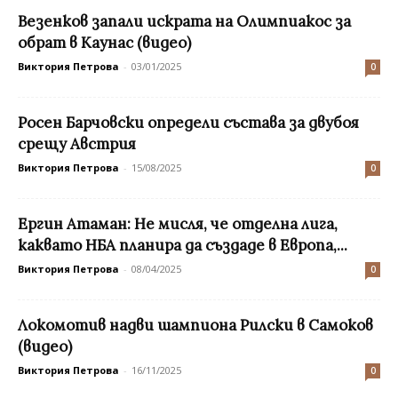
Везенков запали искрата на Олимпиакос за
обрат в Каунас (видео)
Виктория Петрова
-
03/01/2025
0
Росен Барчовски определи състава за двубоя
срещу Австрия
Виктория Петрова
-
15/08/2025
0
Eргин Атаман: Не мисля, че отделна лига,
каквато НБА планира да създаде в Европа,...
Виктория Петрова
-
08/04/2025
0
Локомотив надви шампиона Рилски в Самоков
(видео)
Виктория Петрова
-
16/11/2025
0