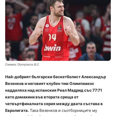
Снимка: Olympiacos B.C.
Най-добрият български баскетболист Александър
Везенков и неговият клубен тим Олимпиакос
надделяха над испанския Реал Мадрид със 77:71
като домакини във втората среща от
четвъртфиналната серия между двата състава в
Евролигата.
Така Везенков и съотборниците му