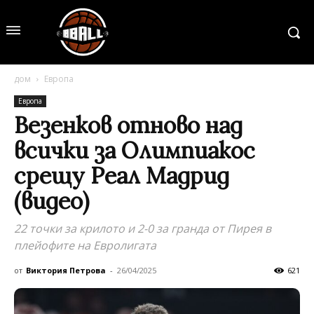
дом
Европа
Европа
Везенков отново над
всички за Олимпиакос
срещу Реал Мадрид
(видео)
22 точки за крилото и 2-0 за гранда от Пирея в
плейофите на Евролигата
от
Виктория Петрова
-
26/04/2025
621