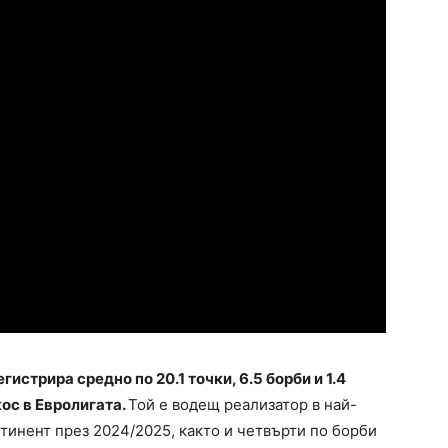
истрира средно по 20.1 точки, 6.5 борби и 1.4
ос в Евролигата.
Той е водещ реализатор в най-
тинент през 2024/2025, както и четвърти по борби