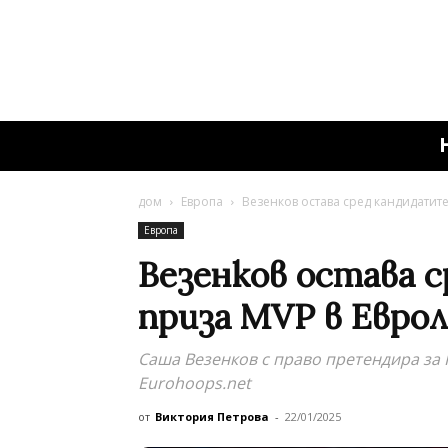
дом
Европа
Везенков остава сред кандидатите
Европа
Везенков остава 
приза MVP в Еврол
Саша Везенков с право претендира за 
Еurohoops.net
от
Виктория Петрова
-
22/01/2025