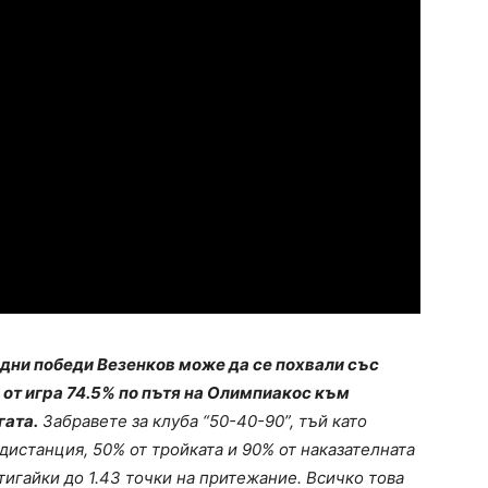
едни победи Везенков може да се похвали със
ба от игра 74.5% по пътя на Олимпиакос към
гата.
Забравете за клуба “50-40-90”, тъй като
дистанция, 50% от тройката и 90% от наказателната
тигайки до 1.43 точки на притежание. Всичко това