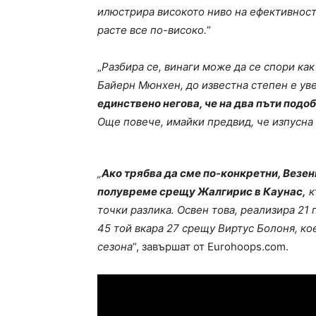
илюстрира високото ниво на ефективност,
расте все по-високо.
“
„
Разбира се, винаги може да се спори как
Байерн Мюнхен, до известна степен е ув
единствено негова, че на два пъти подо
Още повече, имайки предвид, че изпусна 
„
Ако трябва да сме по-конкретни, Везенк
полувреме срещу Жалгирис в Каунас,
к
точки разлика. Освен това, реализира 2
45 той вкара 27 срещу Виртус Болоня, к
сезона
“, завършат от Eurohoops.com.