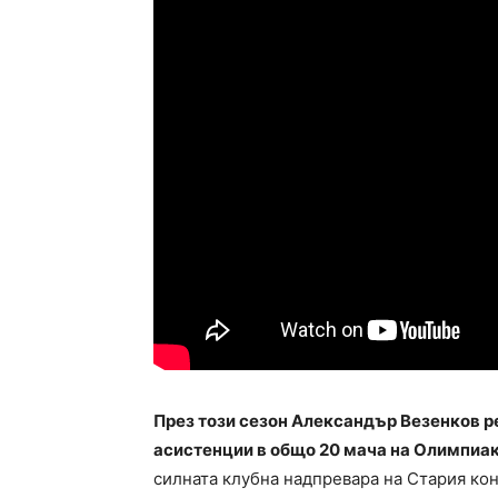
През този сезон Александър Везенков рег
асистенции в общо 20 мача на Олимпиак
силната клубна надпревара на Стария кон