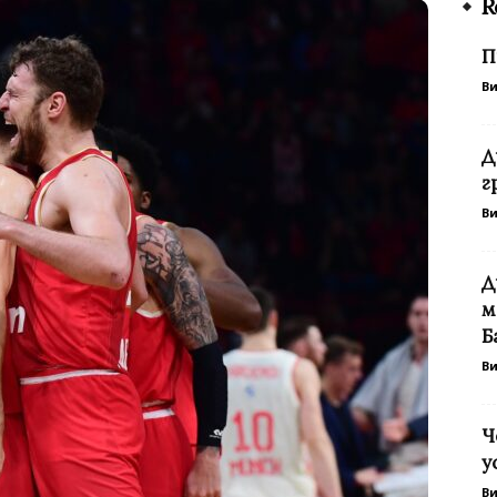
R
П
В
Д
г
В
Д
м
Б
В
Ч
у
В