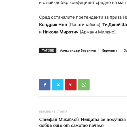
и с най-добър коефициент средно на мач –
Сред останалите претенденти за приза На
Кендрик Нън
(Панатинайкос),
Ти Джей Ш
и
Никола Миротич
(Армани Милано).
ТАГОВЕ
Александър Везенков
Евролига
О
предишна статия
Стефан Михайлов: Нещата се получиха
добре още от самото начало