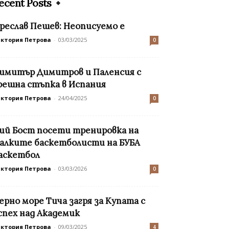
ecent Posts
реслав Пешев: Неописуемо е
иктория Петрова
-
03/03/2025
0
имитър Димитров и Паленсия с
решна стъпка в Испания
иктория Петрова
-
24/04/2025
0
ий Бост посети тренировка на
алките баскетболисти на БУБА
аскетбол
иктория Петрова
-
03/03/2026
0
ерно море Тича загря за Купата с
спех над Академик
иктория Петрова
-
09/03/2025
4