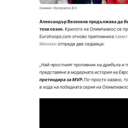
Снимки: Olympiacos B.C.
Александър Везенков продължава да бъ
този сезон
. Крилото на Олимпиакос се пр
Eurohoops.com отново припомниха
памет
Мюнхен
отпреди две седмици.
„Най-яростният противник на дрибъла и 
представяне в модерната история на Евро
претендира за MVP.
По-просто казано, т
в хода на победната серия на Олимпиакос