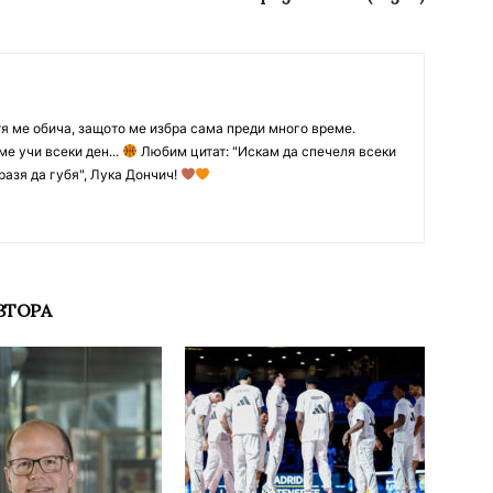
тя ме обича, защото ме избра сама преди много време.
ме учи всеки ден...
Любим цитат: "Искам да спечеля всеки
разя да губя", Лука Дончич!
ВТОРА