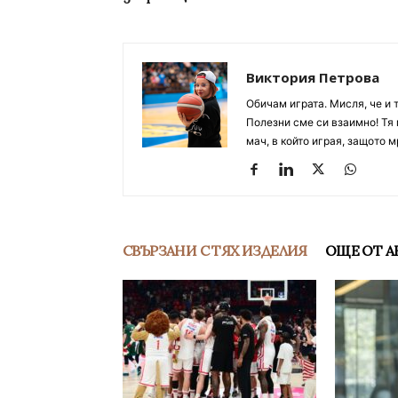
Виктория Петрова
Обичам играта. Мисля, че и 
Полезни сме си взаимно! Тя 
мач, в който играя, защото м
СВЪРЗАНИ С ТЯХ ИЗДЕЛИЯ
ОЩЕ ОТ А