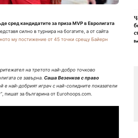
Ч
де сред кандидатите за приза MVP в Евролигата
б
едставя силно в турнира на богатите, а от сайта
с
ното му постижение от 45 точки срещу Байерн
В
притежател на третото най-добро точково
лигата се завърна.
Саша Везенков с право
ой е най-добрият играч с най-солидните показатели
”
, пишат за българина от Eurohoops.com.