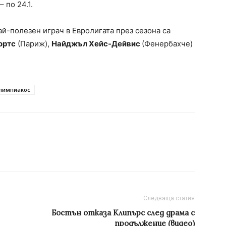
 по 24.1.
й-полезен играч в Евролигата през сезона са
ортс
(Париж),
Найджъл Хейс-Дейвис
(Фенербахче)
лимпиакос
Следваща статия
Бостън отказа Клипърс след драма с
продължение (видео)