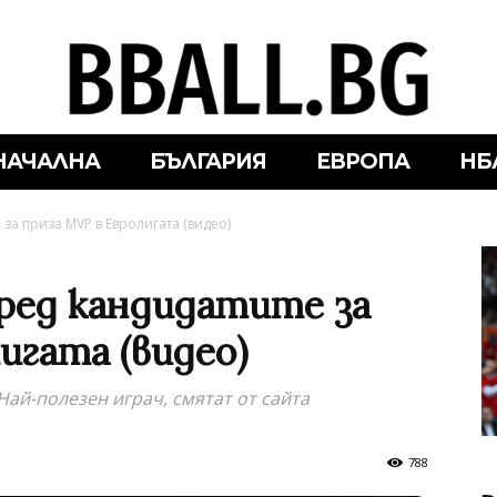
НАЧАЛНА
БЪЛГАРИЯ
ЕВРОПА
НБ
 за приза MVP в Евролигата (видео)
сред кандидатите за
игата (видео)
Най-полезен играч, смятат от сайта
788