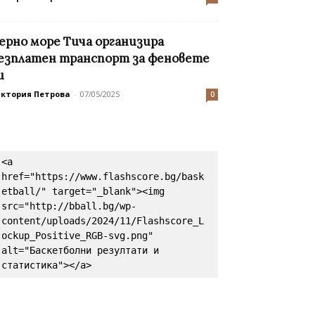
ерно море Тича организира
езплатен транспорт за феновете
и
иктория Петрова
-
07/05/2025
0
<a 
href="https://www.flashscore.bg/bask
etball/" target="_blank"><img 
src="http://bball.bg/wp-
content/uploads/2024/11/Flashscore_L
ockup_Positive_RGB-svg.png" 
alt="Баскетболни резултати и 
статистика"></a>