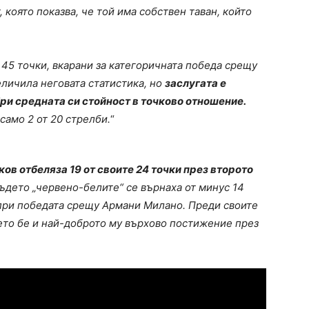
 която показва, че той има собствен таван, който
 45 точки, вкарани за категоричната победа срещу
еличила неговата статистика, но
заслугата е
бри средната си стойност в точково отношение.
само 2 от 20 стрелби.
“
ов отбеляза 19 от своите 24 точки през второто
ъдето „червено-белите“ се върнаха от минус 14
1 при победата срещу Армани Милано. Преди своите
оето бе и най-доброто му върхово постижение през