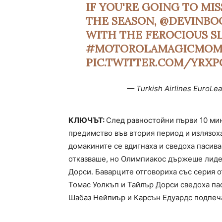
IF YOU'RE GOING TO MI
THE SEASON,
@DEVINBO
WITH THE FEROCIOUS S
#MOTOROLAMAGICMOM
PIC.TWITTER.COM/YRX
— Turkish Airlines EuroL
КЛЮЧЪТ:
След равностойни първи 10 ми
предимство във втория период и излязоха
домакините се вдигнаха и сведоха пасива 
отказваше, но Олимпиакос държеше лидер
Дорси. Баварците отговориха със серия от
Томас Уолкъп и Тайлър Дорси сведоха пас
Шабаз Нейпиър и Карсън Едуардс подпеча