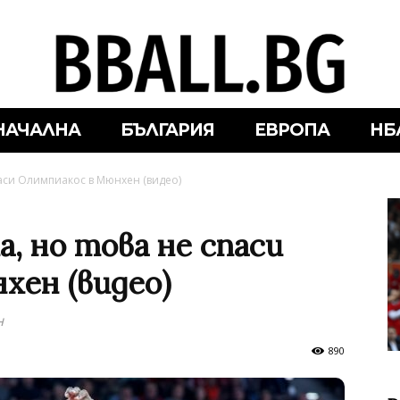
НАЧАЛНА
БЪЛГАРИЯ
ЕВРОПА
НБ
паси Олимпиакос в Мюнхен (видео)
а, но това не спаси
хен (видео)
н
890