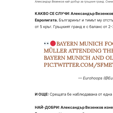
Александър Везенков най-добър за гръцкия гранд. Снимк
КАКВО СЕ СЛУЧИ: Александър Везенков 
Евролигата.
Българинът и тимът му отстъ
от 5 кръг. Гръцкият гранд е с баланс от 
BAYERN MUNICH FO
MÜLLER ATTENDING TH
BAYERN MUNICH AND OL
PIC.TWITTER.COM/SFM
— Eurohoops (@Eu
И ОЩЕ:
Срещата бе наблюдавана от една 
НАЙ-ДОБРИ: Александър Везенков изнес