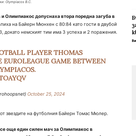
и: Olympiacos B.C.
и Олимпиакос допуснаха втора поредна загуба в
Б
пиха на Байерн Мюнхен с 80:84 като гости в двубой
з
2-3, докато немският тим има 3 успеха и 2 поражения.
к
В
OTBALL PLAYER THOMAS
E EUROLEAGUE GAME BETWEEN
YMPIACOS.
ETOAYQV
rohoopsnet)
October 25, 2024
от звездите на футболния Байерн Томас Мюлер.
е още един силен мач за Олимпиакос в