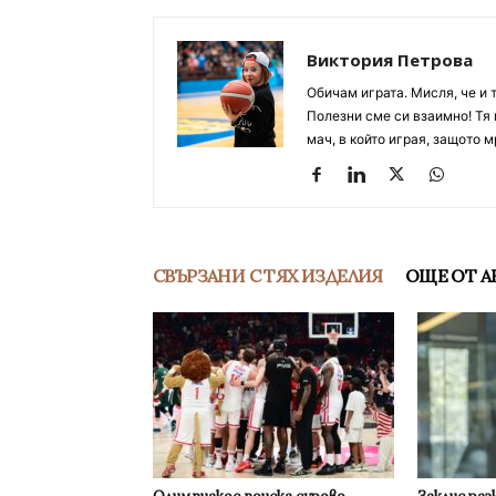
Виктория Петрова
Обичам играта. Мисля, че и 
Полезни сме си взаимно! Тя 
мач, в който играя, защото м
СВЪРЗАНИ С ТЯХ ИЗДЕЛИЯ
ОЩЕ ОТ А