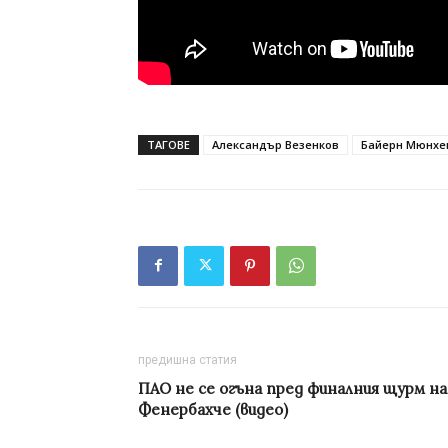
ТАГОВЕ
Александър Везенков
Байерн Мюнхе
предишна статия
ПАО не се огъна пред финалния щурм на
Фенербахче (видео)