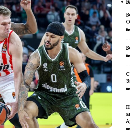
R
Б
О
В
Б
В
С
З
В
П
а
А
В