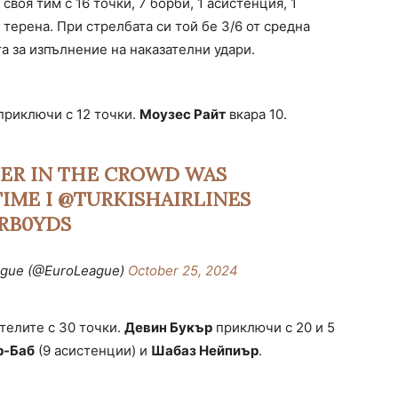
своя тим с 16 точки, 7 борби, 1 асистенция, 1
 терена. При стрелбата си той бе 3/6 от средна
та за изпълнение на наказателни удари.
приключи с 12 точки.
Моузес Райт
вкара 10.
LER IN THE CROWD WAS
TIME
I
@TURKISHAIRLINES
RB0YDS
eague (@EuroLeague)
October 25, 2024
телите с 30 точки.
Девин Букър
приключи с 20 и 5
р-Баб
(9 асистенции) и
Шабаз Нейпиър
.