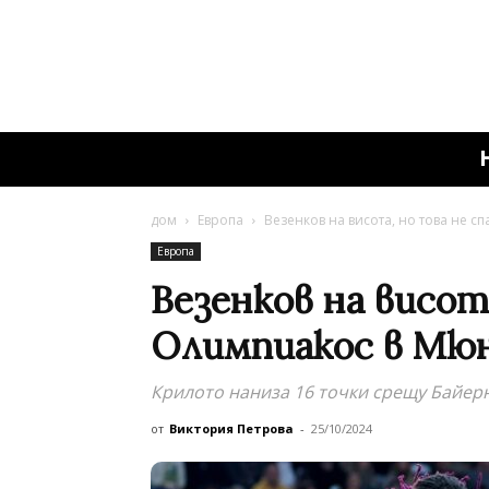
дом
Европа
Везенков на висота, но това не с
Европа
Везенков на висот
Олимпиакос в Мюн
Крилото наниза 16 точки срещу Байер
от
Виктория Петрова
-
25/10/2024