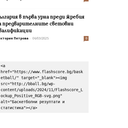
ългария в първа урна преди жребия
а предварителните световни
валификации
иктория Петрова
-
06/03/2025
0
<a 
href="https://www.flashscore.bg/bask
etball/" target="_blank"><img 
src="http://bball.bg/wp-
content/uploads/2024/11/Flashscore_L
ockup_Positive_RGB-svg.png" 
alt="Баскетболни резултати и 
статистика"></a>