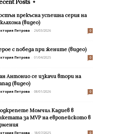
ecent Posts
остън прекъсна успешна серия на
клахома (видео)
иктория Петрова
-
26/03/2026
0
ерое с победа при жените (видео)
иктория Петрова
-
01/04/2025
0
ан Антонио се изкачи втори на
апад (видео)
иктория Петрова
-
08/01/2026
0
одкрепете Момчил Кадиев в
нкетата за MVP на европейското в
рмения
иктория Петрова
-
18/07/2025
0