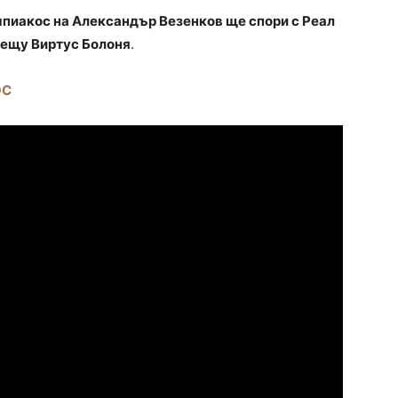
пиакос на Александър Везенков ще спори с Реал
рещу Виртус Болоня
.
ОС