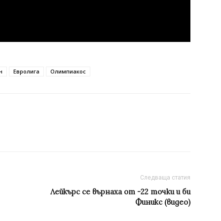
н
Евролига
Олимпиакос
Следваща статия
Лейкърс се върнаха от -22 точки и би
Финикс (видео)