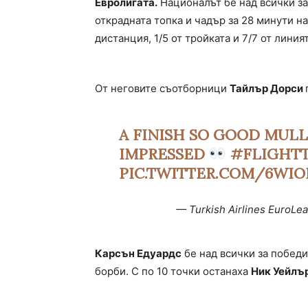
Евролигата.
Националът бе над всички за 
открадната топка и чадър за 28 минути на
дистанция, 1/5 от тройката и 7/7 от линия
От неговите съотборници
Тайлър Дорси
A FINISH SO GOOD MUL
IMPRESSED
#FLIGHT
PIC.TWITTER.COM/6WIO
— Turkish Airlines EuroL
Карсън Едуардс
бе над всички за победи
борби. С по 10 точки останаха
Ник Уейлъ