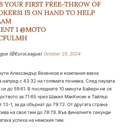
SS YOUR FIRST FREE-THROW OF
OKER31
IS ON HAND TO HELP
LAM
ENT
I
@MOTO
PCFULMH
eague (@EuroLeague)
October 25, 2024
нути Александър Везенков и компания взеха
 напред с 43:32 на голямата почивка. След паузата
си до 59:61. В последните 10 минути Байерн не се
ството за 71:65 чрез Шакил МакКисик и Тайлър
 13-1, за да обърнaт до 79:72. От другата страна
ива на своя тим до 78:79. Във финалните секунди
таха успеха на немския тим.