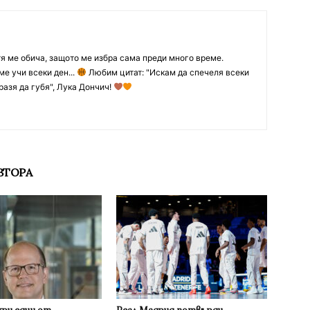
тя ме обича, защото ме избра сама преди много време.
ме учи всеки ден...
Любим цитат: "Искам да спечеля всеки
разя да губя", Лука Дончич!
ВТОРА