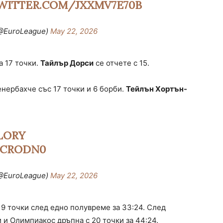
TWITTER.COM/JXXMV7E70B
@EuroLeague)
May 22, 2026
а 17 точки.
Тайлър Дорси
се отчете с 15.
енербахче със 17 точки и 6 борби.
Тейлън Хортън-
LORY
UCRODN0
@EuroLeague)
May 22, 2026
 9 точки след едно полувреме за 33:24. След
 и Олимпиакос дръпна с 20 точки за 44:24.