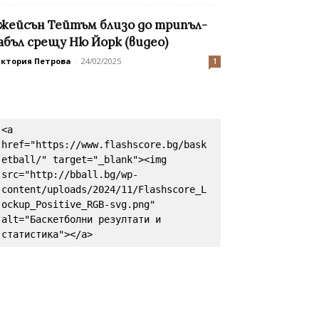
жейсън Тейтъм близо до трипъл-
абъл срещу Ню Йорк (видео)
иктория Петрова
-
24/02/2025
1
<a 
href="https://www.flashscore.bg/bask
etball/" target="_blank"><img 
src="http://bball.bg/wp-
content/uploads/2024/11/Flashscore_L
ockup_Positive_RGB-svg.png" 
alt="Баскетболни резултати и 
статистика"></a>