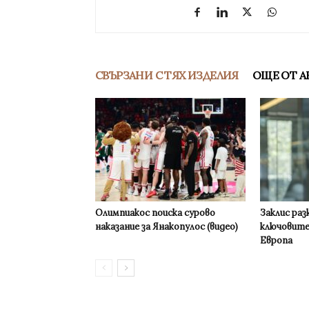
СВЪРЗАНИ С ТЯХ ИЗДЕЛИЯ
ОЩЕ ОТ А
Олимпиакос поиска сурово
Заклис раз
наказание за Янакопулос (видео)
ключовите
Европа