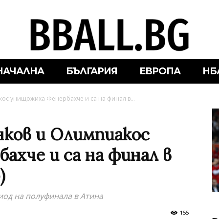
НАЧАЛНА
БЪЛГАРИЯ
ЕВРОПА
НБ
ос унищожиха Фенербахче и са на финал в...
нков и Олимпиакос
ахче и са на финал в
)
иод на полуфинала в Атина
155