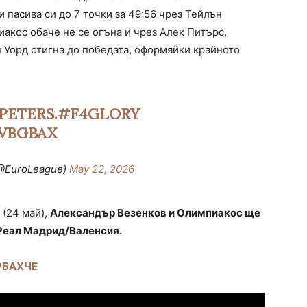
пасива си до 7 точки за 49:56 чрез Тейлън
акос обаче не се огъна и чрез Алек Питърс,
 Уорд стигна до победата, оформяйки крайното
 PETERS.
#F4GLORY
DVBGBAX
@EuroLeague)
May 22, 2026
 (24 май),
Александър Везенков и Олимпиакос ще
 Реал Мадрид/Валенсия.
РБАХЧЕ