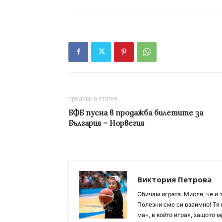
предишна статия
БФБ пусна в продажба билетите за
България – Норвегия
Виктория Петрова
Обичам играта. Мисля, че и 
Полезни сме си взаимно! Тя 
мач, в който играя, защото м