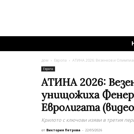
дом
Европа
АТИНА 2026: Везенков и Олимпиак
Европа
АТИНА 2026: Везе
унищожиха Фенерб
Евролигата (видео
Крилото с ключови изяви в третия пер
от
Виктория Петрова
-
22/05/2026