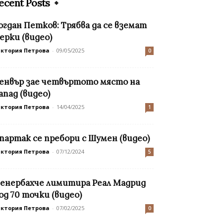
ecent Posts
огдан Петков: Трябва да се вземат
ерки (видео)
иктория Петрова
-
09/05/2025
0
енвър зае четвъртото място на
апад (видео)
иктория Петрова
-
14/04/2025
1
партак се пребори с Шумен (видео)
иктория Петрова
-
07/12/2024
5
енербахче лимитира Реал Мадрид
од 70 точки (видео)
иктория Петрова
-
07/02/2025
0