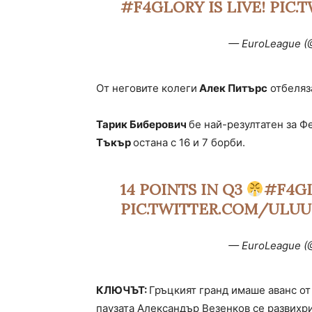
#F4GLORY
IS LIVE!
PIC.
— EuroLeague (
От неговите колеги
Алек Питърс
отбеляз
Тарик Биберович
бе най-резултатен за Ф
Тъкър
остана с 16 и 7 борби.
14 POINTS IN Q3
#F4G
PIC.TWITTER.COM/ULU
— EuroLeague (
КЛЮЧЪТ:
Гръцкият гранд имаше аванс от
паузата Александър Везенков се развихри