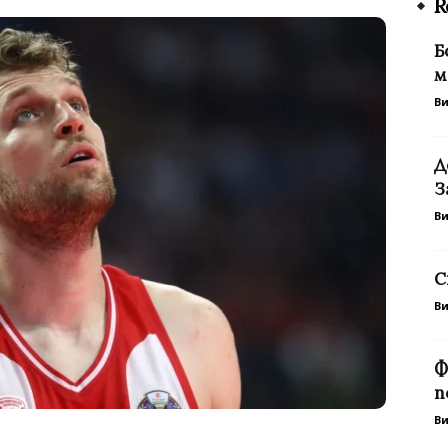
R
Б
м
В
Д
З
В
С
В
Ф
п
В