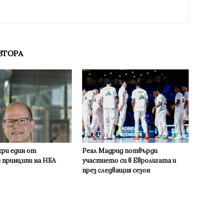
ВТОРА
кри един от
Реал Мадрид потвърди
 принципи на НБА
участието си в Евролигата и
през следващия сезон