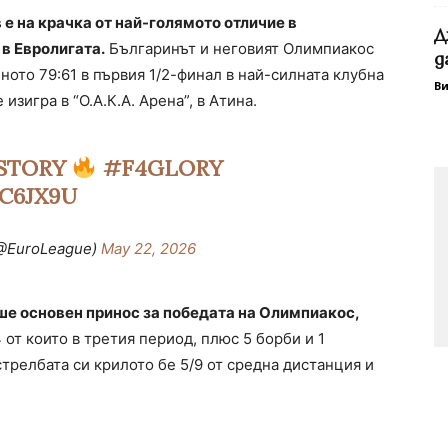
 на крачка от най-голямото отличие в
Д
в Евролигата.
Българинът и неговият Олимпиакос
д
ото 79:61 в първия 1/2-финал в най-силната клубна
В
изигра в “О.А.К.А. Арена”, в Атина.
ISTORY
#F4GLORY
C6JX9U
@EuroLeague)
May 22, 2026
 основен принос за победата на Олимпиакос,
4 от които в третия период, плюс 5 борби и 1
стрелбата си крилото бе 5/9 от средна дистанция и