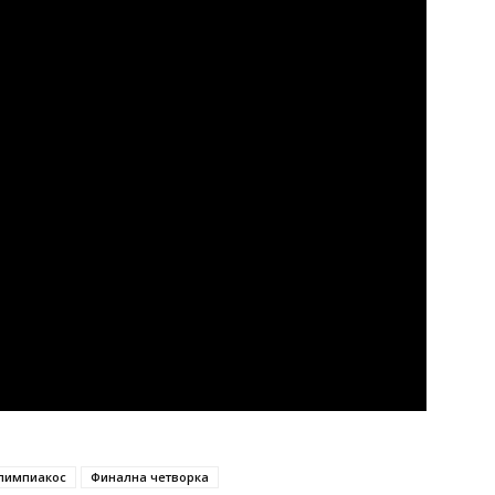
лимпиакос
Финална четворка