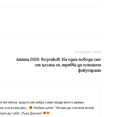
Следваща статия
Атина 2026: Везенков: На една победа сме
от целта си, трябва да останем
фокусирани
тя ме обича, защото ме избра сама преди много време.
ме учи всеки ден...
Любим цитат: "Искам да спечеля всеки
разя да губя", Лука Дончич!