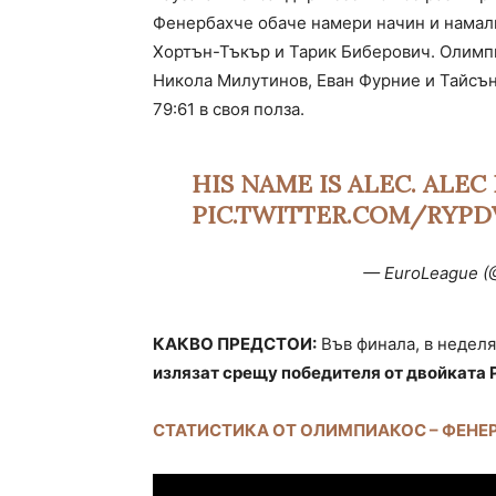
Фенербахче обаче намери начин и намали 
Хортън-Тъкър и Тарик Биберович. Олимпи
Никола Милутинов, Еван Фурние и Тайсън
79:61 в своя полза.
HIS NAME IS ALEC. ALEC
PIC.TWITTER.COM/RYP
— EuroLeague (
КАКВО ПРЕДСТОИ:
Във финала, в неделя
излязат срещу победителя от двойката
СТАТИСТИКА ОТ ОЛИМПИАКОС – ФЕНЕ