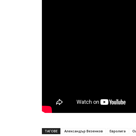
ТАГОВЕ
Александър Везенков
Евролига
О