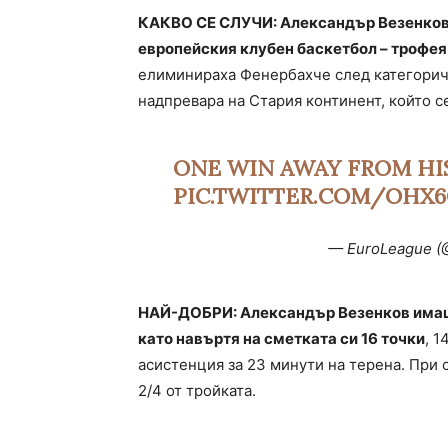
КАКВО СЕ СЛУЧИ: Александър Везенков е
европейския клубен баскетбол – трофея 
елиминираха Фенербахче след категоричн
надпревара на Стария континент, който се 
ONE WIN AWAY FROM H
PIC.TWITTER.COM/OHX6
— EuroLeague (
НАЙ-ДОБРИ: Александър Везенков имаше
като навъртя на сметката си 16 точки
, 1
асистенция за 23 минути на терена. При 
2/4 от тройката.