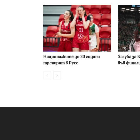
Националките до 20 години
Загуба за 
тренират в Русе
във финал