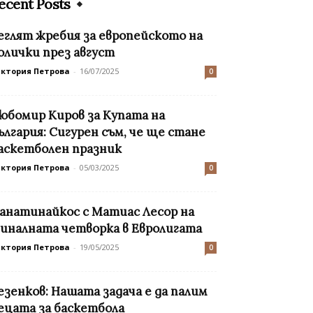
ecent Posts
еглят жребия за европейското на
олички през август
иктория Петрова
-
16/07/2025
0
юбомир Киров за Купата на
ългария: Сигурен съм, че ще стане
аскетболен празник
иктория Петрова
-
05/03/2025
0
анатинайкос с Матиас Лесор на
иналната четворка в Евролигата
иктория Петрова
-
19/05/2025
0
езенков: Нашата задача е да палим
ецата за баскетбола