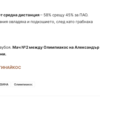
от средна дистанция
– 58% срещу 45% за ПАО.
ания овладяха и подкошието, след като грабнаха
двубоя.
Мач №2 между Олимпиакос на Александър
ни.
АТИНАЙКОС
ЖБИНА
Олимпиакос