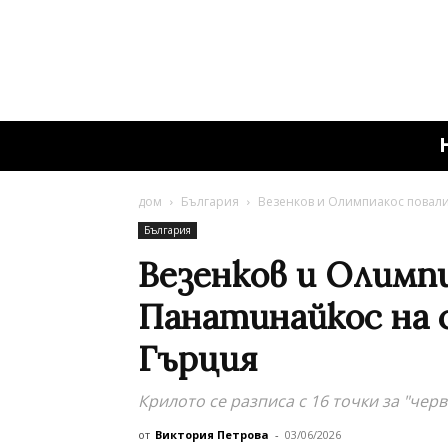
дом
България
Везенков и Олимпиакос повали
България
Везенков и Олимп
Панатинайкос на 
Гърция
Крилото се разписа с 16 точки за "чер
от
Виктория Петрова
-
03/06/2026