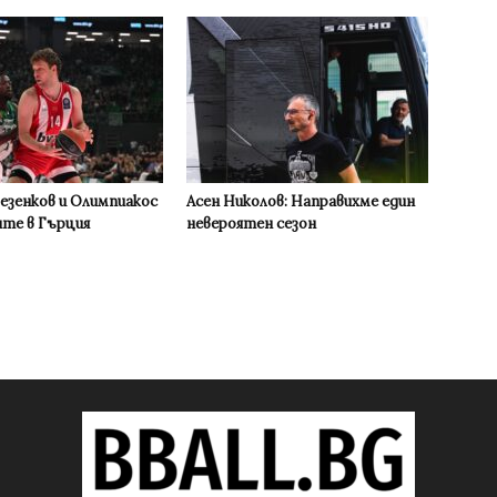
Везенков и Олимпиакос
Асен Николов: Направихме един
ите в Гърция
невероятен сезон