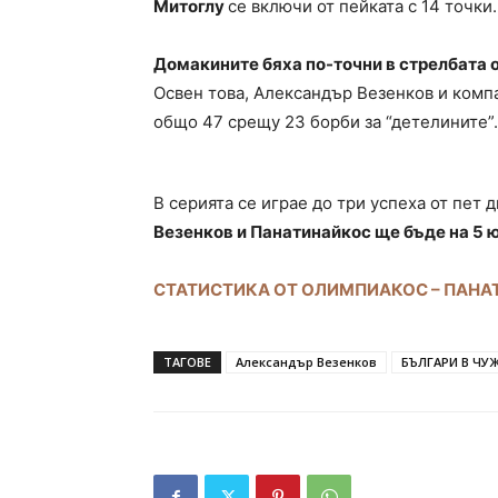
Митоглу
се включи от пейката с 14 точки.
Домакините бяха по-точни в стрелбата 
Освен това, Александър Везенков и комп
общо 47 срещу 23 борби за “детелините”.
В серията се играе до три успеха от пет 
Везенков и Панатинайкос ще бъде на 5 ю
СТАТИСТИКА ОТ ОЛИМПИАКОС – ПАН
ТАГОВЕ
Александър Везенков
БЪЛГАРИ В ЧУ