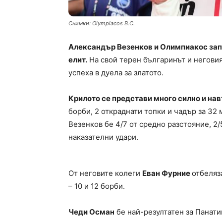
Снимки: Olympiacos B.C.
Александър Везенков и Олимпиакос зап
елит.
На свой терен българинът и неговия
успеха в дуела за златото.
Крилото се представи много силно и на
борби, 2 откраднати топки и чадър за 32
Везенков бе 4/7 от средно разстояние, 2/
наказателни удари.
От неговите колеги
Еван Фурние
отбеляз
– 10 и 12 борби.
Чеди Осман
бе най-резултатен за Панати