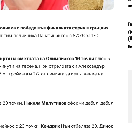
В
В
очнаха с победа във финалната серия в гръцкия
д
т тим подчиниха Панатинайкос с 82:76 за 1-0
(
В
въртя на сметката на Олимпиакос 16 точки
плюс 5
 минути на терена. При стрелбата си Александър
5 от тройката и 2/2 от линията за изпълнение на
а 20 точки.
Никола Милутинов
оформи дабъл-дабъл
найкос с 23 точки.
Кендрик Нън
отбеляза 20.
Динос