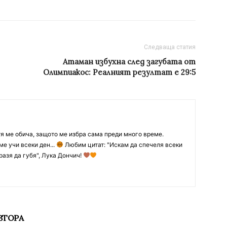
Следваща статия
Атаман избухна след загубата от
Олимпиакос: Реалният резултат е 29:5
тя ме обича, защото ме избра сама преди много време.
ме учи всеки ден...
Любим цитат: "Искам да спечеля всеки
разя да губя", Лука Дончич!
ВТОРА