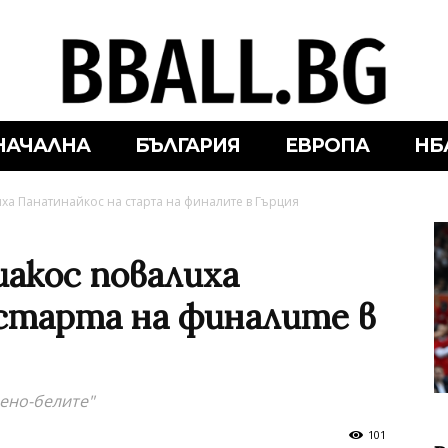
НАЧАЛНА
БЪЛГАРИЯ
ЕВРОПА
НБ
ха Панатинайкос на старта на финалите в Гърция
иакос повалиха
старта на финалите в
вено-белите"
101