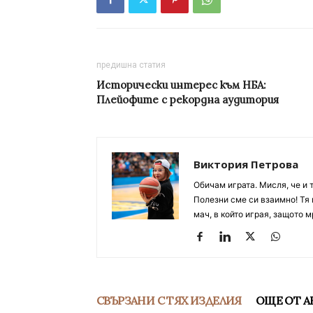
предишна статия
Исторически интерес към НБА:
Плейофите с рекордна аудитория
Виктория Петрова
Обичам играта. Мисля, че и 
Полезни сме си взаимно! Тя 
мач, в който играя, защото м
СВЪРЗАНИ С ТЯХ ИЗДЕЛИЯ
ОЩЕ ОТ А