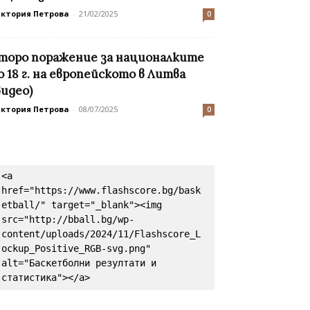
иктория Петрова
-
21/02/2025
0
торо поражение за националките
о 18 г. на европейското в Литва
видео)
иктория Петрова
-
08/07/2025
0
<a 
href="https://www.flashscore.bg/bask
etball/" target="_blank"><img 
src="http://bball.bg/wp-
content/uploads/2024/11/Flashscore_L
ockup_Positive_RGB-svg.png" 
alt="Баскетболни резултати и 
статистика"></a>