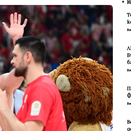
R
Т
к
В
Л
Б
б
В
П
Ф
В
В
д