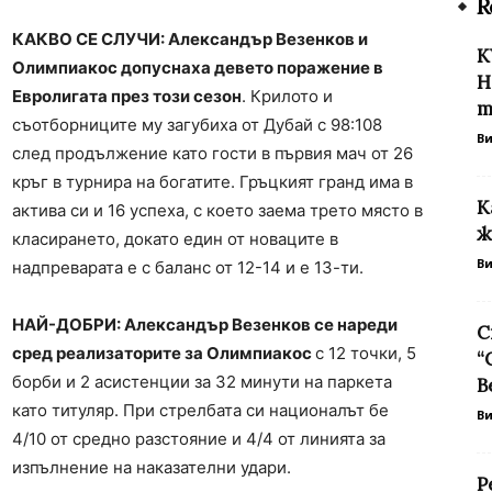
R
КАКВО СЕ СЛУЧИ: Александър Везенков и
К
Олимпиакос допуснаха девето поражение в
Н
Евролигата през този сезон
. Крилото и
т
съотборниците му загубиха от Дубай с 98:108
В
след продължение като гости в първия мач от 26
кръг в турнира на богатите. Гръцкият гранд има в
К
актива си и 16 успеха, с което заема трето място в
ж
класирането, докато един от новаците в
В
надпреварата е с баланс от 12-14 и е 13-ти.
НАЙ-ДОБРИ: Александър Везенков се нареди
С
сред реализаторите за Олимпиакос
с 12 точки, 5
“
борби и 2 асистенции за 32 минути на паркета
В
като титуляр. При стрелбата си националът бе
В
4/10 от средно разстояние и 4/4 от линията за
изпълнение на наказателни удари.
Р