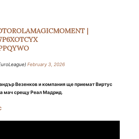
OTOROLAMAGICMOMENT
|
Y7P6XOTCYX
JPPQYWO
EuroLeague)
February 3, 2026
ндър Везенков и компания ще приемат Виртус
а мач срещу Реал Мадрид
.
С