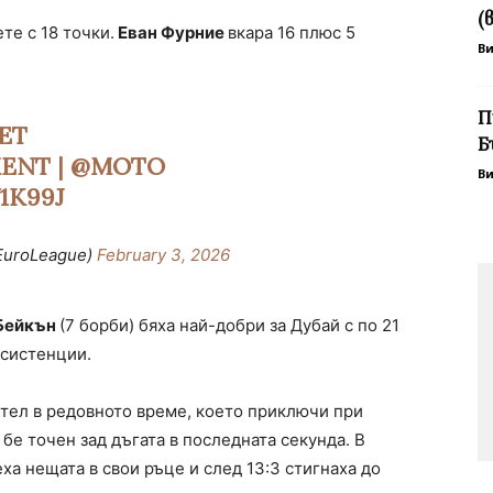
(
ете с 18 точки.
Еван Фурние
вкара 16 плюс 5
В
П
ET
Б
ENT
|
@MOTO
В
1K99J
EuroLeague)
February 3, 2026
Бейкън
(7 борби) бяха най-добри за Дубай с по 21
 асистенции.
тел в редовното време, което приключи при
 бе точен зад дъгата в последната секунда. В
а нещата в свои ръце и след 13:3 стигнаха до