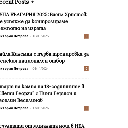
ecent Posts
УПА БЪЛГАРИЯ 2025: Васил Христов:
е успяхме да контролираме
емпото на играта
иктория Петрова
-
16/03/2025
0
айла Хилсман с първа тренировка за
енския национален отбор
иктория Петрова
-
04/11/2024
0
тарт на кампа на 18-годишните в
Свети Георги” с Пини Гершон и
еселин Веселинов
иктория Петрова
-
17/01/2026
0
езултати от миналата нощ в НБА