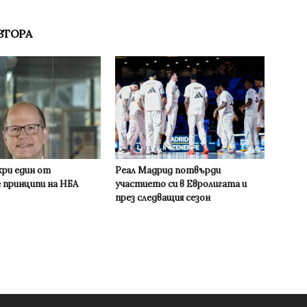
ВТОРА
кри един от
Реал Мадрид потвърди
 принципи на НБА
участието си в Евролигата и
през следващия сезон