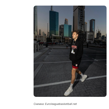
Снимка: Euroleaguebasketball.net