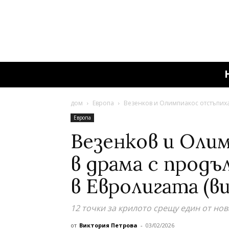
дом
Европа
Везенков и Олимпиакос отстъпиха
Европа
Везенков и Оли
в драма с прод
в Евролигата (в
12 точки за крилото срещу един от нов
от
Виктория Петрова
-
03/02/2026