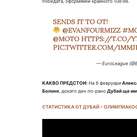
победата, оформяйки крайното 108:98.
SENDS IT TO OT!
@EVANFOURMIZZ
#M
@MOTO
HTTPS://T.CO/
PIC.TWITTER.COM/1MM
— EuroLeague (@
КАКВО ПРЕДСТОИ:
На 6 февруари
Алекса
Болоня
, докато ден по-рано
Дубай ще им
СТАТИСТИКА ОТ ДУБАЙ – ОЛИМПИАКО