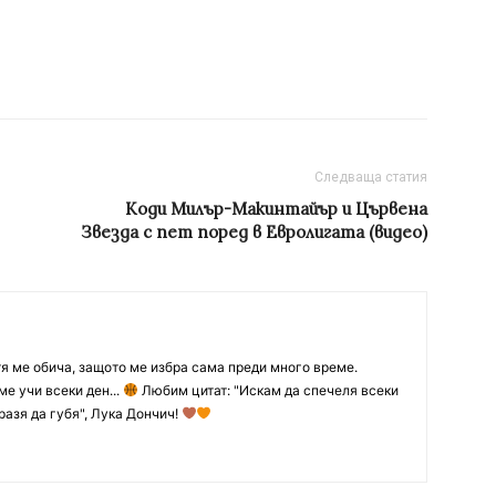
Следваща статия
Коди Милър-Макинтайър и Цървена
Звезда с пет поред в Евролигата (видео)
тя ме обича, защото ме избра сама преди много време.
ме учи всеки ден...
Любим цитат: "Искам да спечеля всеки
разя да губя", Лука Дончич!