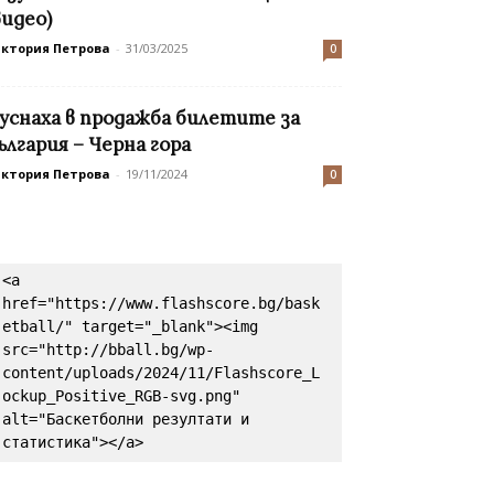
видео)
иктория Петрова
-
31/03/2025
0
уснаха в продажба билетите за
ългария – Черна гора
иктория Петрова
-
19/11/2024
0
<a 
href="https://www.flashscore.bg/bask
etball/" target="_blank"><img 
src="http://bball.bg/wp-
content/uploads/2024/11/Flashscore_L
ockup_Positive_RGB-svg.png" 
alt="Баскетболни резултати и 
статистика"></a>