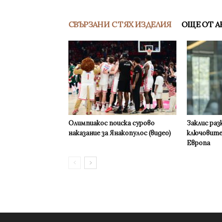
СВЪРЗАНИ С ТЯХ ИЗДЕЛИЯ
ОЩЕ ОТ А
Олимпиакос поиска сурово
Заклис раз
наказание за Янакопулос (видео)
ключовите
Европа