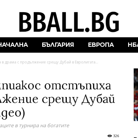
НАЧАЛНА
БЪЛГАРИЯ
ЕВРОПА
НБ
 в драма с продължение срещу Дубай в Евролигата...
мпиакос отстъпиха
ължение срещу Дубай
идео)
аците в турнира на богатите
326