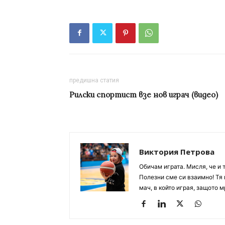
предишна статия
Рилски спортист взе нов играч (видео)
Виктория Петрова
Обичам играта. Мисля, че и 
Полезни сме си взаимно! Тя 
мач, в който играя, защото м