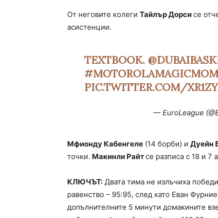
От неговите колеги
Тайлър Дорси
се отч
асистенции.
TEXTBOOK.
@DUBAIBASK
#MOTOROLAMAGICMOM
PIC.TWITTER.COM/XR1ZY
— EuroLeague (@
Мфионду Кабенгеле
(14 борби) и
Дуейн 
точки.
Макинли Райт
се разписа с 18 и 7
КЛЮЧЪТ:
Двата тима не излъчиха победи
равенство – 95:95, след като Еван Фурние
допълнителните 5 минути домакините взех