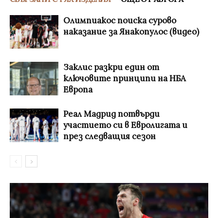
Олимпиакос поиска сурово
наказание за Янакопулос (видео)
Заклис разкри един от
ключовите принципи на НБА
Европа
Реал Мадрид потвърди
участието си в Евролигата и
през следващия сезон