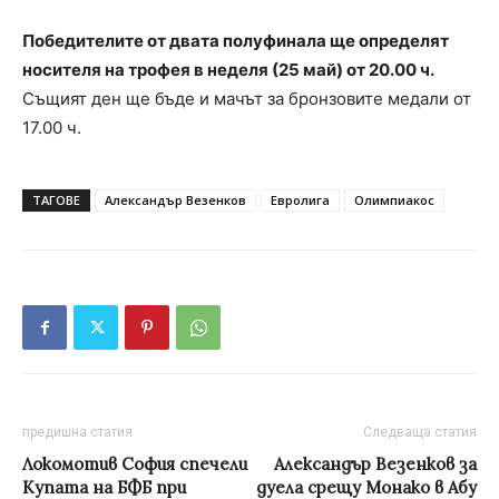
Победителите от двата полуфинала ще определят
носителя на трофея в неделя (25 май) от 20.00 ч.
Същият ден ще бъде и мачът за бронзовите медали от
17.00 ч.
ТАГОВЕ
Александър Везенков
Евролига
Олимпиакос
предишна статия
Следваща статия
Локомотив София спечели
Александър Везенков за
Купата на БФБ при
дуела срещу Монако в Абу