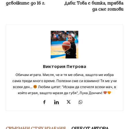
девойките до 16 г.
Даби: Това е битка, трябва
да сме готови
Виктория Петрова
Обичам играта. Мисля, че и тя ме обича, защото ме избра
сама преди много време. Полезни сме си взаимно! Тя ме учи
всеки ден...
Любим цитат: "Искам да спечеля всеки мач, в
който играя, защото мразя да губя", Лука Дончич!
СВЪРЗАНИ С ТЯХ ИЗДЕЛИЯ
ОЩЕ ОТ АВТОРА