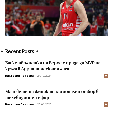
Recent Posts
Баскетболистка на Берое с приза за MVP на
кръга в Адриатическата лига
Виктория Петрова
-
24/10/2024
0
Мачовете на женския национален отбор в
телевизионен ефир
Виктория Петрова
-
25/01/2025
0