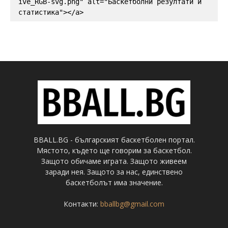
ive_RGB-svg.png" alt="Баскетболни резултати и 
статистика"></a>
BBALL.BG - българският баскетболен портал.
Мястото, където ще говорим за баскетбол.
Защото обичаме играта. Защото живеем
заради нея. Защото за нас, единствено
баскетболът има значение.
Контакти:
bballbg@gmail.com