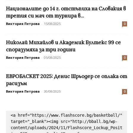
Националите до 14 г. отстъпиха на Словакия в
третия си мач от турнира в...
Виктория Петрова
-
15/08/2025
0
Николай Михайлов и Академик Бултекс 99 се
споразумяха за три години
Виктория Петрова
-
05/08/2025
0
ЕВРОБАСКЕТ 2025: Денис Шрьодер се оплака от
расизъм
Виктория Петрова
-
30/08/2025
0
<a href="https://www.flashscore.bg/basketball/" 
target="_blank"><img src="http://bball.bg/wp-
content/uploads/2024/11/Flashscore_Lockup_Posit