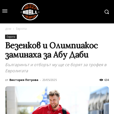
дом
Европа
Европа
Везенков и Олимпиакос
заминаха за Абу Даби
Българинът и отборът му ще се борят за трофея в
Евролигата
от
Виктория Петрова
-
20/05/2025
634