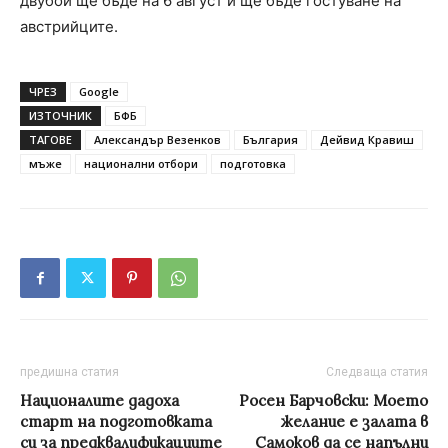
двубой ще бъде на 6 август и ще бъде гостуване на
австрийците.
ЧРЕЗ
Google
ИЗТОЧНИК
БФБ
ТАГОВЕ
Александър Везенков
България
Дейвид Кравиш
мъже
национални отбори
подготовка
предишна статия
Следваща статия
Националите дадоха
Росен Барчовски: Моето
старт на подготовката
желание е залата в
си за предквалификациите
Самоков да се напълни