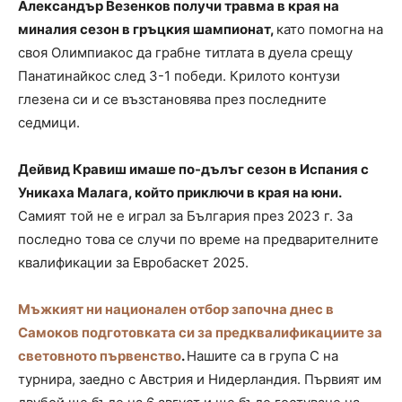
Александър Везенков получи травма в края на
миналия сезон в гръцкия шампионат,
като помогна на
своя Олимпиакос да грабне титлата в дуела срещу
Панатинайкос след 3-1 победи. Крилото контузи
глезена си и се възстановява през последните
седмици.
Дейвид Кравиш имаше по-дълъг сезон в Испания с
Уникаха Малага, който приключи в края на юни.
Самият той не е играл за България през 2023 г. За
последно това се случи по време на предварителните
квалификации за Евробаскет 2025.
Мъжкият ни национален отбор започна днес в
Самоков подготовката си за предквалификациите за
световното първенство
.
Нашите са в група C на
турнира, заедно с Австрия и Нидерландия. Първият им