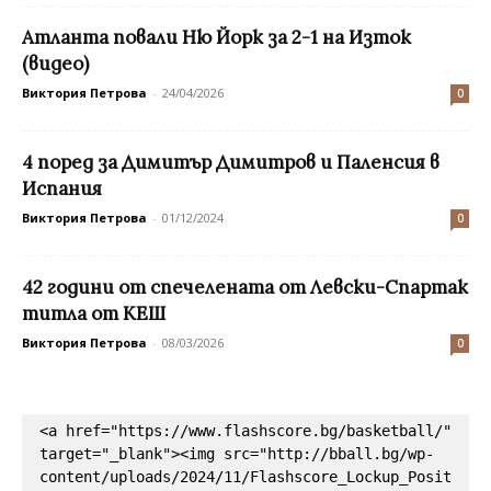
Атланта повали Ню Йорк за 2-1 на Изток
(видео)
Виктория Петрова
-
24/04/2026
0
4 поред за Димитър Димитров и Паленсия в
Испания
Виктория Петрова
-
01/12/2024
0
42 години от спечелената от Левски-Спартак
титла от КЕШ
Виктория Петрова
-
08/03/2026
0
<a href="https://www.flashscore.bg/basketball/" 
target="_blank"><img src="http://bball.bg/wp-
content/uploads/2024/11/Flashscore_Lockup_Posit