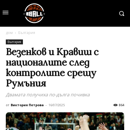
дом
България
България
Везенков и Кравиш с
националите след
контролите срещу
Румъния
Двамата получиха по-дълга почивка
от
Виктория Петрова
-
16/07/2025
864