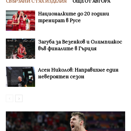
СВЪРЗАНИ С ТЯХ ИЗДЕЛИЯ
ОЩЕ ОТ АВТОРА
Националките до 20 години
тренират в Русе
Загуба за Везенков и Олимпиакос
във финалите в Гърция
Асен Николов: Направихме един
невероятен сезон