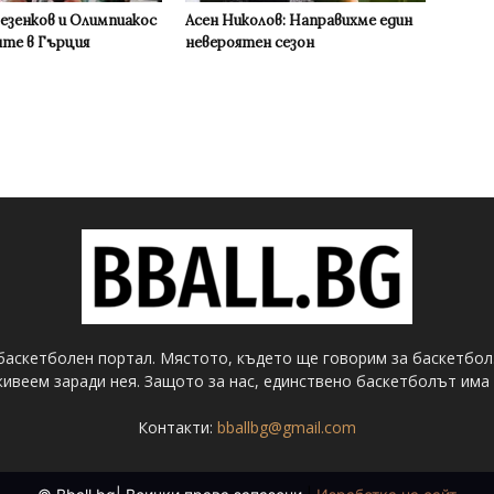
Везенков и Олимпиакос
Асен Николов: Направихме един
ите в Гърция
невероятен сезон
баскетболен портал. Мястото, където ще говорим за баскетбол
ивеем заради нея. Защото за нас, единствено баскетболът има 
Контакти:
bballbg@gmail.com