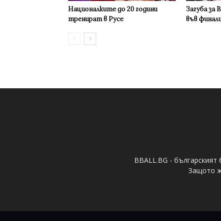
Националките до 20 години
Загуба за 
тренират в Русе
във финал
BBALL.BG - българският 
Защото ж