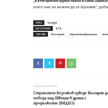
„Категорично единствено и само зависи 
която ние не можем да се бъркаме“
, доб
ЧРЕЗ
Google
ИЗТОЧНИК
БТА
ТАГОВЕ
България
евроквалификации
мъ
предишна статия
Страхотен Везенков изведе България д
победа над Швеция в драма с
продължение (ВИДЕО)