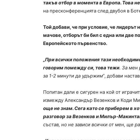
такъв отбор в момента в Европа. Това н
на пресконференцията след двубоя в Бот
Той добави, че при условие, че лидерът
мачове, отборът би бил с една или две п
Европейското първенство.
„При всички положения тази необходимос
говорим помежду си, това тежи
. За мен
за 1-2 минути да удържим“
, добави настав
Попитан дали е сигурен на кой от играчи
измежду Александър Везенков и Коди Ми
още не знам. Сега като се приберем в х
разговор за Везенков и Милър-Макинта
състав, но не зависи всички от мен, ще р