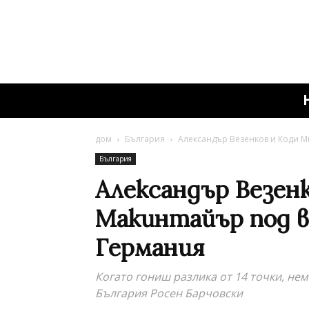
дом
България
Александър Везенков и Коди М
България
Александър Везен
Макинтайър под в
Германия
Когато гониш разлика от 14 точки, н
България Росен Барчовски