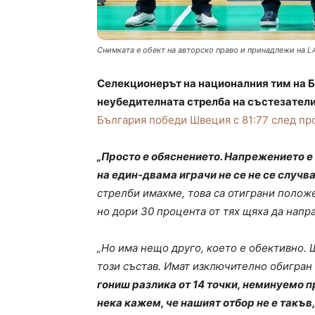
Снимката е обект на авторско право и принадлежи на L
Селекционерът на националния тим на Б
неубедителната стрелба на състезател
България победи Швеция с 81:77 след п
„Просто е обяснението. Напрежението е 
на един-двама играчи не се не се случва
стрелби имахме, това са отиграни положен
но дори 30 процента от тях щяха да напр
„Но има нещо друго, което е обективно. 
този състав. Имат изключително обигран 
гониш разлика от 14 точки, неминуемо п
нека кажем, че нашият отбор не е такъв, 