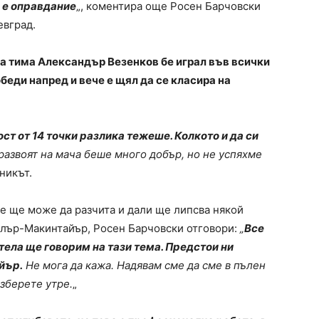
е е оправдание
„, коментира още Росен Барчовски
евград.
 на тима Александър Везенков бе играл във всички
обеди напред и вече е щял да се класира на
т от 14 точки разлика тежеше. Колкото и да си
 развоят на мача беше много добър, но не успяхме
никът.
те ще може да разчита и дали ще липсва някой
лър-Макинтайър, Росен Барчовски отговори:
„
Все
отела ще говорим на тази тема. Предстои ни
йър.
Не мога да кажа. Надявам сме да сме в пълен
азберете утре.
„