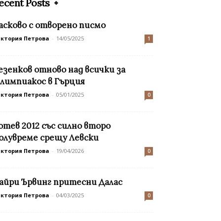
ecent Posts
асково с отворено писмо
иктория Петрова
-
14/05/2025
1
езенков отново над всички за
лимпиакос в Гърция
иктория Петрова
-
05/01/2025
0
отев 2012 със силно второ
олувреме срещу Левски
иктория Петрова
-
19/04/2026
0
айри Ървинг притесни Далас
иктория Петрова
-
04/03/2025
0