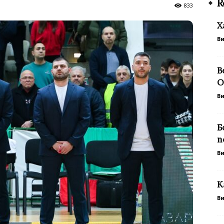
R
833
Х
В
В
О
В
Б
п
В
К
В