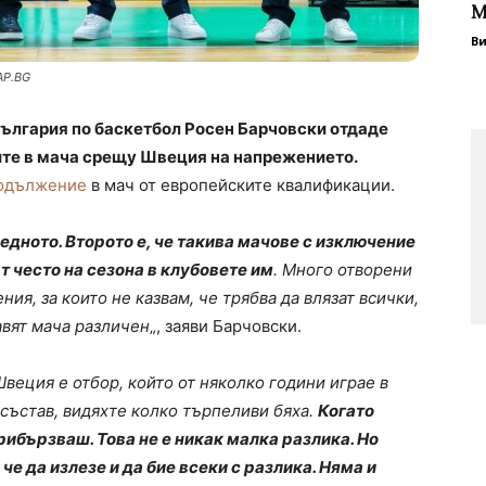
М
В
AP.BG
ългария по баскетбол Росен Барчовски отдаде
ите в мача срещу Швеция на напрежението.
родължение
в мач от европейските квалификации.
едното. Второто е, че такива мачове с изключение
т често на сезона в клубовете им
. Много отворени
ия, за които не казвам, че трябва да влязат всички,
авят мача различен
„, заяви Барчовски.
Швеция е отбор, който от няколко години играе в
състав, видяхте колко търпеливи бяха.
Когато
рибързваш. Това не е никак малка разлика. Но
че да излезе и да бие всеки с разлика. Няма и