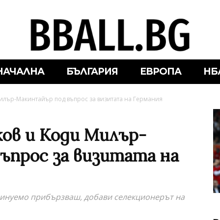
НАЧАЛНА
БЪЛГАРИЯ
ЕВРОПА
НБ
илър-Макинтайър под въпрос за визитата на Германия
ков и Коди Милър-
ъпрос за визитата на
еминуемо прибързваш, добави селекционерът на