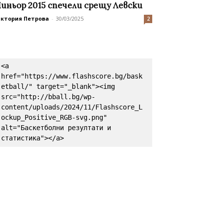
иньор 2015 спечели срещу Левски
иктория Петрова
-
30/03/2025
2
<a 
href="https://www.flashscore.bg/bask
etball/" target="_blank"><img 
src="http://bball.bg/wp-
content/uploads/2024/11/Flashscore_L
ockup_Positive_RGB-svg.png" 
alt="Баскетболни резултати и 
статистика"></a>