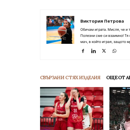
Виктория Петрова
Обичам играта. Мисля, че и 
Полезни сме си взаимно! Тя 
мач, в който играя, защото м
СВЪРЗАНИ С ТЯХ ИЗДЕЛИЯ
ОЩЕ ОТ А