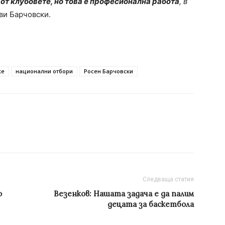
от клубовете, но това е професионална работа
, в
ави Барчовски.
же
национални отбори
Росен Барчовски
Следваща статия
о
Везенков: Нашата задача е да палим
децата за баскетбола