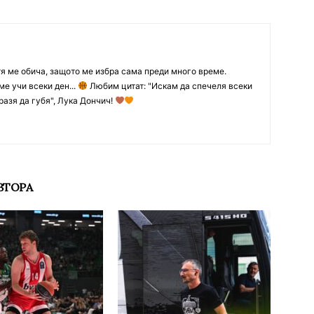
тя ме обича, защото ме избра сама преди много време.
ме учи всеки ден...
Любим цитат: "Искам да спечеля всеки
разя да губя", Лука Дончич!
ВТОРА