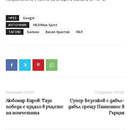
ЧРЕЗ
Google
ИЗТОЧНИК
НБЛ/Max Sport
ТАГОВЕ
Балкан
Васил Христов
НБЛ
предишна статия
Следваща статия
Любомир Киров: Тази
Супер Везенков с дабъл-
победа е изцяло в ръцете
дабъл срещу Паниониос в
на момчетата
Гърция