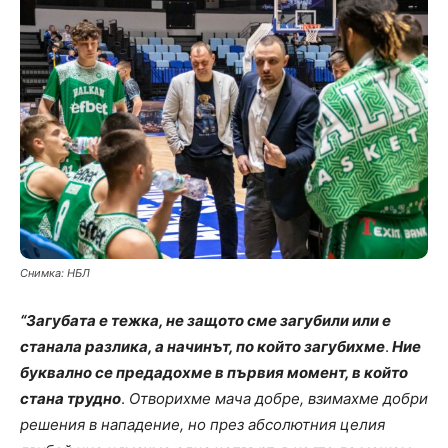
Снимка: НБЛ
“Загубата е тежка, не защото сме загубили или е
станала разлика, а начинът, по който загубихме
.
Ние
буквално се предадохме в първия момент, в който
стана трудно
.
Отворихме мача добре, взимахме добри
решения в нападение, но през абсолютния целия