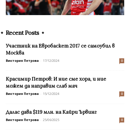
Recent Posts
Участник на Евробаскет 2017 се самоубил в
Москва
Виктория Петрова
-
17/12/2024
0
Красимир Петров: И ние сме хора, и ние
можем да направим слаб мач
Виктория Петрова
-
15/12/2024
0
Далас дава $119 млн. на Кайри Ървинг
Виктория Петрова
-
25/06/2025
0