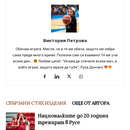
Виктория Петрова
Обичам играта. Мисля, че и тя ме обича, защото ме избра
сама преди много време. Полезни сме си взаимно! Тя ме учи
всеки ден...
Любим цитат: "Искам да спечеля всеки мач, в
който играя, защото мразя да губя", Лука Дончич!
СВЪРЗАНИ С ТЯХ ИЗДЕЛИЯ
ОЩЕ ОТ АВТОРА
Националките до 20 години
тренират в Русе