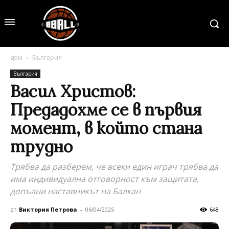
дом
България
България
Васил Христов:
Предадохме се в първия
момент, в който стана
трудно
Трябва да разберем, че всеки един играч трябва да
има индивидуална отговорност към защитата,
допълни наставникът на Балкан
от
Виктория Петрова
-
06/04/2025
648