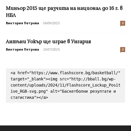
Миньор 2015 ще разчита на национал до 16 г. в
НБЛ
Виктория Петрова
-
06/09/2025
0
Антъни Уокър ще играе в Унгария
Виктория Петрова
-
26/07/2025
0
<a href="https://www.flashscore.bg/basketball/" 
target="_blank"><img src="http://bball.bg/wp-
content/uploads/2024/11/Flashscore_Lockup_Posit
ive_RGB-svg.png" alt="Баскетболни резултати и 
статистика"></a>