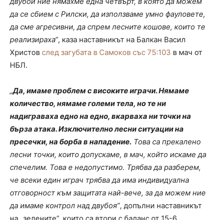
двубой ние нямахме една четвърт, в която да можем
да се сбием с Рилски, да използваме умно фауловете,
да сме агресивни, да спрем лесните кошове, които те
реализираха“
, каза наставникът на Балкан Васил
Христов
след загубата в Самоков със 75:103
в мач от
НБЛ.
„
Да, имаме проблем с високите играчи. Нямаме
количество, нямаме големи тела, но те ни
надиграваха едно на едно, вкарваха ни точки на
бърза атака. Изключително лесни ситуации на
пресечки, на борба в нападение.
Това са прекалено
лесни точки, които допускаме, в мач, който искаме да
спечелим. Това е недопустимо. Трябва да разберем,
че всеки един играч трябва да има индивидуална
отговорност към защитата най-вече, за да можем ние
да имаме контрол над двубоя”
, допълни наставникът
на „зелените“, които са втори с баланс от 15-6.