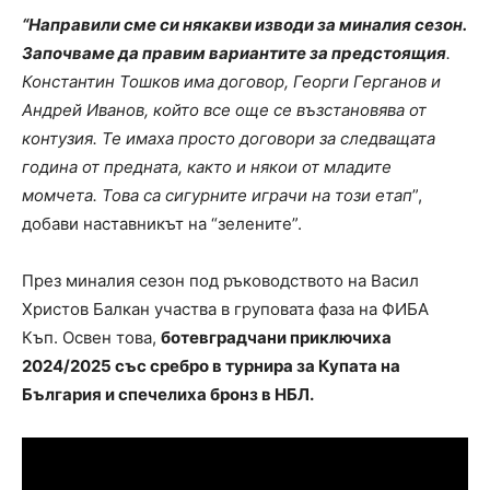
“Направили сме си някакви изводи за миналия сезон.
Започваме да правим вариантите за предстоящия
.
Константин Тошков има договор, Георги Герганов и
Андрей Иванов, който все още се възстановява от
контузия. Те имаха просто договори за следващата
година от предната, както и някои от младите
момчета. Това са сигурните играчи на този етап
”,
добави наставникът на “зелените”.
През миналия сезон под ръководството на Васил
Христов Балкан участва в груповата фаза на ФИБА
Къп. Освен това,
ботевградчани приключиха
2024/2025 със сребро в турнира за Купата на
България и спечелиха бронз в НБЛ.