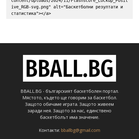
content/uploads/2024/11/Flashscore_Lockup_Posit
ive_RGB-svg.png" alt="Баскетболни резултати и 
статистика"></a>
BBALL.BG - българският баскетболен портал.
Мястото, където ще говорим за баскетбол.
Защото обичаме играта. Защото живеем
заради нея. Защото за нас, единствено
баскетболът има значение.
Контакти:
bballbg@gmail.com