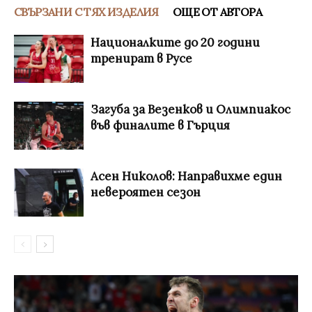
СВЪРЗАНИ С ТЯХ ИЗДЕЛИЯ
ОЩЕ ОТ АВТОРА
Националките до 20 години
тренират в Русе
Загуба за Везенков и Олимпиакос
във финалите в Гърция
Асен Николов: Направихме един
невероятен сезон