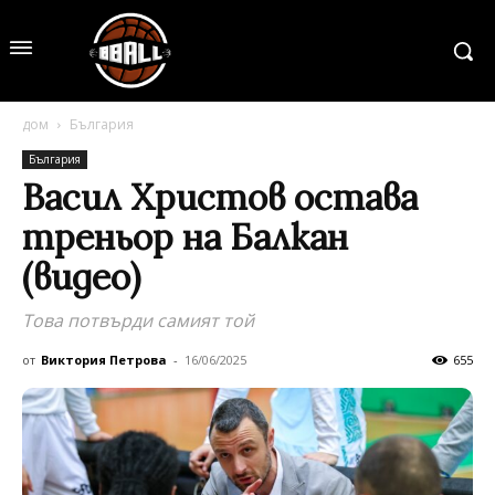
дом
България
България
Васил Христов остава
треньор на Балкан
(видео)
Това потвърди самият той
от
Виктория Петрова
-
16/06/2025
655