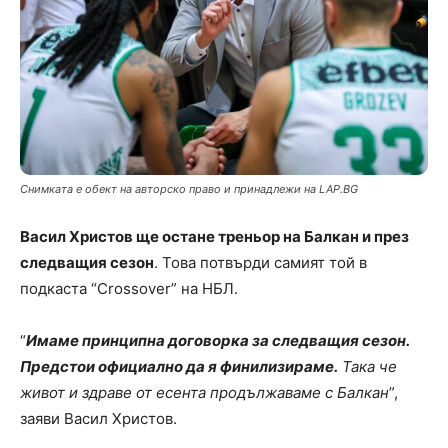
Снимката е обект на авторско право и принадлежи на LAP.BG
Васил Христов ще остане треньор на Балкан и през
следващия сезон
. Това потвърди самият той в
подкаста “Crossover” на НБЛ.
“
Имаме принципна договорка за следващия сезон.
Предстои официално да я финилизираме.
Така че
живот и здраве от есента продължаваме с Балкан
”,
заяви Васил Христов.