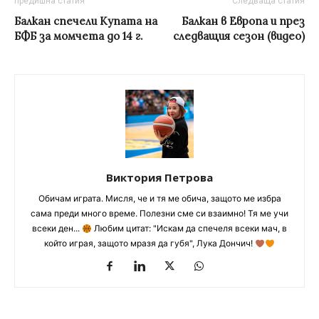
предишна статия
Следваща статия
Балкан спечели Купата на
Балкан в Европа и през
БФБ за момчета до 14 г.
следващия сезон (видео)
Виктория Петрова
Обичам играта. Мисля, че и тя ме обича, защото ме избра
сама преди много време. Полезни сме си взаимно! Тя ме учи
всеки ден...
Любим цитат: "Искам да спечеля всеки мач, в
който играя, защото мразя да губя", Лука Дончич!