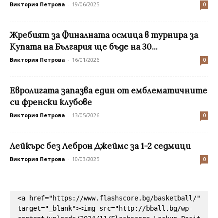
Виктория Петрова
-
19/06/2025
0
Жребият за Финалната осмица в турнира за
Купата на България ще бъде на 30...
Виктория Петрова
-
16/01/2026
0
Евролигата запазва един от емблематичните
си френски клубове
Виктория Петрова
-
13/05/2026
0
Лейкърс без Леброн Джеймс за 1-2 седмици
Виктория Петрова
-
10/03/2025
0
<a href="https://www.flashscore.bg/basketball/" 
target="_blank"><img src="http://bball.bg/wp-