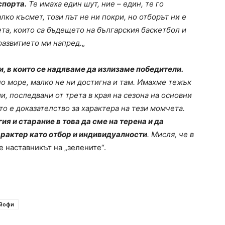
спорта.
Те имаха един шут, ние – един, те го
алко късмет, този път не ни покри, но отборът ни е
та, които са бъдещето на българския баскетбол и
 развитието ми напред.
„
, в които се надяваме да излизаме победители.
рно море, малко не ни достигна и там. Имахме тежък
и, последвани от трета в края на сезона на основни
то е доказателство за характера на тези момчета.
я и старание в това да сме на терена и да
рактер като отбор и индивидуалности
. Мисля, че в
 наставникът на „зелените“.
йофи