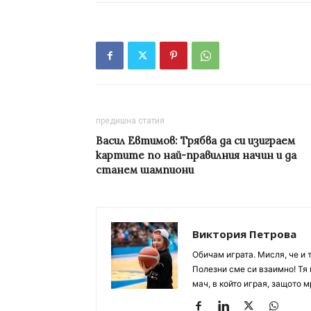
предишна статия
Васил Евтимов: Трябва да си изиграем
картите по най-правилния начин и да
станем шампиони
Виктория Петрова
Обичам играта. Мисля, че и 
Полезни сме си взаимно! Тя 
мач, в който играя, защото м