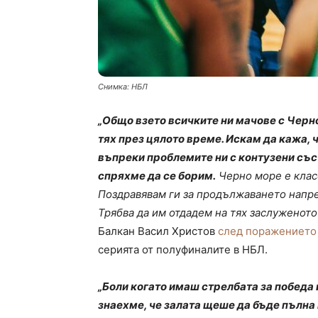
Снимка: НБЛ
„Общо взето всичките ни мачове с Черн
тях през цялото време. Искам да кажа, че
въпреки проблемите ни с контузени съст
спряхме да се борим.
Черно море е класе
Поздравявам ги за продължаването напре
Трябва да им отдадем на тях заслуженот
Балкан Васил Христов
след поражението 
серията от полуфиналите в НБЛ.
„Боли когато имаш стрелбата за победа 
знаехме, че залата щеше да бъде пълна 