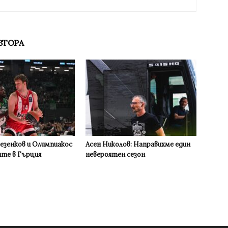
ВТОРА
Везенков и Олимпиакос
Асен Николов: Направихме един
ите в Гърция
невероятен сезон