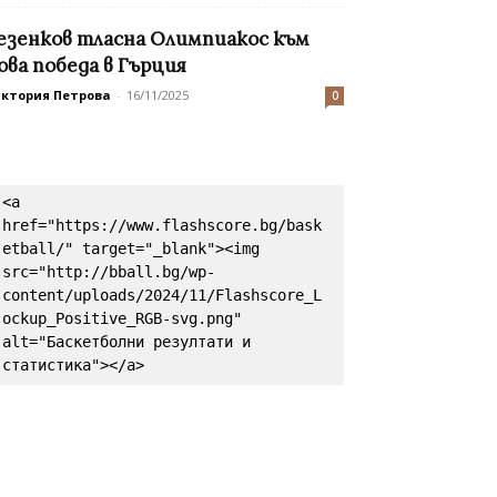
езенков тласна Олимпиакос към
ова победа в Гърция
иктория Петрова
-
16/11/2025
0
<a 
href="https://www.flashscore.bg/bask
etball/" target="_blank"><img 
src="http://bball.bg/wp-
content/uploads/2024/11/Flashscore_L
ockup_Positive_RGB-svg.png" 
alt="Баскетболни резултати и 
статистика"></a>