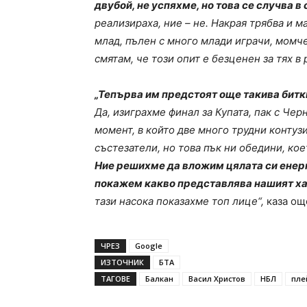
двубой, не успяхме, но това се случва в 
реализираха, ние – не. Накрая трябва и м
млад, пълен с много млади играчи, момче
смятам, че този опит е безценен за тях в
„Тепърва им предстоят още такива битки
Да, изиграхме финал за Купата, пак с Че
момент, в който две много трудни контузи
състезатели, но това пък ни обедини, кое
Ние решихме да вложим цялата си енерги
покажем какво представлява нашият ха
тази насока показахме топ лице“,
каза още
ЧРЕЗ
Google
ИЗТОЧНИК
БТА
ТАГОВЕ
Балкан
Васил Христов
НБЛ
пле