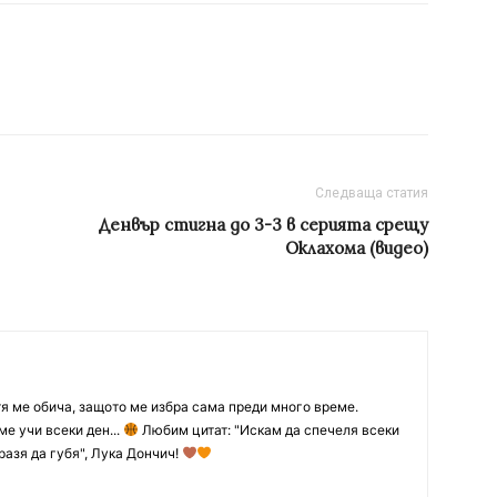
Следваща статия
Денвър стигна до 3-3 в серията срещу
Оклахома (видео)
тя ме обича, защото ме избра сама преди много време.
ме учи всеки ден...
Любим цитат: "Искам да спечеля всеки
разя да губя", Лука Дончич!