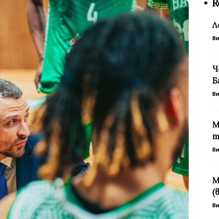
R
Л
В
Ч
Б
В
М
т
В
М
(
В