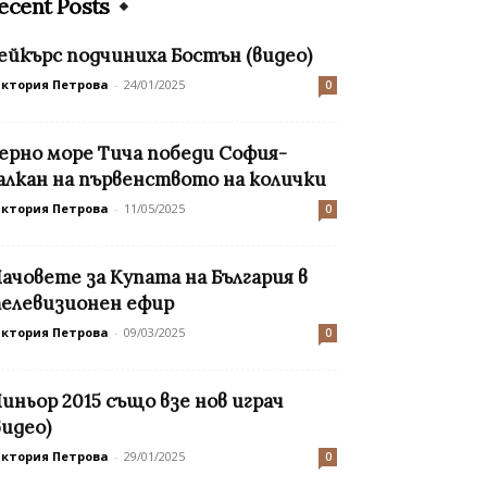
ecent Posts
ейкърс подчиниха Бостън (видео)
иктория Петрова
-
24/01/2025
0
ерно море Тича победи София-
алкан на първенството на колички
иктория Петрова
-
11/05/2025
0
ачовете за Купата на България в
елевизионен ефир
иктория Петрова
-
09/03/2025
0
иньор 2015 също взе нов играч
видео)
иктория Петрова
-
29/01/2025
0