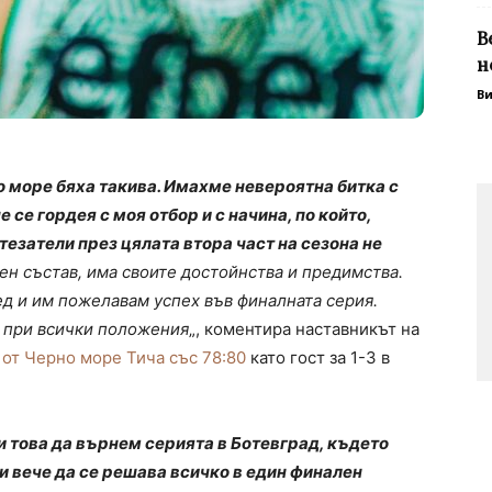
В
н
В
о море бяха такива. Имахме невероятна битка с
 се гордея с моя отбор и с начина, по който,
езатели през цялата втора част на сезона не
н състав, има своите достойнства и предимства.
д и им пожелавам успех във финалната серия.
о при всички положения
„, коментира наставникът на
от Черно море Тича със 78:80
като гост за 1-3 в
и това да върнем серията в Ботевград, където
и вече да се решава всичко в един финален