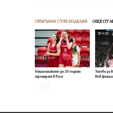
СВЪРЗАНИ С ТЯХ ИЗДЕЛИЯ
ОЩЕ ОТ А
Националките до 20 години
Загуба за 
тренират в Русе
във финал