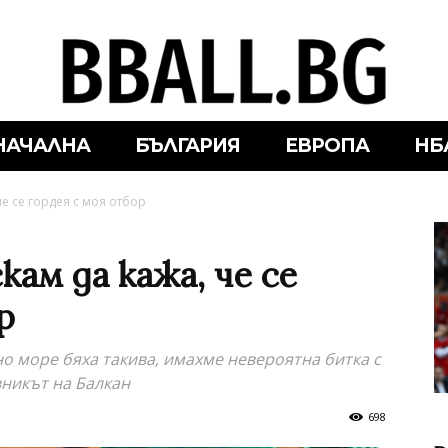
НАЧАЛНА
БЪЛГАРИЯ
ЕВРОПА
НБ
че се гордея с моя отбор
кам да кажа, че се
р
о море бяха такива, имахме невероятна битка с
вникът на Балкан
698