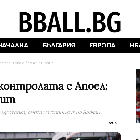
НАЧАЛНА
БЪЛГАРИЯ
ЕВРОПА
НБ
Апоел: Това е безценен опит
контролата с Апоел:
пит
подготовка, смята наставникът на Балкан
599