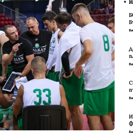
R
Б
Б
В
Д
п
В
С
п
В
И
Ф
В