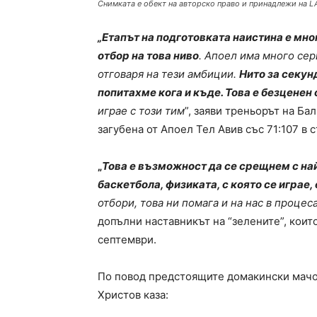
Снимката е обект на авторско право и принадлежи на L
„Етапът на подготовката наистина е мно
отбор на това ниво
. Апоел има много сер
отговаря на тези амбиции.
Нито за секун
попитахме кога и къде. Това е безценен
играе с този тим
”, заяви треньорът на Ба
загубена от Апоел Тел Авив със 71:107 в 
„
Това е възможност да се срещнем с на
баскетбола, физиката, с която се играе,
отбори, това ни помага и на нас в процес
допълни наставникът на “зелените”, коит
септември.
По повод предстоящите домакински мачов
Христов каза: