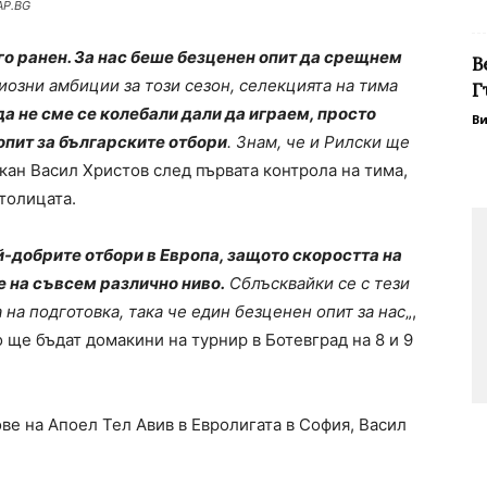
AP.BG
го ранен. За нас беше безценен опит да срещнем
В
иозни амбиции за този сезон, селекцията на тима
Г
да не сме се колебали дали да играем, просто
В
 опит за българските отбори
. Знам, че и Рилски ще
лкан Васил Христов след първата контрола на тима,
столицата.
й-добрите отбори в Европа, защото скоростта на
 е на съвсем различно ниво.
Сблъсквайки се с тези
а на подготовка, така че един безценен опит за нас
„,
о ще бъдат домакини на турнир в Ботевград на 8 и 9
е на Апоел Тел Авив в Евролигата в София, Васил