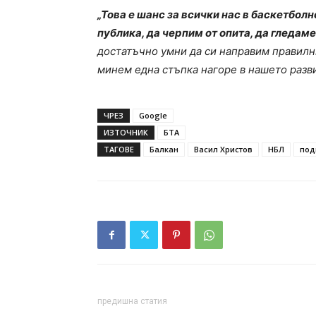
„Това е шанс за всички нас в баскетболн
публика, да черпим от опита, да гледам
достатъчно умни да си направим правилн
минем една стъпка нагоре в нашето разв
ЧРЕЗ
Google
ИЗТОЧНИК
БТА
ТАГОВЕ
Балкан
Васил Христов
НБЛ
под
предишна статия