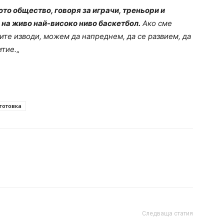
ото общество, говоря за играчи, треньори и
е на живо най-високо ниво баскетбол.
Ако сме
ите изводи, можем да напреднем, да се развием, да
итие.
„
готовка
Следваща статия