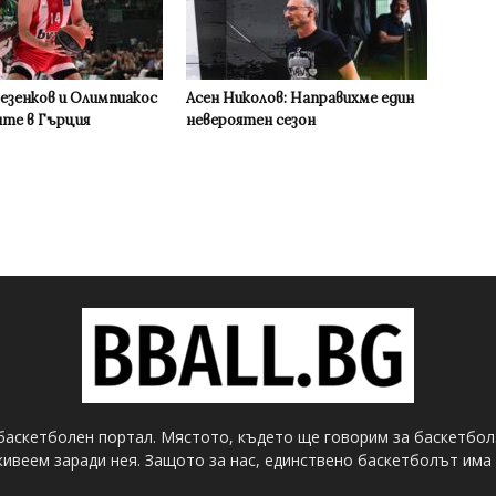
Везенков и Олимпиакос
Асен Николов: Направихме един
ите в Гърция
невероятен сезон
баскетболен портал. Мястото, където ще говорим за баскетбол
ивеем заради нея. Защото за нас, единствено баскетболът има 