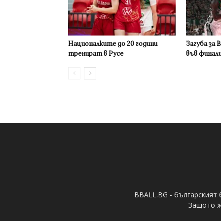
Националките до 20 години
Загуба за 
тренират в Русе
във финал
BBALL.BG - българският 
Защото ж