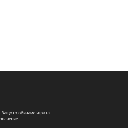
. Защото обичаме играта.
значение.