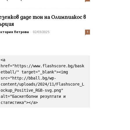
езенков даде тон на Олимпиакос в
ърция
иктория Петрова
-
02/03/2025
1
<a 
href="https://www.flashscore.bg/bask
etball/" target="_blank"><img 
src="http://bball.bg/wp-
content/uploads/2024/11/Flashscore_L
ockup_Positive_RGB-svg.png" 
alt="Баскетболни резултати и 
статистика"></a>