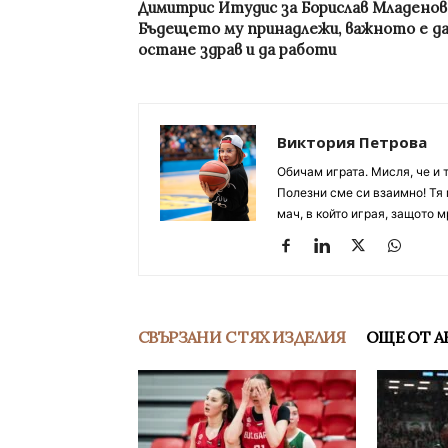
Димитрис Итудис за Борислав Младенов
Бъдещето му принадлежи, важното е д
остане здрав и да работи
Виктория Петрова
Обичам играта. Мисля, че и 
Полезни сме си взаимно! Тя 
мач, в който играя, защото м
СВЪРЗАНИ С ТЯХ ИЗДЕЛИЯ
ОЩЕ ОТ А