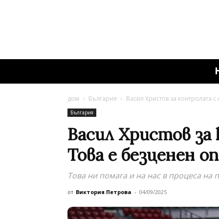
дом
България
Васил Христов за контролата с 
България
Васил Христов за 
Това е безценен о
Това ни помага и на нас в процеса на 
от
Виктория Петрова
-
04/09/2025