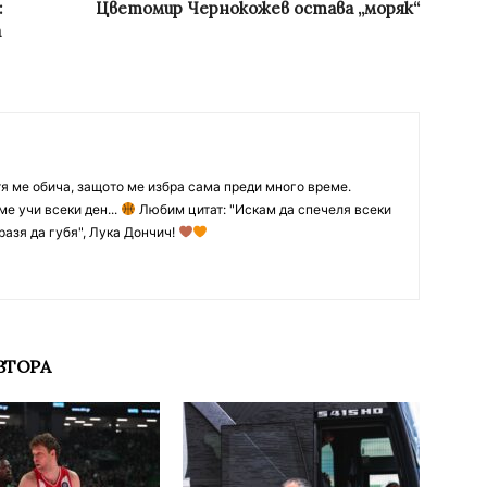
:
Цветомир Чернокожев oстава „моряк“
а
тя ме обича, защото ме избра сама преди много време.
ме учи всеки ден...
Любим цитат: "Искам да спечеля всеки
разя да губя", Лука Дончич!
ВТОРА