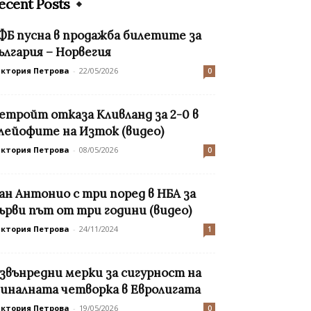
ecent Posts
ФБ пусна в продажба билетите за
ългария – Норвегия
иктория Петрова
-
22/05/2026
0
етройт отказа Кливланд за 2-0 в
лейофите на Изток (видео)
иктория Петрова
-
08/05/2026
0
ан Антонио с три поред в НБА за
ърви път от три години (видео)
иктория Петрова
-
24/11/2024
1
звънредни мерки за сигурност на
иналната четворка в Евролигата
иктория Петрова
-
19/05/2026
0