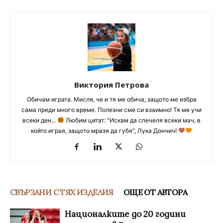
Виктория Петрова
Обичам играта. Мисля, че и тя ме обича, защото ме избра
сама преди много време. Полезни сме си взаимно! Тя ме учи
всеки ден...
Любим цитат: "Искам да спечеля всеки мач, в
който играя, защото мразя да губя", Лука Дончич!
СВЪРЗАНИ С ТЯХ ИЗДЕЛИЯ
ОЩЕ ОТ АВТОРА
Националките до 20 години