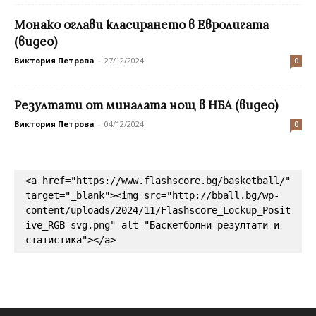
Монако оглави класирането в Евролигата
(видео)
Виктория Петрова
-
27/12/2024
0
Резултати от миналата нощ в НБА (видео)
Виктория Петрова
-
04/12/2024
0
<a href="https://www.flashscore.bg/basketball/" 
target="_blank"><img src="http://bball.bg/wp-
content/uploads/2024/11/Flashscore_Lockup_Posit
ive_RGB-svg.png" alt="Баскетболни резултати и 
статистика"></a>