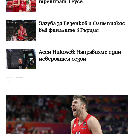
тренират в Русе
Загуба за Везенков и Олимпиакос
във финалите в Гърция
Асен Николов: Направихме един
невероятен сезон