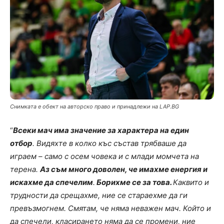
Снимката е обект на авторско право и принадлежи на LAP.BG
“
Всеки мач има значение за характера на един
отбор
. Видяхте в колко къс състав трябваше да
играем – само с осем човека и с млади момчета на
терена.
Аз съм много доволен, че имахме енергия и
искахме да спечелим
.
Борихме се за това.
Каквито и
трудности да срещахме, ние се стараехме да ги
превъзмогнем. Смятам, че няма неважен мач. Който и
да спечели, класирането няма да се промени, ние