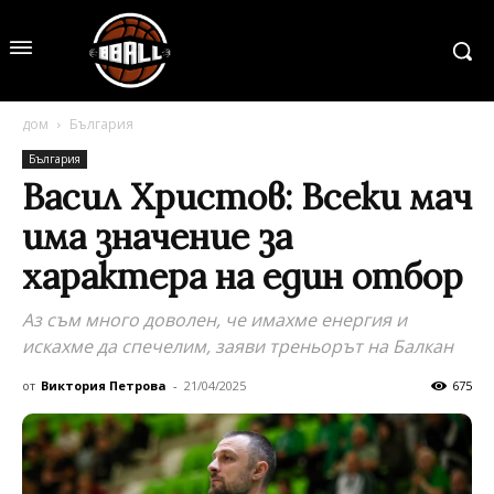
дом
България
България
Васил Христов: Всеки мач
има значение за
характера на един отбор
Аз съм много доволен, че имахме енергия и
искахме да спечелим, заяви треньорът на Балкан
от
Виктория Петрова
-
21/04/2025
675