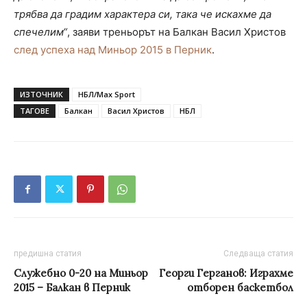
трябва да градим характера си, така че искахме да
спечелим“
, заяви треньорът на Балкан Васил Христов
след успеха над Миньор 2015 в Перник
.
ИЗТОЧНИК
НБЛ/Max Sport
ТАГОВЕ
Балкан
Васил Христов
НБЛ
предишна статия
Следваща статия
Служебно 0-20 на Миньор
Георги Герганов: Играхме
2015 – Балкан в Перник
отборен баскетбол