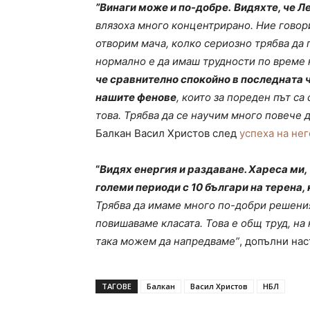
”Винаги може и по-добре.
Видяхте, че Л
влязоха много концентрирано. Ние говор
отворим мача, колко сериозно трябва да 
нормално е да имаш трудности по време 
че сравнително спокойно в последната 
нашите фенове
, които за пореден път са
това. Трябва да се научим много повече 
Балкан Васил Христов след
успеха на нег
“
Видях енергия и раздаване. Хареса ми
големи периоди с 10 българи на терена,
Трябва да имаме много по-добри решения,
повишаваме класата. Това е общ труд, на
така можем да напредваме”
, допълни на
ТАГОВЕ
Балкан
Васил Христов
НБЛ