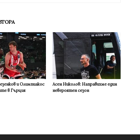
ВТОРА
Везенков и Олимпиакос
Асен Николов: Направихме един
ите в Гърция
невероятен сезон