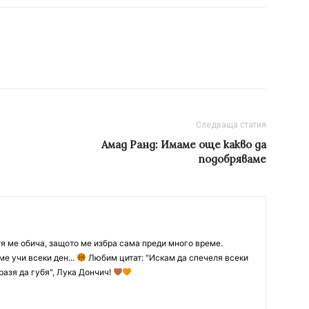
Следваща статия
Амад Ранд: Имаме още какво да
подобряваме
тя ме обича, защото ме избра сама преди много време.
ме учи всеки ден...
Любим цитат: "Искам да спечеля всеки
разя да губя", Лука Дончич!