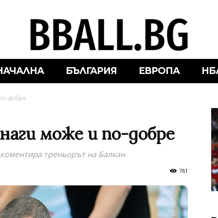
НАЧАЛНА
БЪЛГАРИЯ
ЕВРОПА
НБ
 по-добре
наги може и по-добре
, коментира треньорът на Балкан
761