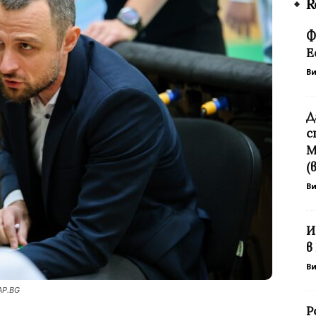
R
Ф
Е
В
Д
с
М
(
В
И
в
В
AP.BG
Р