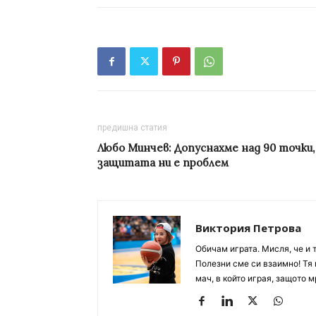
предишна статия
Любо Минчев: Допуснахме над 90 точки,
защитата ни е проблем
Виктория Петрова
Обичам играта. Мисля, че и 
Полезни сме си взаимно! Тя 
мач, в който играя, защото м