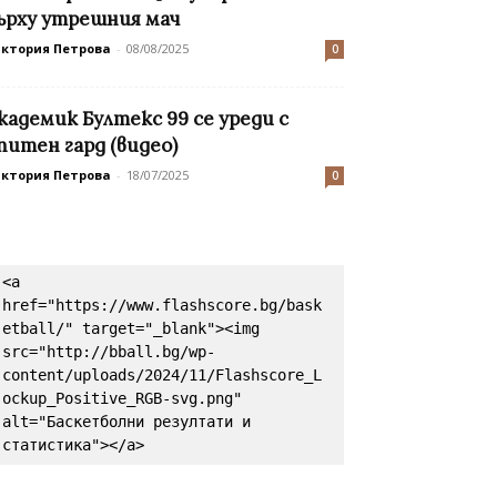
ърху утрешния мач
иктория Петрова
-
08/08/2025
0
кадемик Бултекс 99 се уреди с
питен гард (видео)
иктория Петрова
-
18/07/2025
0
<a 
href="https://www.flashscore.bg/bask
etball/" target="_blank"><img 
src="http://bball.bg/wp-
content/uploads/2024/11/Flashscore_L
ockup_Positive_RGB-svg.png" 
alt="Баскетболни резултати и 
статистика"></a>