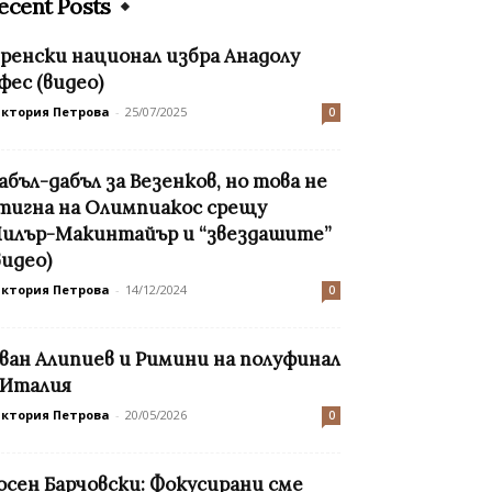
ecent Posts
ренски национал избра Анадолу
фес (видео)
иктория Петрова
-
25/07/2025
0
абъл-дабъл за Везенков, но това не
тигна на Олимпиакос срещу
илър-Макинтайър и “звездашите”
видео)
иктория Петрова
-
14/12/2024
0
ван Алипиев и Римини на полуфинал
 Италия
иктория Петрова
-
20/05/2026
0
осен Барчовски: Фокусирани сме