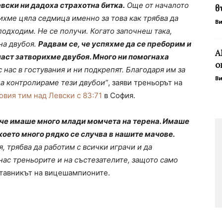
евски ни дадоха страхотна битка.
Още от началото
в
ихме цяла седмица именно за това как трябва да
В
подходим. Не се получи. Когато започнеш така,
на двубоя.
Радвам се, че успяхме да се преборим и
А
част затворихме двубоя. Много ни помогнаха
о
 с нас в гостувания и ни подкрепят. Благодаря им за
В
да контролираме тези двубои”
, заяви треньорът на
овия тим над Левски с 83:71
в София.
, че имаше много млади момчета на терен
а. Имаше
 което много рядко се случва в нашите мачове.
 трябва да работим с всички играчи и да
 нас треньорите и на състезателите, защото само
ставникът на вицешампионите.