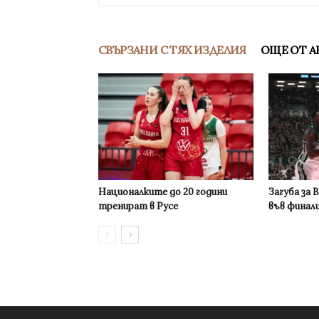
СВЪРЗАНИ С ТЯХ ИЗДЕЛИЯ
ОЩЕ ОТ А
Националките до 20 години
Загуба за 
тренират в Русе
във финал