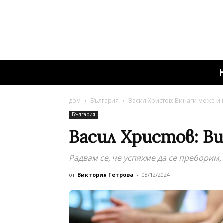
дом
България
Васил Христов: Винаги може и
България
Васил Христов: Ви
Радвам се, че успяхме да се преборим
от
Виктория Петрова
-
08/12/2024