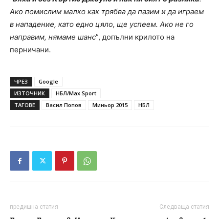
Ако помислим малко как трябва да пазим и да играем
в нападение, като едно цяло, ще успеем. Ако не го
направим, нямаме шанс
”, допълни крилото на
перничани.
ЧРЕЗ
Google
ИЗТОЧНИК
НБЛ/Max Sport
ТАГОВЕ
Васил Попов
Миньор 2015
НБЛ
предишна статия
Следваща статия