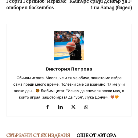
Георги Герганов: Играхме
Клипърс срази Денвър за 1-
отборен баскетбол
1 на Запад (видео)
Виктория Петрова
Обичам играта. Мисля, че и тя ме обича, защото ме избра
сама преди много време. Полезни сме си взаимно! Тя ме учи
всеки ден...
Любим цитат: "Искам да спечеля всеки мач, в
който играя, защото мразя да губя", Лука Дончич!
СВЪРЗАНИ С ТЯХ ИЗДЕЛИЯ
ОЩЕ ОТ АВТОРА