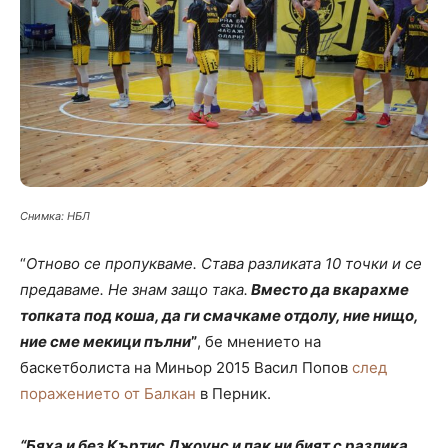
Снимка: НБЛ
“
Отново се пропукваме. Става разликата 10 точки и се
предаваме. Не знам защо така.
Вместо да вкарахме
топката под коша, да ги смачкаме отдолу, ние нищо,
ние сме мекици пълни
”
, бе мнението на
баскетболиста на Миньор 2015 Васил Попов
след
поражението от Балкан
в Перник.
“Бяха и без Къртис Джоунс и пак ни бият с разлика
.