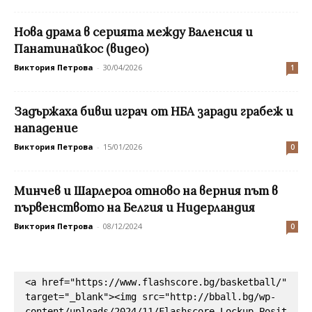
Нова драма в серията между Валенсия и
Панатинайкос (видео)
Виктория Петрова
-
30/04/2026
1
Задържаха бивш играч от НБА заради грабеж и
нападение
Виктория Петрова
-
15/01/2026
0
Минчев и Шарлероа отново на верния път в
първенството на Белгия и Нидерландия
Виктория Петрова
-
08/12/2024
0
<a href="https://www.flashscore.bg/basketball/" 
target="_blank"><img src="http://bball.bg/wp-
content/uploads/2024/11/Flashscore_Lockup_Posit