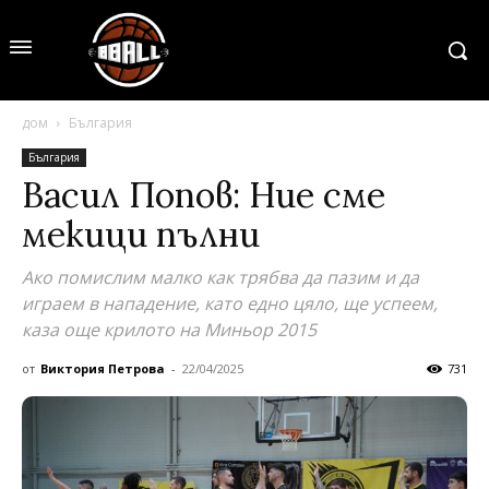
дом
България
България
Васил Попов: Ние сме
мекици пълни
Ако помислим малко как трябва да пазим и да
играем в нападение, като едно цяло, ще успеем,
каза още крилото на Миньор 2015
от
Виктория Петрова
-
22/04/2025
731