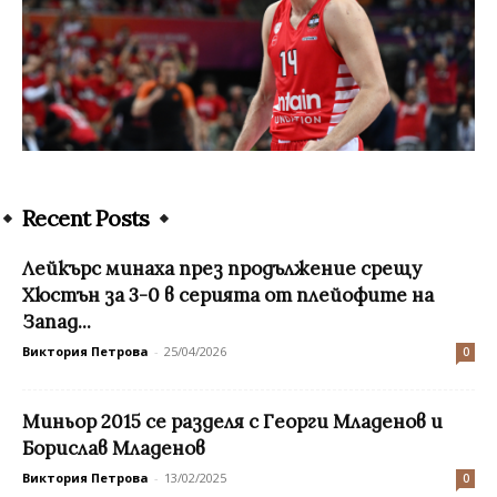
Recent Posts
Лейкърс минаха през продължение срещу
Хюстън за 3-0 в серията от плейофите на
Запад...
Виктория Петрова
-
25/04/2026
0
Миньор 2015 се разделя с Георги Младенов и
Борислав Младенов
Виктория Петрова
-
13/02/2025
0