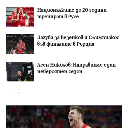
Националките до 20 години
тренират в Русе
Загуба за Везенков и Олимпиакос
във финалите в Гърция
Асен Николов: Направихме един
невероятен сезон