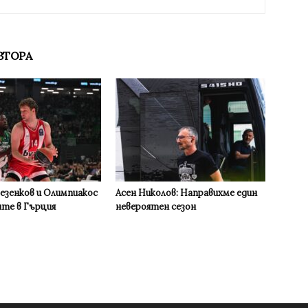
ВТОРА
Везенков и Олимпиакос
Асен Николов: Направихме един
ите в Гърция
невероятен сезон