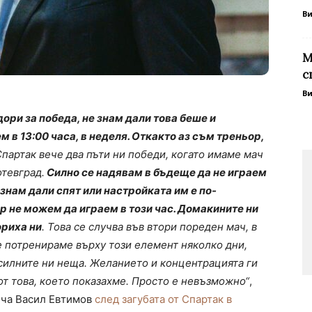
В
М
с
В
ори за победа, не знам дали това беше и
 в 13:00 часа, в неделя. Откакто аз съм треньор,
партак вече два пъти ни победи, когато имаме мач
отевград.
Силно се надявам в бъдеще да не играем
е знам дали спят или настройката им е по-
бор не можем да играем в този час. Домакините ни
ориха ни
. Това се случва във втори пореден мач, в
е потренираме върху този елемент няколко дни,
-силните ни неща. Желанието и концентрацията ги
от това, което показахме. Просто е невъзможно“
,
ича Васил Евтимов
след загубата от Спартак в