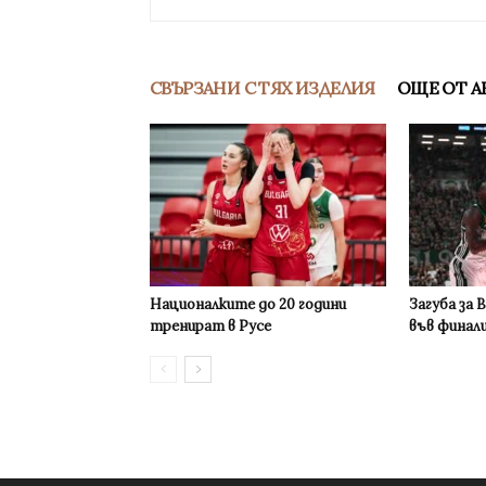
СВЪРЗАНИ С ТЯХ ИЗДЕЛИЯ
ОЩЕ ОТ А
Националките до 20 години
Загуба за 
тренират в Русе
във финал