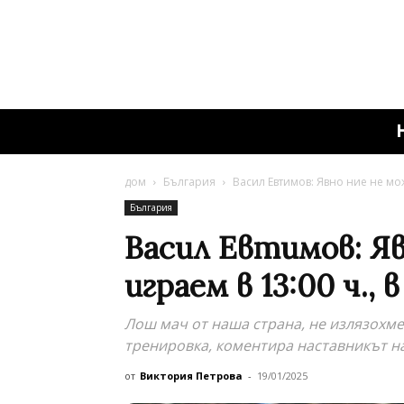
дом
България
Васил Евтимов: Явно ние не може
България
Васил Евтимов: Яв
играем в 13:00 ч., 
Лош мач от наша страна, не излязохме
тренировка, коментира наставникът н
от
Виктория Петрова
-
19/01/2025