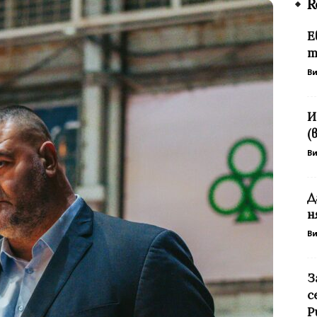
R
Е
т
В
И
(
В
Д
н
В
З
с
Р