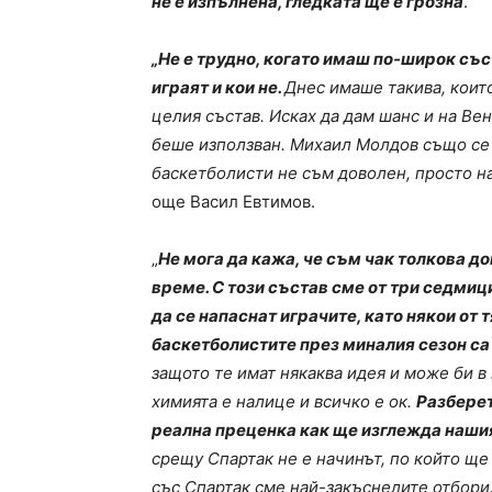
не е изпълнена, гледката ще е грозна
.“
„Не е трудно, когато имаш по-широк със
играят и кои не.
Днес имаше такива, които
целия състав. Исках да дам шанс и на Ве
беше използван. Михаил Молдов също се с
баскетболисти не съм доволен, просто н
още Васил Евтимов.
„
Не мога да кажа, че съм чак толкова д
време. С този състав сме от три седмици
да се напаснат играчите, като някои от т
баскетболистите през миналия сезон са
защото те имат някаква идея и може би в
химията е налице и всичко е ок.
Разберет
реална преценка как ще изглежда наши
срещу Спартак не е начинът, по който ще
със Спартак сме най-закъснелите отбори.