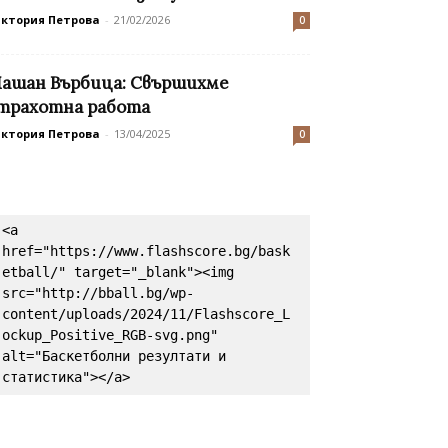
иктория Петрова
-
21/02/2026
0
ашан Върбица: Свършихме
трахотна работа
иктория Петрова
-
13/04/2025
0
<a 
href="https://www.flashscore.bg/bask
etball/" target="_blank"><img 
src="http://bball.bg/wp-
content/uploads/2024/11/Flashscore_L
ockup_Positive_RGB-svg.png" 
alt="Баскетболни резултати и 
статистика"></a>