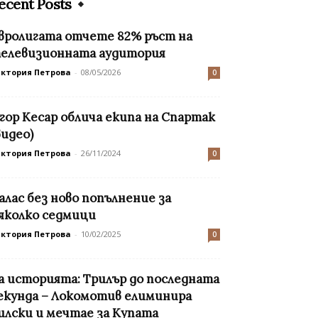
ecent Posts
вролигата отчете 82% ръст на
елевизионната аудитория
иктория Петрова
-
08/05/2026
0
гор Кесар облича екипа на Спартак
видео)
иктория Петрова
-
26/11/2024
0
алас без ново попълнение за
яколко седмици
иктория Петрова
-
10/02/2025
0
а историята: Трилър до последната
екунда – Локомотив елиминира
илски и мечтае за Купата