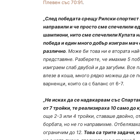
Плевен със 70:91
.
„След победата срещу Рилски спортист 
направили и че просто сме спечелили ед
шампиони, нито сме спечелили Купата н
победа и един много добър изигран мач 
различно
. Може би това ни е втората на
представяне. Разберете, че имахме 5 поб
изиграем слаб двубой и да загубим. Все п
влезе в коша, много рядко можеш да се п
варненци, които са с баланс от 6-7.
„Не исках да се надвкарвам със Спарта
от 7 тройки, те реализираха 10 само до к
още 2-3 или 4 тройки, ставаше двойно, о
борбата, но не го направихме. Отбелязаха
ограничим до 12.
Това са трите задачи, к