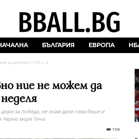
НАЧАЛНА
БЪЛГАРИЯ
ЕВРОПА
НБ
м да играем в 13:00 ч., в...
но ние не можем да
в неделя
 дори за победа, не знам дали това беше и
а Черно море Тича
1126