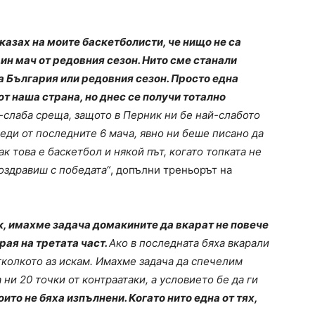
казах на моите баскетболисти, че нищо не са
ин мач от редовния сезон. Нито сме станали
а България или редовния сезон. Просто една
от наша страна, но днес се получи тотално
й-слаба среща, защото в Перник ни бе най-слабото
еди от последните 6 мача, явно ни беше писано да
ак това е баскетбол и някой път, когато топката не
оздравиш с победата“
, допълни треньорът на
к, имахме задача домакините да вкарат не повече
рая на третата част.
Ако в последната бяха вкарали
тколкото аз искам. Имахме задача да спечелим
 ни 20 точки от контраатаки, а условието бе да ги
оито не бяха изпълнени. Когато нито една от тях,