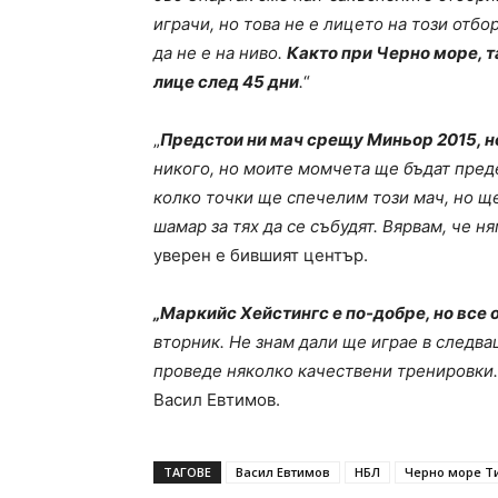
играчи, но това не е лицето на този отбо
да не е на ниво.
Както при Черно море, т
лице след 45 дни
.
“
„
Предстои ни мач срещу Миньор 2015, н
никого, но моите момчета ще бъдат преде
колко точки ще спечелим този мач, но щ
шамар за тях да се събудят. Вярвам, че 
уверен е бившият център.
„Маркийс Хейстингс е по-добре, но все о
вторник. Не знам дали ще играе в следва
проведе няколко качествени тренировки
Васил Евтимов.
ТАГОВЕ
Васил Евтимов
НБЛ
Черно море Т