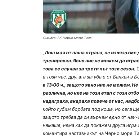
Снимка: БК Черно море Тича
„Лош мач от наша страна, не излязохме д
тренировка. Явно ние не можем да играем
това се случва за трети път този сезон.
С
в този час, другата загуба е от Балкан в Б
в 13:00 ч., защото явно ние не можем. Н
различна, но ние на този етап с този от
надиграха, вкараха повече от нас, надб
който губим борбата под коша, но сега щ
защото трябва да си върнем едно от най
нямаше, няма как да покажем друга игра 
коментира наставникът на Черно море Т