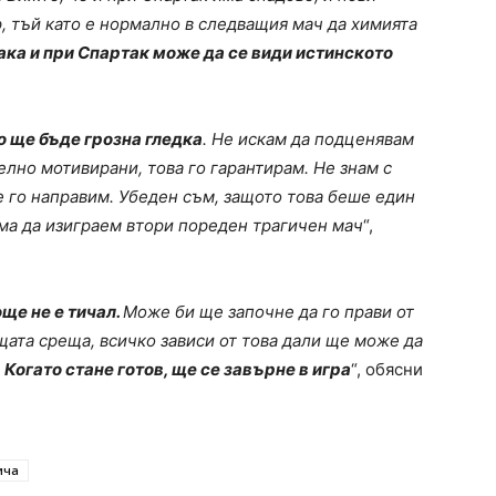
р, тъй като е нормално в следващия мач да химията
ака и при Спартак може да се види истинското
о ще бъде грозна гледка
. Не искам да подценявам
лно мотивирани, това го гарантирам. Не знам с
е го направим. Убеден съм, защото това беше един
няма да изиграем втори пореден трагичен мач
“,
ще не е тичал.
Може би ще започне да го прави от
щата среща, всичко зависи от това дали ще може да
.
Когато стане готов, ще се завърне в игра
“, обясни
ича