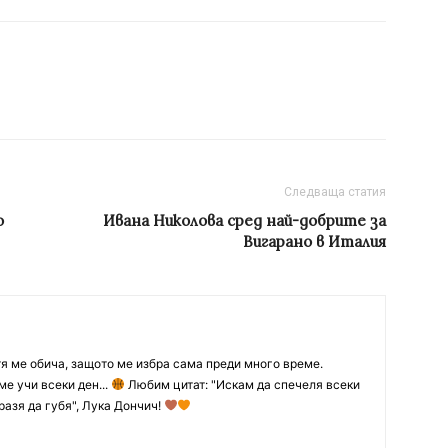
Следваща статия
о
Ивана Николова сред най-добрите за
Вигарано в Италия
тя ме обича, защото ме избра сама преди много време.
ме учи всеки ден...
Любим цитат: "Искам да спечеля всеки
разя да губя", Лука Дончич!