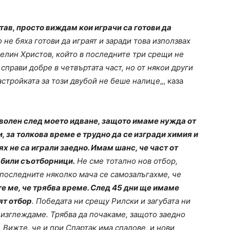
тав, просто виждам кои играчи са готови да
 не бяха готови да играят и заради това използвах
нелин Христов, който в последните три срещи не
прави добре в четвъртата част, но от някои други
астройката за този двубой не беше налице
„, каза
оволен след моето идване, защото имаме нужда от
, за толкова време е трудно да се изгради химия и
ях не са играли заедно. Имам шанс, че част от
 били съотборници.
Не сме тотално нов отбор,
 последните няколко мача се самозалъгахме, че
е ме, че трябва време. След 45 дни ще имаме
ят отбор
. Победата ни срещу Рилски и загубата ни
 изглеждаме. Трябва да почакаме, защото заедно
 Вижте, че и при Спартак има спадове, и нови