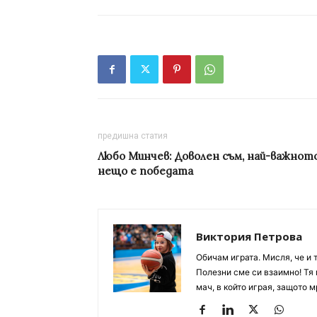
предишна статия
Любо Минчев: Доволен съм, най-важнот
нещо е победата
Виктория Петрова
Обичам играта. Мисля, че и 
Полезни сме си взаимно! Тя 
мач, в който играя, защото м