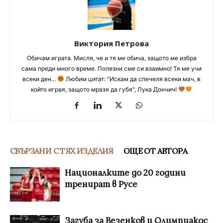
Виктория Петрова
Обичам играта. Мисля, че и тя ме обича, защото ме избра
сама преди много време. Полезни сме си взаимно! Тя ме учи
всеки ден...
Любим цитат: "Искам да спечеля всеки мач, в
който играя, защото мразя да губя", Лука Дончич!
СВЪРЗАНИ С ТЯХ ИЗДЕЛИЯ
ОЩЕ ОТ АВТОРА
Националките до 20 години
тренират в Русе
Загуба за Везенков и Олимпиакос