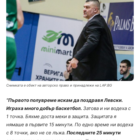
Снимката е обект на авторско право и принадлежи на LAP.BG
“Първото полувреме искам да поздравя Левски.
Играха много добър баскетбол.
Затова и ни водеха с
1 точка. Бяхме доста меки в защита. Защитата я
нямаше в първите 15 минути. По едно време ни водеха
с 8 точки, ако не се лъжа.
Последните 25 минути