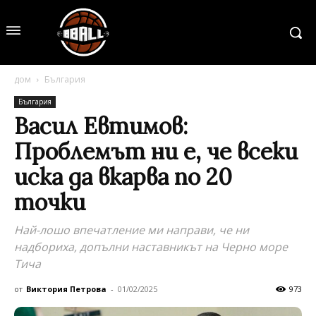
дом
България
България
Васил Евтимов:
Проблемът ни е, че всеки
иска да вкарва по 20
точки
Най-лошо впечатление ми направи, че ни
надбориха, допълни наставникът на Черно море
Тича
от
Виктория Петрова
-
01/02/2025
973