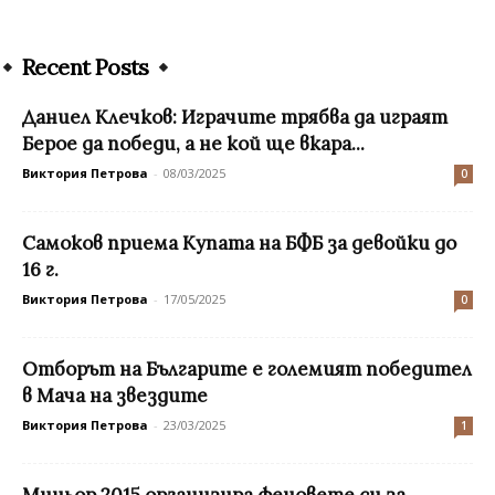
Recent Posts
Даниел Клечков: Играчите трябва да играят
Берое да победи, а не кой ще вкара...
Виктория Петрова
-
08/03/2025
0
Самоков приема Купата на БФБ за девойки до
16 г.
Виктория Петрова
-
17/05/2025
0
Отборът на Българите е големият победител
в Мача на звездите
Виктория Петрова
-
23/03/2025
1
Миньор 2015 организира феновете си за