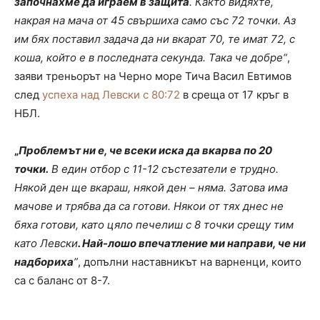
започнахме да играем в защита
. Както видяхте,
накрая на мача от 45 свършиха само със 72 точки. Аз
им бях поставил задача да ни вкарат 70, те имат 72, с
коша, който е в последната секунда. Така че добре“
,
заяви треньорът на Черно море Тича Васил Евтимов
след
успеха над Левски с 80:72
в среща от 17 кръг в
НБЛ.
„
Проблемът ни е, че всеки иска да вкарва по 20
точки.
В един отбор с 11-12 състезатели е трудно.
Някой ден ще вкараш, някой ден – няма. Затова има
мачове и трябва да са готови. Някои от тях днес не
бяха готови, като цяло печелиш с 8 точки срещу тим
като Левски
. Най-лошо впечатление ми направи, че ни
надбориха
”
, допълни наставникът на варненци, които
са с баланс от 8-7.