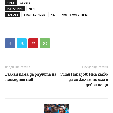
ЧРЕЗ
Google
ИЗТОЧНИК
НБЛ
ТАГОВЕ
Васил Евтимов
НБЛ
Черно море Тича
предишна статия
Следваща статия
Балкан няма да разчита на
Тити Папазов: Има какво
последния нов
да се желае, но има и
добри неща