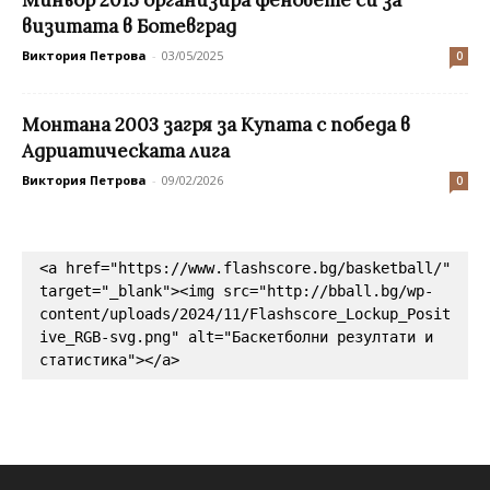
визитата в Ботевград
Виктория Петрова
-
03/05/2025
0
Монтана 2003 загря за Купата с победа в
Адриатическата лига
Виктория Петрова
-
09/02/2026
0
<a href="https://www.flashscore.bg/basketball/" 
target="_blank"><img src="http://bball.bg/wp-
content/uploads/2024/11/Flashscore_Lockup_Posit
ive_RGB-svg.png" alt="Баскетболни резултати и 
статистика"></a>