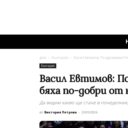
дом
България
Васил Евтимов: Поздравявам Ри
България
Васил Евтимов: По
бяха по-добри от 
Да видим какво ще стане в понеделник
от
Виктория Петрова
-
23/05/2026