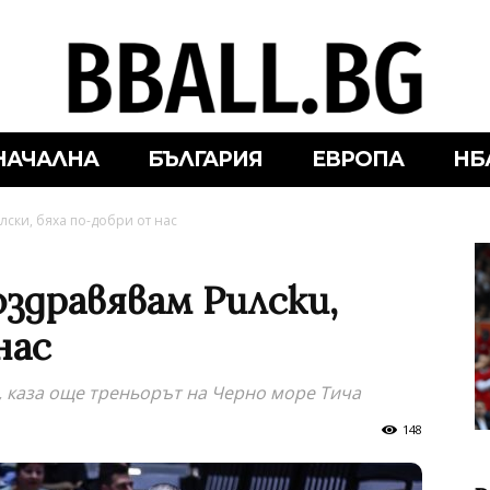
НАЧАЛНА
БЪЛГАРИЯ
ЕВРОПА
НБ
лски, бяха по-добри от нас
здравявам Рилски,
нас
, каза още треньорът на Черно море Тича
148