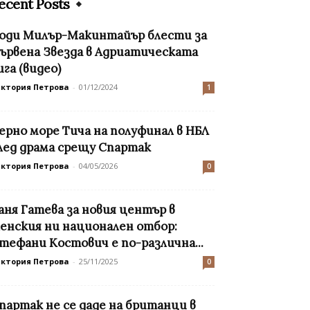
ecent Posts
оди Милър-Макинтайър блести за
ървена Звезда в Адриатическата
ига (видео)
иктория Петрова
-
01/12/2024
1
ерно море Тича на полуфинал в НБЛ
лед драма срещу Спартак
иктория Петрова
-
04/05/2026
0
аня Гатева за новия център в
енския ни национален отбор:
тефани Костович е по-различна...
иктория Петрова
-
25/11/2025
0
партак не се даде на британци в