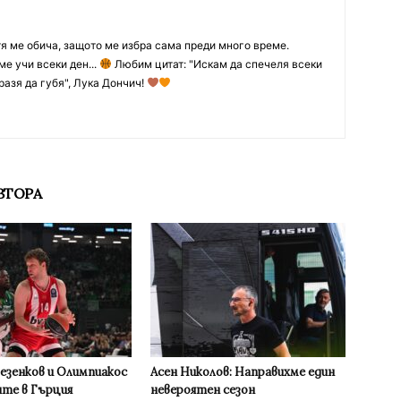
тя ме обича, защото ме избра сама преди много време.
ме учи всеки ден...
Любим цитат: "Искам да спечеля всеки
разя да губя", Лука Дончич!
ВТОРА
Везенков и Олимпиакос
Асен Николов: Направихме един
ите в Гърция
невероятен сезон