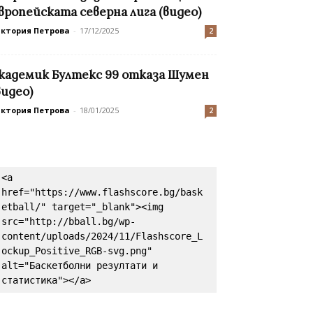
вропейската северна лига (видео)
иктория Петрова
-
17/12/2025
2
кадемик Бултекс 99 отказа Шумен
видео)
иктория Петрова
-
18/01/2025
2
<a 
href="https://www.flashscore.bg/bask
etball/" target="_blank"><img 
src="http://bball.bg/wp-
content/uploads/2024/11/Flashscore_L
ockup_Positive_RGB-svg.png" 
alt="Баскетболни резултати и 
статистика"></a>