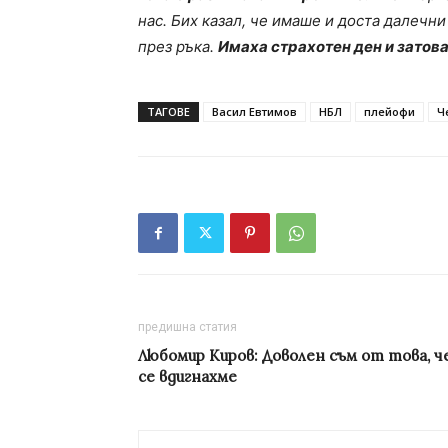
нас. Бих казал, че имаше и доста далечни
през ръка.
Имаха страхотен ден и затова
ТАГОВЕ
Васил Евтимов
НБЛ
плейофи
Ч
предишна статия
Любомир Киров: Доволен съм от това, ч
се вдигнахме