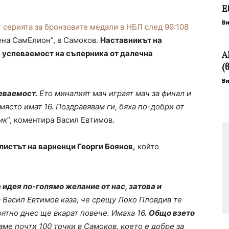
Е
В
 серията за бронзовите медали в НБЛ след 99:108
рена СамЕлион”, в Самоков.
Наставникът на
 успеваемост на съперника от далечна
А
(
В
еваемост.
Ето миналият мач играят мач за финал и
 място имат 16. Поздравявам ги, бяха по-добри от
ик
”, коментира Васил Евтимов.
листът на варненци Георги Боянов,
който
 идея по-голямо желание от нас, затова и
 Васил Евтимов каза, че срещу Локо Пловдив те
оятно днес ще вкарат повече. Имаха 16.
Общо взето
аме почти 100 точки в Самоков, което е добре за