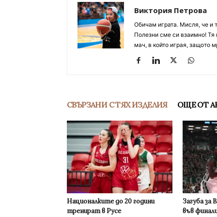
Виктория Петрова
Обичам играта. Мисля, че и 
Полезни сме си взаимно! Тя 
мач, в който играя, защото м
СВЪРЗАНИ С ТЯХ ИЗДЕЛИЯ
ОЩЕ ОТ А
Националките до 20 години
Загуба за 
тренират в Русе
във финал