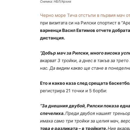
Снимка: НБЛ/Архив
Черно море Тича отстъпи в първия мач от
при визитата си на Рилски спортист в “А
варненци Васил Евтимов отчете добрата
дистанция.
“Добър мач за Рилски, много висока усп
вкарват 3 тройки, а днес в такъв за трето
нас. Да видим какво ще стане в понеделн
Ето и какво каза след срещата баскетбо
регистрира 21 точки и 5 борби:
“За днешния двубой, Рилски показа една
спечелиха.
Преди двубоя нашият треньор
имаха само три тройки за целия мач, вер
това е разликата – в тройките.
Ние вкарв