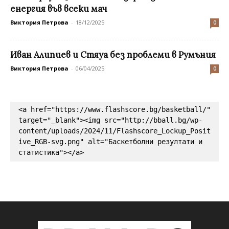
енергия във всеки мач
Виктория Петрова
-
18/12/2025
0
Иван Алипиев и Стяуа без проблеми в Румъния
Виктория Петрова
-
06/04/2025
0
<a href="https://www.flashscore.bg/basketball/" 
target="_blank"><img src="http://bball.bg/wp-
content/uploads/2024/11/Flashscore_Lockup_Posit
ive_RGB-svg.png" alt="Баскетболни резултати и 
статистика"></a>