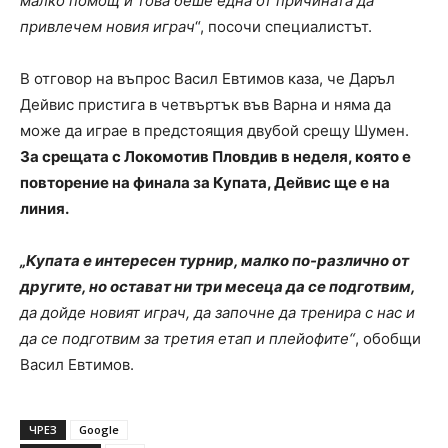
малко помощ и това беше една от причината да
привлечем новия играч
“, посочи специалистът.
В отговор на въпрос Васил Евтимов каза, че Даръл
Дейвис пристига в четвъртък във Варна и няма да
може да играе в предстоящия двубой срещу Шумен.
За срещата с Локомотив Пловдив в неделя, която е
повторение на финала за Купата, Дейвис ще е на
линия.
„Купата е интересен турнир, малко по-различно от
другите, но остават ни три месеца да се подготвим,
да дойде новият играч, да започне да тренира с нас и
да се подготвим за третия етап и плейофите“
, обобщи
Васил Евтимов.
ЧРЕЗ
Google