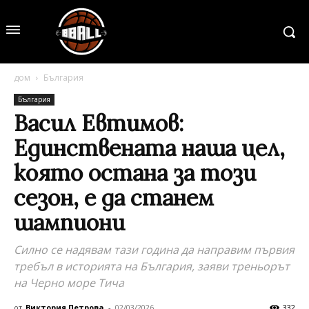
дом
България
България
Васил Евтимов:
Единствената наша цел,
която остана за този
сезон, е да станем
шампиони
Силно се надявам тази година да направим първия
требъл в историята на България, заяви треньорът
на Черно море Тича
от
Виктория Петрова
-
02/03/2026
332