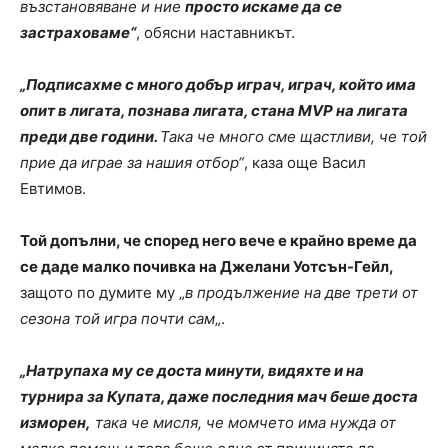
възстановяване и ние
просто искаме да се
застраховаме“
, обясни наставникът.
„Подписахме с много добър играч, играч, който има
опит в лигата, познава лигата, стана MVP на лигата
преди две години.
Така че много сме щастливи, че той
прие да играе за нашия отбор“
, каза още Васил
Евтимов.
Той допълни, че според него вече е крайно време да
се даде малко почивка на Джелани Уотсън-Гейл,
защото по думите му „
в продължение на две трети от
сезона той игра почти сам
„.
„Натрупаха му се доста минути, видяхте и на
турнира за Купата, даже последния мач беше доста
изморен,
така че мисля, че момчето има нужда от