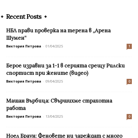
Recent Posts
НБЛ прави проверка на терена в „Арена
Шумен“
Виктория Петрова
-
01/04/2025
1
Берое изравни за 1-1 в серията срещу Рилски
спортист при жените (видео)
Виктория Петрова
-
09/04/2025
0
Машан Върбица: Свършихме страхотна
работа
Виктория Петрова
-
13/04/2025
0
Ноел Браун: Феновете ни зареждат с много