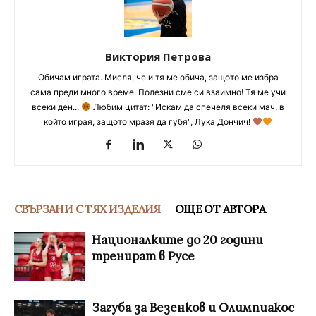
Виктория Петрова
Обичам играта. Мисля, че и тя ме обича, защото ме избра
сама преди много време. Полезни сме си взаимно! Тя ме учи
всеки ден...
Любим цитат: "Искам да спечеля всеки мач, в
който играя, защото мразя да губя", Лука Дончич!
СВЪРЗАНИ С ТЯХ ИЗДЕЛИЯ
ОЩЕ ОТ АВТОРА
Националките до 20 години
тренират в Русе
Загуба за Везенков и Олимпиакос