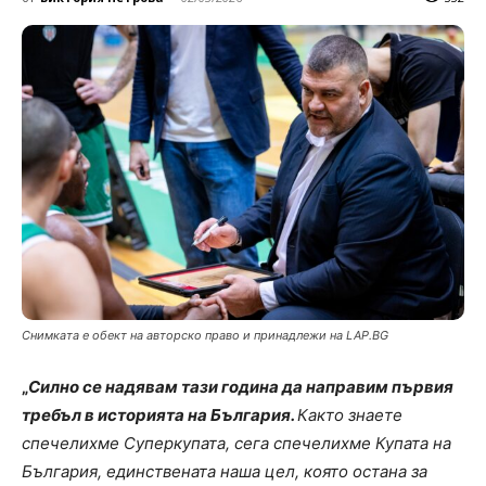
Снимката е обект на авторско право и принадлежи на LAP.BG
„
Силно се надявам тази година да направим първия
требъл в историята на България.
Както знаете
спечелихме Суперкупата, сега спечелихме Купата на
България, единствената наша цел, която остана за