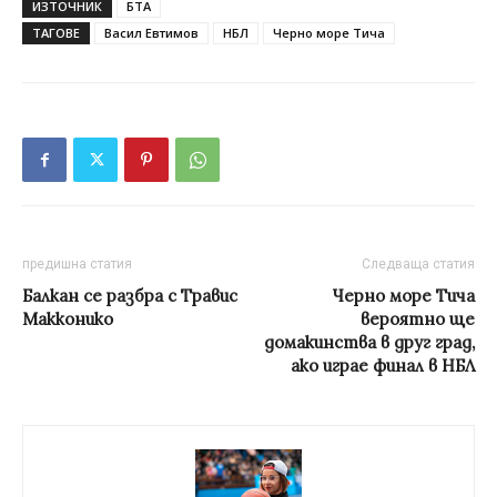
ИЗТОЧНИК
БТА
ТАГОВЕ
Васил Евтимов
НБЛ
Черно море Тича
предишна статия
Следваща статия
Балкан се разбра с Травис
Черно море Тича
Макконико
вероятно ще
домакинства в друг град,
ако играе финал в НБЛ