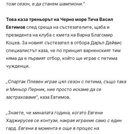
този сезон, е да станем шампиони.
“
Това каза треньорът на Черно море Тича Васил
Евтимов
след среща на състезателите, щаба и
президента на клуба с кмета на Варна Благомир
Коцев. За новият състезател в отбора Даръл Дейвис
специалистът каза, че по принцип варненският тим
няма да е първият отбор, който ще играе с пeтима
чужденци.
„Спартак Плевен играе цял сезон с петима, също така
и Миньор Перник, ние просто искаме да се
застраховаме
“, каза Евтимов.
„Знаете, че миналата година, когато Евгени
Хаджирусев се контузи, накрая играхме само с един
гард. Евгени в момента е още в процес на