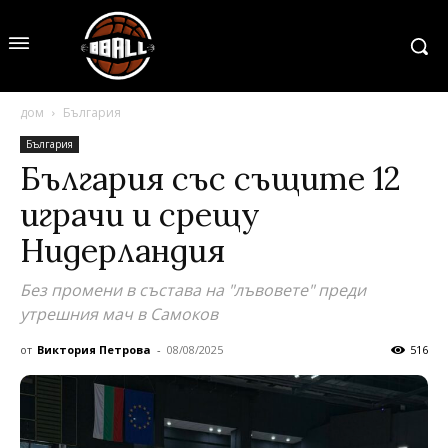
дом
България
България
България със същите 12
играчи и срещу
Нидерландия
Без промени в състава на "лъвовете" преди
утрешния мач в Самоков
от
Виктория Петрова
-
08/08/2025
516