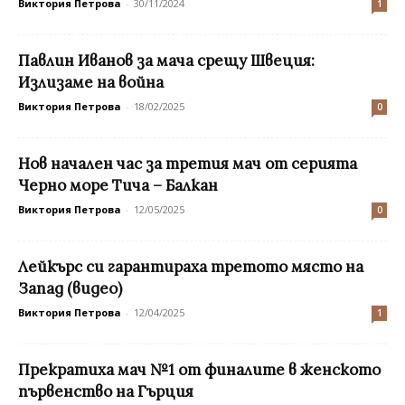
Виктория Петрова
-
30/11/2024
1
Павлин Иванов за мача срещу Швеция:
Излизаме на война
Виктория Петрова
-
18/02/2025
0
Нов начален час за третия мач от серията
Черно море Тича – Балкан
Виктория Петрова
-
12/05/2025
0
Лейкърс си гарантираха третото място на
Запад (видео)
Виктория Петрова
-
12/04/2025
1
Прекратиха мач №1 от финалите в женското
първенство на Гърция