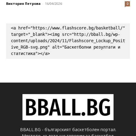
Виктория Петрова
-
16/04/2026
0
<a href="https://www.flashscore.bg/basketball/" 
target="_blank"><img src="http://bball.bg/wp-
content/uploads/2024/11/Flashscore_Lockup_Posit
ive_RGB-svg.png" alt="Баскетболни резултати и 
статистика"></a>
BBALL.BG - българският баскетболен портал.
Мястото, където ще говорим за баскетбол.