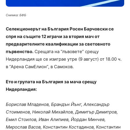
Снимка: БФБ
Селекционерът на България Росен Барчовски се
спря на същите 12 играчи за втория мач от
предварителните квалификации за световното
първенство.
Срещата на “лъвовете” срещу
Нидерландия ще се изиграе утре (9 август) от 18.00 ч.
в “Арена СамЕлион”, в Самоков.
Ето и групата на България за мача срещу
Нидерландия:
Борислав Младенов, Брандън Йънг, Александър
Стоименов, Николай Михайлов, Димитър Димитров,
Емил Стоилов, Иван Алипиев, Йордан Минчев,
Мирослав Васов, Константин Костадинов, Константин