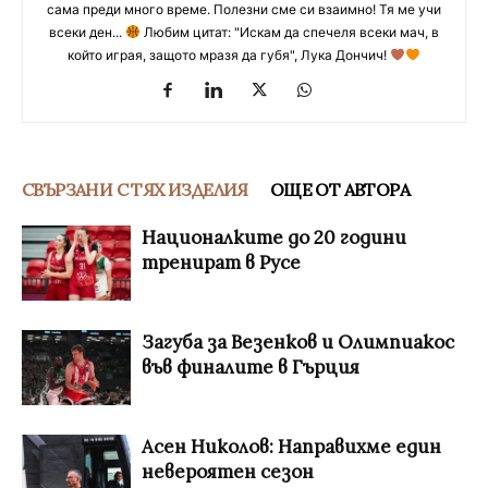
сама преди много време. Полезни сме си взаимно! Тя ме учи
всеки ден...
Любим цитат: "Искам да спечеля всеки мач, в
който играя, защото мразя да губя", Лука Дончич!
СВЪРЗАНИ С ТЯХ ИЗДЕЛИЯ
ОЩЕ ОТ АВТОРА
Националките до 20 години
тренират в Русе
Загуба за Везенков и Олимпиакос
във финалите в Гърция
Асен Николов: Направихме един
невероятен сезон