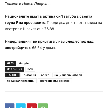
Тошков и Илиян Пищиков
;
Националите имат в актива си 1 загуба в своята
група F на пресявките.
Преди два дни те отстъпиха на
Австрия в Швехат със 76:88.
Нидерландия пък пристига у нас след успех над
австрийците
с 65:64 у дома.
ЧРЕЗ
Google
ИЗТОЧНИК
БФБ
ТАГОВЕ
България
мъже
национални отбори
предквалификации
световно първенство