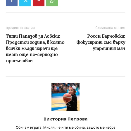
предишна статия
Следваща статия
Тити Папазов за Левски:
Росен Барчовски:
Предстои година, в която
Фокусирани сме върху
всички млади играчи ще
утрешния мач
имат още по-сериозно
присъствие
Виктория Петрова
Обичам играта. Мисля, че и тя ме обича, защото ме избра