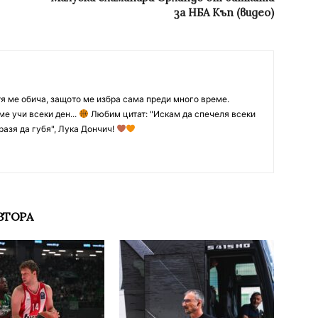
за НБА Къп (видео)
тя ме обича, защото ме избра сама преди много време.
ме учи всеки ден...
Любим цитат: "Искам да спечеля всеки
разя да губя", Лука Дончич!
ВТОРА