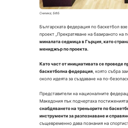
Снимка; БФБ
Българската федерация по баскетбол взе
проект „Прекратяване на базираното на п
миналата седмица в Гърция, като страна
мениджър по проекта.
Като част от инициативата се проведе 
баскетболна федерация
, която събра з
около идеята за създаване на по-безопа
Представители на националните федерац
Македония пък подчертаха постиженията
снабдяването на треньорите по баскетбо
инструменти за разпознаване и справяне
същевременно дава познания на спортист