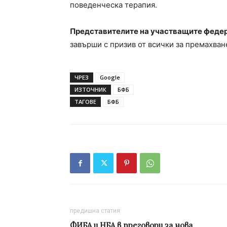
поведенческа терапия.
Представителите на участващите федер
завърши с призив от всички за премахван
ЧРЕЗ
Google
ИЗТОЧНИК
БФБ
ТАГОВЕ
БФБ
предишна статия
ФИБА и НБА в преговори за нова