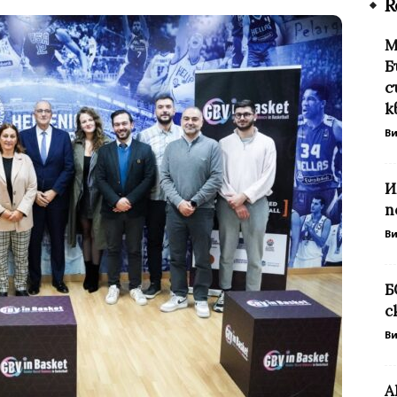
R
М
Б
с
к
В
И
п
В
Б
с
В
А