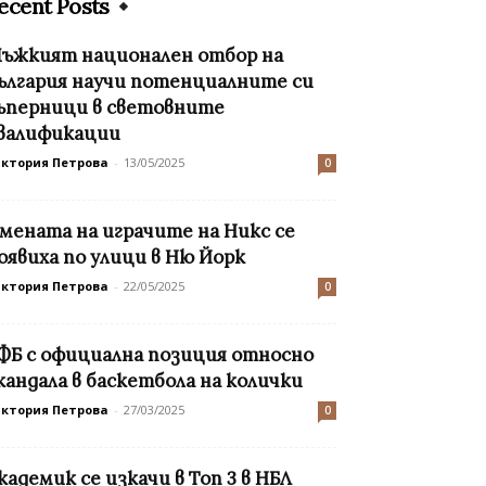
ecent Posts
ъжкият национален отбор на
ългария научи потенциалните си
ъперници в световните
валификации
иктория Петрова
-
13/05/2025
0
мената на играчите на Никс се
оявиха по улици в Ню Йорк
иктория Петрова
-
22/05/2025
0
ФБ с официална позиция относно
кандала в баскетбола на колички
иктория Петрова
-
27/03/2025
0
кадемик се изкачи в Топ 3 в НБЛ