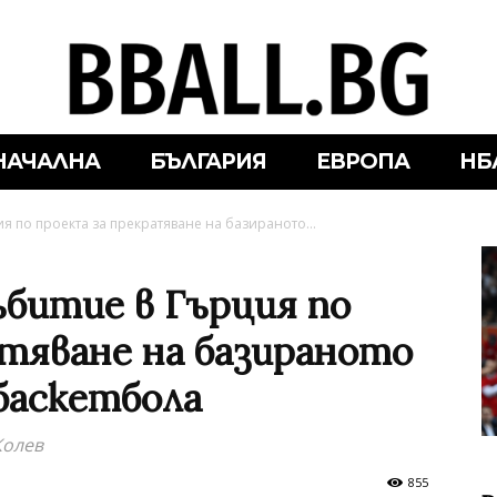
НАЧАЛНА
БЪЛГАРИЯ
ЕВРОПА
НБ
я по проекта за прекратяване на базираното...
ъбитие в Гърция по
атяване на базираното
 баскетбола
Колев
855