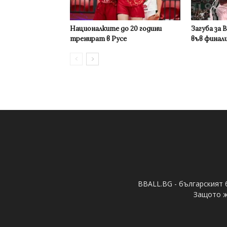
Националките до 20 години
Загуба за 
тренират в Русе
във финал
BBALL.BG - българският 
Защото ж