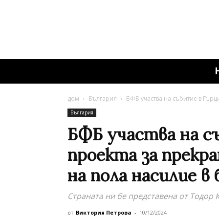
дом
България
БФБ участва на събитие в Гърци
България
БФБ участва на с
проекта за прекр
на пола насилие в
Страната ни бе представена от Тодор 
от
Виктория Петрова
-
10/12/2024