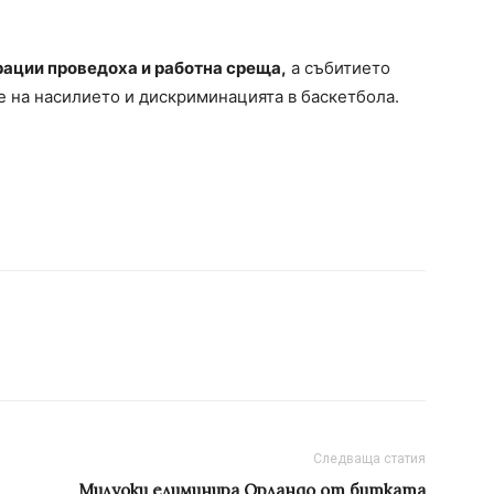
ации проведоха и работна среща,
а събитието
е на насилието и дискриминацията в баскетбола.
Следваща статия
Милуоки елиминира Орландо от битката