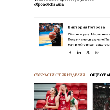
европейска лига
Виктория Петрова
Обичам играта. Мисля, че и 
Полезни сме си взаимно! Тя 
мач, в който играя, защото м
СВЪРЗАНИ С ТЯХ ИЗДЕЛИЯ
ОЩЕ ОТ А