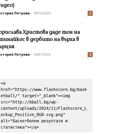
видео)
иктория Петрова
-
08/12/2024
3
орислава Христова даде тон на
тинайкос в дербито на върха в
ърция
иктория Петрова
-
04/01/2026
0
<a 
href="https://www.flashscore.bg/bask
etball/" target="_blank"><img 
src="http://bball.bg/wp-
content/uploads/2024/11/Flashscore_L
ockup_Positive_RGB-svg.png" 
alt="Баскетболни резултати и 
статистика"></a>