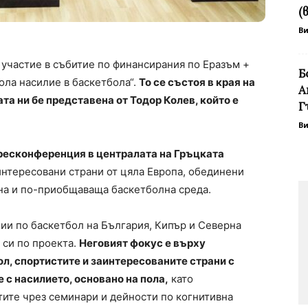
(
В
 участие в събитие по финансирания по Еразъм +
Б
ола насилие в баскетбола“.
То се състоя в края на
А
та ни бе представена от Тодор Колев, който е
Г
В
пресконференция в централата на Гръцката
аинтересовани страни от цяла Европа, обединени
сна и по-приобщаваща баскетболна среда.
ии по баскетбол на България, Кипър и Северна
 си по проекта.
Неговият фокус е върху
л, спортистите и заинтересованите страни с
 с насилието, основано на пола,
като
ите чрез семинари и дейности по когнитивна