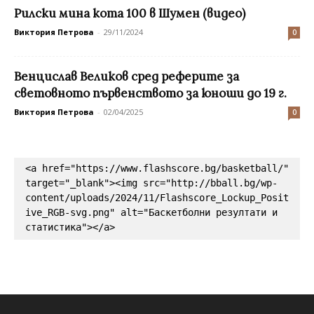
Рилски мина кота 100 в Шумен (видео)
Виктория Петрова
-
29/11/2024
0
Венцислав Великов сред реферите за
световното първенството за юноши до 19 г.
Виктория Петрова
-
02/04/2025
0
<a href="https://www.flashscore.bg/basketball/" 
target="_blank"><img src="http://bball.bg/wp-
content/uploads/2024/11/Flashscore_Lockup_Posit
ive_RGB-svg.png" alt="Баскетболни резултати и 
статистика"></a>