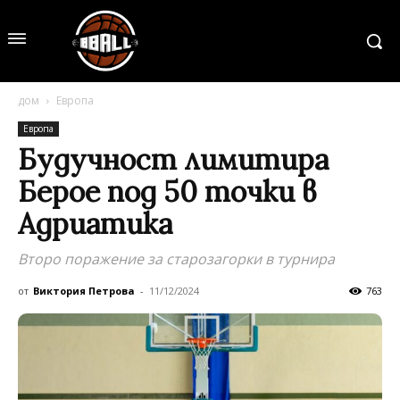
дом
Европа
Европа
Будучност лимитира
Берое под 50 точки в
Адриатика
Второ поражение за старозагорки в турнира
от
Виктория Петрова
-
11/12/2024
763