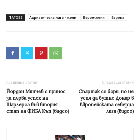
ТАГОВЕ
Адриатическа лига - жени
Берое-жени
Европа
предишна статия
Следваща статия
Йордан Минчев с принос
Спартак се бори, но не
за първи успех на
успя да бутне Донар в
Шарлероа във втория
Европейската северна
етап на ФИБА Къп (видео)
лига (видео)