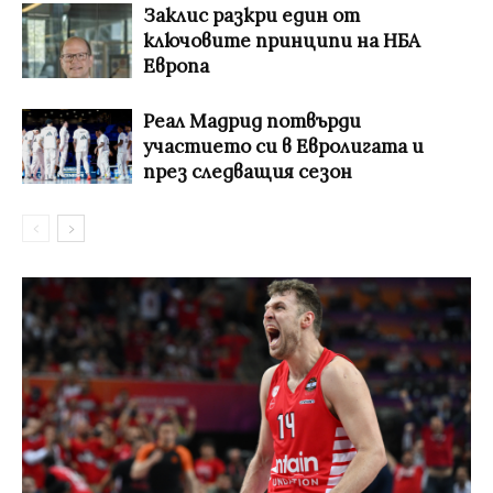
Заклис разкри един от
ключовите принципи на НБА
Европа
Реал Мадрид потвърди
участието си в Евролигата и
през следващия сезон