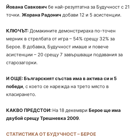
Йована Савкович
бе най-резултатна за Будучност с 21
точки.
Жорана Радонич
добави 12 и 5 асистенции.
КЛЮЧЪТ:
Домакините демонстрираха по-точен
мерник в стрелбата от игра – 54% срещу 32% за
Берое. В добавка, Будучност имаше и повече
асистенции – 20 срещу 7 завършващи подавания за
старозагорки.
И ОЩЕ: Българският състав има в актива си и 5
победи
, с което се нарежда на трето място в
класирането.
КАКВО ПРЕДСТОИ:
На 18 декември
Берое ще има
двубой срещу Трешневка 2009
.
СТАТИСТИКА ОТ БУДУЧНОСТ – БЕРОЕ