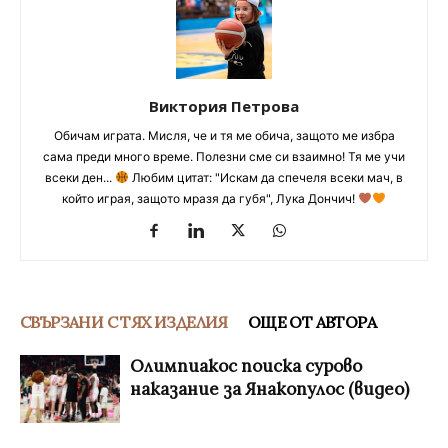
Виктория Петрова
Обичам играта. Мисля, че и тя ме обича, защото ме избра
сама преди много време. Полезни сме си взаимно! Тя ме учи
всеки ден...
Любим цитат: "Искам да спечеля всеки мач, в
който играя, защото мразя да губя", Лука Дончич!
СВЪРЗАНИ С ТЯХ ИЗДЕЛИЯ
ОЩЕ ОТ АВТОРА
Олимпиакос поиска сурово
наказание за Янакопулос (видео)