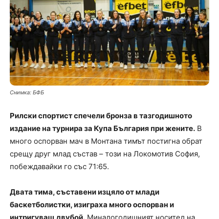
Снимка: БФБ
Рилски спортист спечели бронза в тазгодишното
издание на турнира за Купа България при жените.
В
много оспорван мач в Монтана тимът постигна обрат
срещу друг млад състав – този на Локомотив София,
побеждавайки го със 71:65.
Двата тима, съставени изцяло от млади
баскетболистки, изиграха много оспорван и
интригуващ двубой.
Миналогодишният носител на