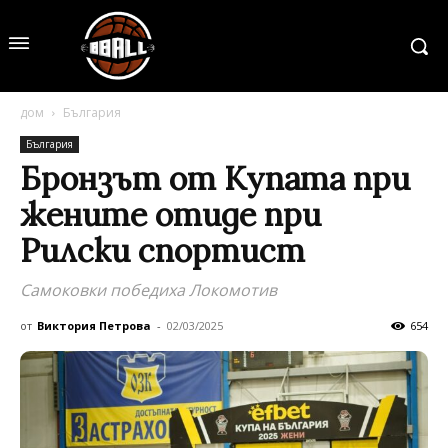
дом
България
България
Бронзът от Купата при
жените отиде при
Рилски спортист
Самоковки победиха Локомотив
от
Виктория Петрова
-
02/03/2025
654