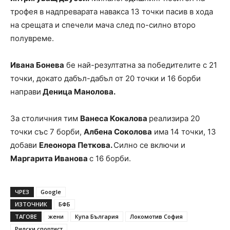
трофея в надпреварата навакса 13 точки пасив в хода
на срещата и спечели мача след по-силно второ
полувреме.
Ивана Бонева
бе най-резултатна за победителите с 21
точки, докато дабъл-дабъл от 20 точки и 16 борби
направи
Деница Манолова.
За столичния тим
Ванеса Кокалова
реализира 20
точки със 7 борби,
Албена Соколова
има 14 точки, 13
добави
Елеонора Петкова.
Силно се включи и
Маргарита Иванова
с 16 борби.
ЧРЕЗ
Google
ИЗТОЧНИК
БФБ
ТАГОВЕ
жени
Купа България
Локомотив София
Рилски спортист