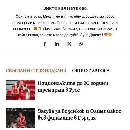
Виктория Петрова
Обичам играта. Мисля, че и тя ме обича, защото ме избра
сама преди много време. Полезни сме си взаимно! Тя ме учи
всеки ден...
Любим цитат: "Искам да спечеля всеки мач, в
който играя, защото мразя да губя", Лука Дончич!
СВЪРЗАНИ С ТЯХ ИЗДЕЛИЯ
ОЩЕ ОТ АВТОРА
Националките до 20 години
тренират в Русе
Загуба за Везенков и Олимпиакос
във финалите в Гърция