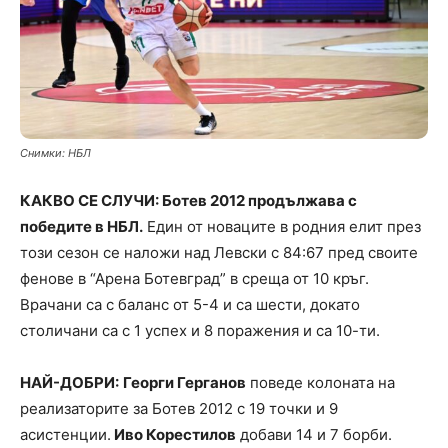
Снимки: НБЛ
КАКВО СЕ СЛУЧИ: Ботев 2012 продължава с
победите в НБЛ.
Един от новаците в родния елит през
този сезон се наложи над Левски с 84:67 пред своите
фенове в “Арена Ботевград” в среща от 10 кръг.
Врачани са с баланс от 5-4 и са шести, докато
столичани са с 1 успех и 8 поражения и са 10-ти.
НАЙ-ДОБРИ:
Георги Герганов
поведе колоната на
реализаторите за Ботев 2012 с 19 точки и 9
асистенции.
Иво Корестилов
добави 14 и 7 борби.