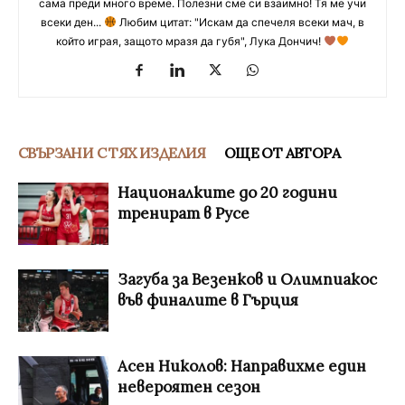
сама преди много време. Полезни сме си взаимно! Тя ме учи
всеки ден...
Любим цитат: "Искам да спечеля всеки мач, в
който играя, защото мразя да губя", Лука Дончич!
СВЪРЗАНИ С ТЯХ ИЗДЕЛИЯ
ОЩЕ ОТ АВТОРА
Националките до 20 години
тренират в Русе
Загуба за Везенков и Олимпиакос
във финалите в Гърция
Асен Николов: Направихме един
невероятен сезон