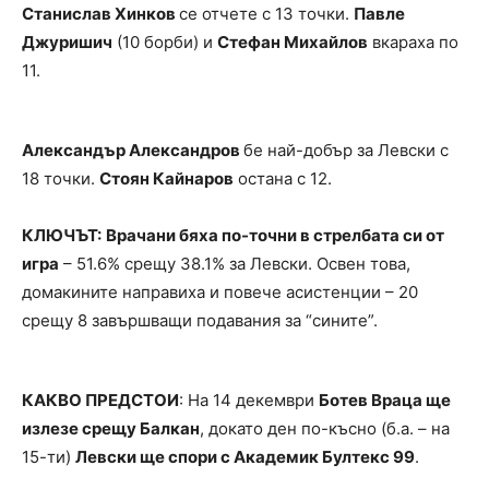
Станислав Хинков
се отчете с 13 точки.
Павле
Джуришич
(10 борби) и
Стефан Михайлов
вкараха по
11.
Александър Александров
бе най-добър за Левски с
18 точки.
Стоян Кайнаров
остана с 12.
КЛЮЧЪТ:
Врачани бяха по-точни в стрелбата си от
игра
– 51.6% срещу 38.1% за Левски. Освен това,
домакините направиха и повече асистенции – 20
срещу 8 завършващи подавания за “сините”.
КАКВО ПРЕДСТОИ
: На 14 декември
Ботев Враца ще
излезе срещу Балкан
, докато ден по-късно (б.а. – на
15-ти)
Левски ще спори с Академик Бултекс 99
.