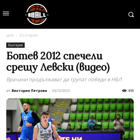
дом
България
България
Ботев 2012 спечели
срещу Левски (видео)
Врачани продължават да трупат победи в НБЛ
от
Виктория Петрова
-
06/12/2025
459