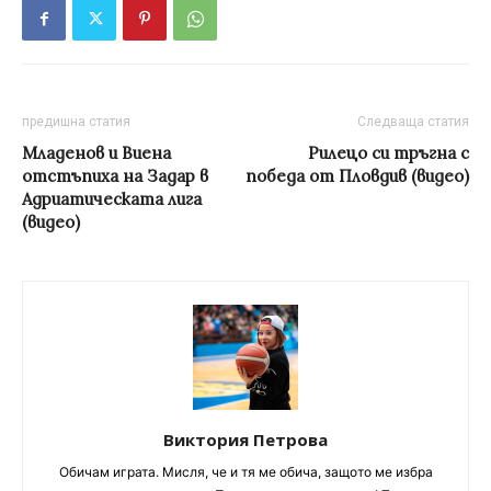
предишна статия
Следваща статия
Младенов и Виена
Рилецо си тръгна с
отстъпиха на Задар в
победа от Пловдив (видео)
Адриатическата лига
(видео)
Виктория Петрова
Обичам играта. Мисля, че и тя ме обича, защото ме избра