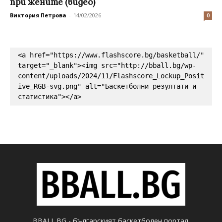
при жените (видео)
Виктория Петрова
-
14/02/2026
0
<a href="https://www.flashscore.bg/basketball/" 
target="_blank"><img src="http://bball.bg/wp-
content/uploads/2024/11/Flashscore_Lockup_Posit
ive_RGB-svg.png" alt="Баскетболни резултати и 
статистика"></a>
BBALL.BG - българският баскетболен портал.