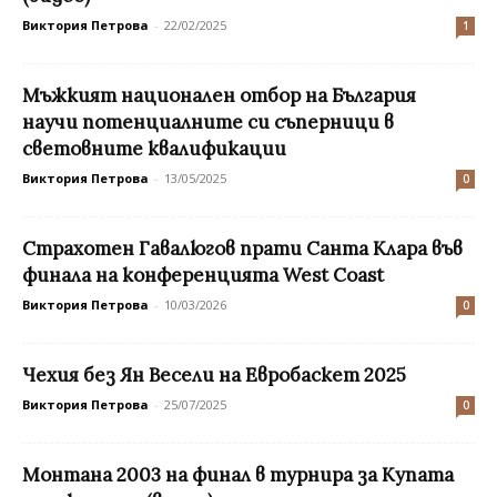
Виктория Петрова
-
22/02/2025
1
Мъжкият национален отбор на България
научи потенциалните си съперници в
световните квалификации
Виктория Петрова
-
13/05/2025
0
Страхотен Гавалюгов прати Санта Клара във
финала на конференцията West Coast
Виктория Петрова
-
10/03/2026
0
Чехия без Ян Весели на Евробаскет 2025
Виктория Петрова
-
25/07/2025
0
Монтана 2003 на финал в турнира за Купата