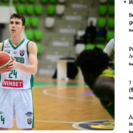
R
В
д
В
Р
Л
В
7
(
В
Д
н
В