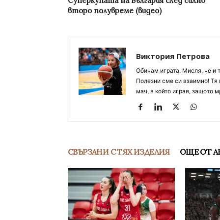
Суперкупата на България след силно
второ полувреме (видео)
Виктория Петрова
Обичам играта. Мисля, че и 
Полезни сме си взаимно! Тя 
мач, в който играя, защото м
СВЪРЗАНИ С ТЯХ ИЗДЕЛИЯ
ОЩЕ ОТ А