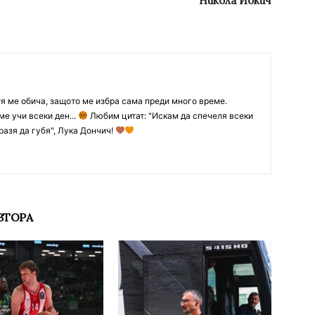
Никола Йокич
тя ме обича, защото ме избра сама преди много време.
ме учи всеки ден...
Любим цитат: "Искам да спечеля всеки
разя да губя", Лука Дончич!
ВТОРА