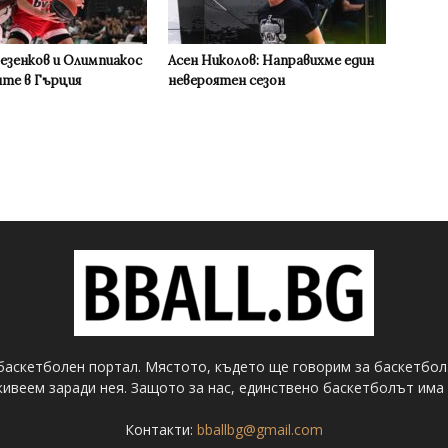
Везенков и Олимпиакос
Асен Николов: Направихме един
ите в Гърция
невероятен сезон
баскетболен портал. Мястото, където ще говорим за баскетбол
ивеем заради нея. Защото за нас, единствено баскетболът има 
Контакти:
bballbg@gmail.com