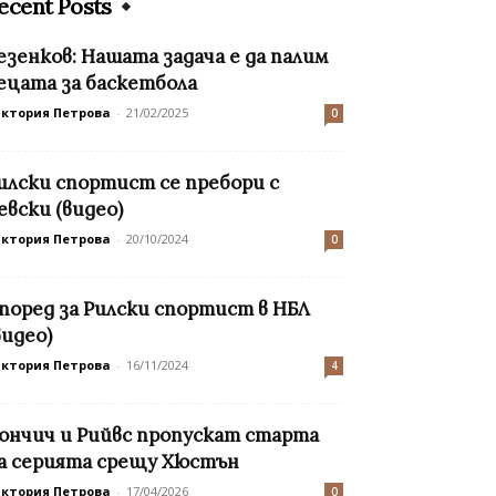
ecent Posts
езенков: Нашата задача е да палим
ецата за баскетбола
иктория Петрова
-
21/02/2025
0
илски спортист се пребори с
евски (видео)
иктория Петрова
-
20/10/2024
0
 поред за Рилски спортист в НБЛ
видео)
иктория Петрова
-
16/11/2024
4
ончич и Рийвс пропускат старта
а серията срещу Хюстън
иктория Петрова
-
17/04/2026
0