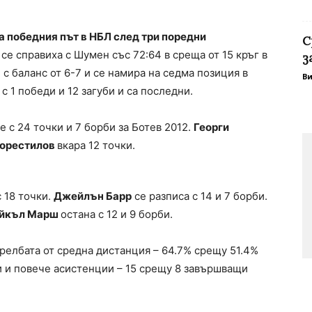
а победния път в НБЛ след три поредни
С
се справиха с Шумен със 72:64 в среща от 15 кръг в
з
с баланс от 6-7 и се намира на седма позиция в
В
с 1 победи и 12 загуби и са последни.
е с 24 точки и 7 борби за Ботев 2012.
Георги
Корестилов
вкара 12 точки.
 18 точки.
Джейлън Барр
се разписа с 14 и 7 борби.
йкъл Марш
остана с 12 и 9 борби.
релбата от средна дистанция – 64.7% срещу 51.4%
и и повече асистенции – 15 срещу 8 завършващи