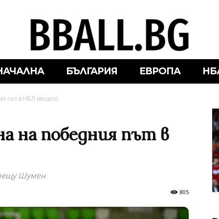
НАЧАЛНА
БЪЛГАРИЯ
ЕВРОПА
НБ
я път в НБЛ (видео)
на на победния път в
срещу Шумен
805