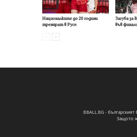
Националките до 20 години
Загуба за 
тренират в Русе
във финал
BBALL.BG - българският 
Защото ж