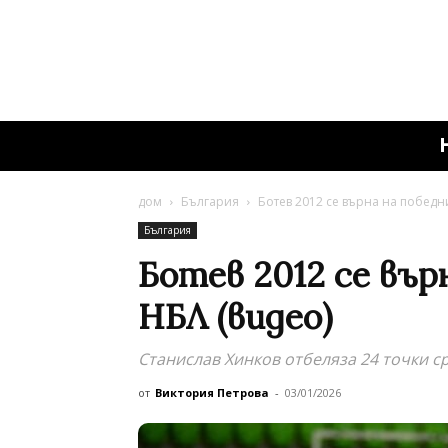
дом
България
Ботев 2012 се върна на победни
България
Ботев 2012 се вър
НБЛ (видео)
Станислав Хинков отбеляза 24 точки 
от
Виктория Петрова
-
03/01/2026