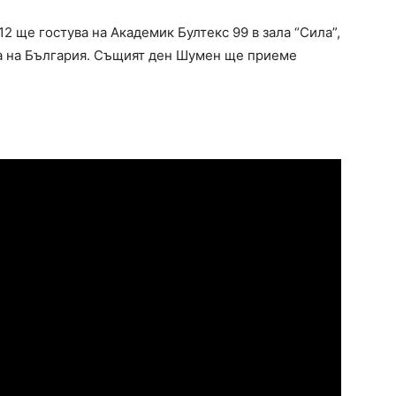
2 ще гостува на Академик Бултекс 99 в зала “Сила”,
та на България. Същият ден Шумен ще приеме