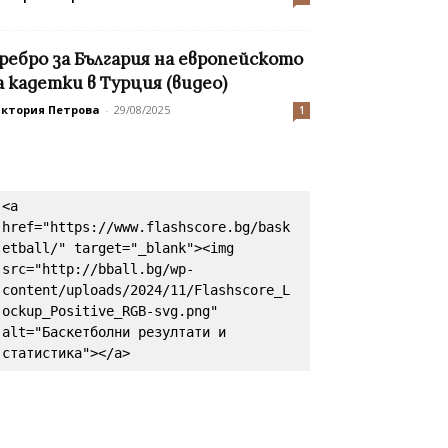
ребро за България на европейското
а кадетки в Турция (видео)
иктория Петрова
-
29/08/2025
1
<a 
href="https://www.flashscore.bg/bask
etball/" target="_blank"><img 
src="http://bball.bg/wp-
content/uploads/2024/11/Flashscore_L
ockup_Positive_RGB-svg.png" 
alt="Баскетболни резултати и 
статистика"></a>