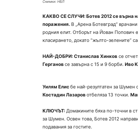
Снимки: НБЛ
КАКВО СЕ СЛУЧИ: Ботев 2012 се върна н
поражения.
В „Арена Ботевград“ врачани 
родния елит. Отборът на Йован Попович е 
класирането, докато “жълто-зелените” са 
НАЙ-ДОБРИ: Станислав Хинков
се отчет
Герганов
се завърна с 15 и 9 борби.
Иво 
Уилям Елис
бе най-резултатен за Шумен с
Костадин Лазаров
отбеляза 13 точки.
Ма
КЛЮЧЪТ:
Домакините бяха по-точни в ст
за Шумен. Освен това, Ботев 2012 направ
подавания за гостите.