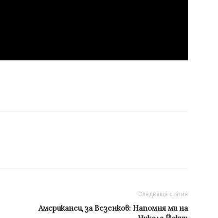
Следваща статия
Американец за Везенков: Напомня ми на