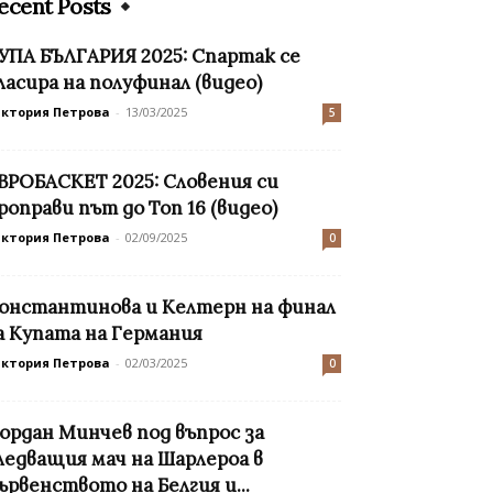
ecent Posts
УПА БЪЛГАРИЯ 2025: Спартак се
ласира на полуфинал (видео)
иктория Петрова
-
13/03/2025
5
ВРОБАСКЕТ 2025: Словения си
роправи път до Топ 16 (видео)
иктория Петрова
-
02/09/2025
0
онстантинова и Келтерн на финал
а Купата на Германия
иктория Петрова
-
02/03/2025
0
ордан Минчев под въпрос за
ледващия мач на Шарлероа в
ървенството на Белгия и...