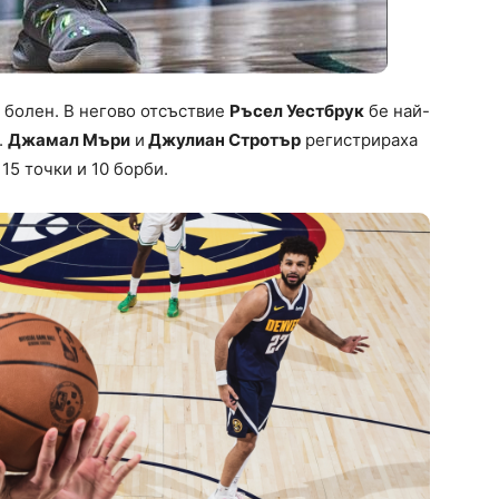
е болен. В негово отсъствие
Ръсел Уестбрук
бе най-
.
Джамал Мъри
и
Джулиан Стротър
регистрираха
15 точки и 10 борби.