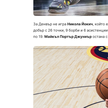
За Денвър не игра
Никола Йокич
, който 
добър с 26 точки, 9 борби и 6 асистенции
по 19.
Майкъл Портър Джуниър
остана с 