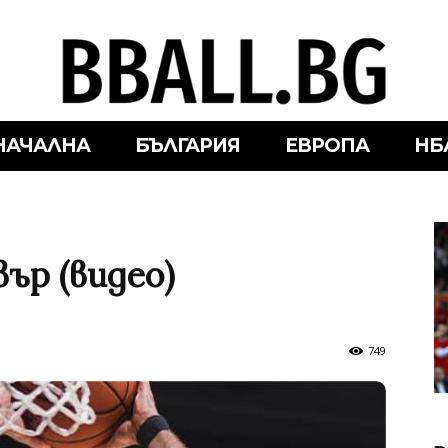
НАЧАЛНА
БЪЛГАРИЯ
ЕВРОПА
НБ
ър (видео)
749