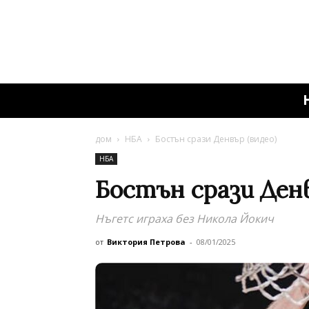
дом
НБА
Бостън срази Денвър (видео)
НБА
Бостън срази Денв
Нъгетс играха без Никола Йокич
от
Виктория Петрова
-
08/01/2025