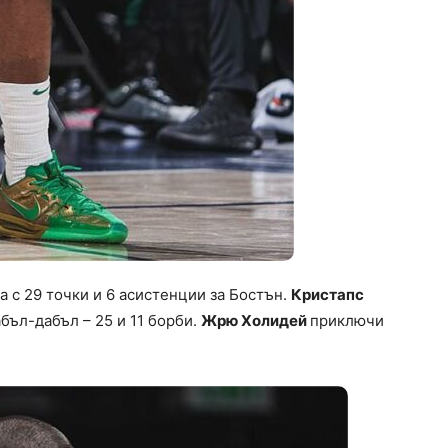
а с 29 точки и 6 асистенции за Бостън.
Кристапс
бъл-дабъл – 25 и 11 борби.
Жрю Холидей
приключи