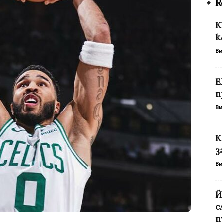
R
К
к
В
Е
п
В
К
з
В
Й
с
п