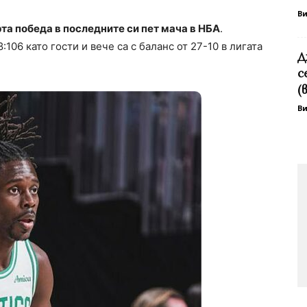
В
а победа в последните си пет мача в НБА
.
106 като гости и вече са с баланс от 27-10 в лигата
Д
с
(
В