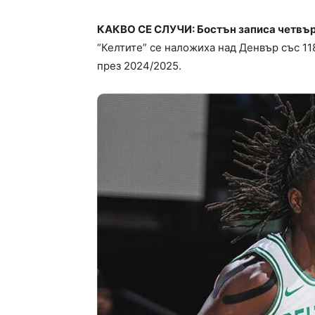
КАКВО СЕ СЛУЧИ: Бостън записа четвърт
“Келтите” се наложиха над Денвър със 118:
през 2024/2025.