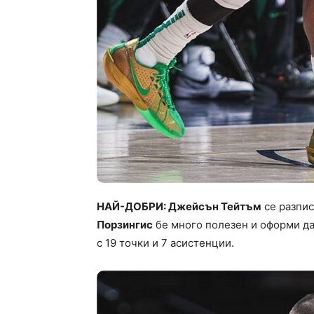
НАЙ-ДОБРИ: Джейсън Тейтъм
се разпис
Порзингис
бе много полезен и оформи да
с 19 точки и 7 асистенции.