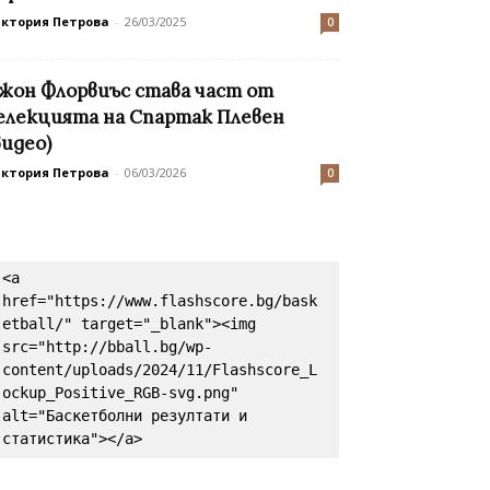
иктория Петрова
-
26/03/2025
0
жон Флорвиъс става част от
елекцията на Спартак Плевен
видео)
иктория Петрова
-
06/03/2026
0
<a 
href="https://www.flashscore.bg/bask
etball/" target="_blank"><img 
src="http://bball.bg/wp-
content/uploads/2024/11/Flashscore_L
ockup_Positive_RGB-svg.png" 
alt="Баскетболни резултати и 
статистика"></a>