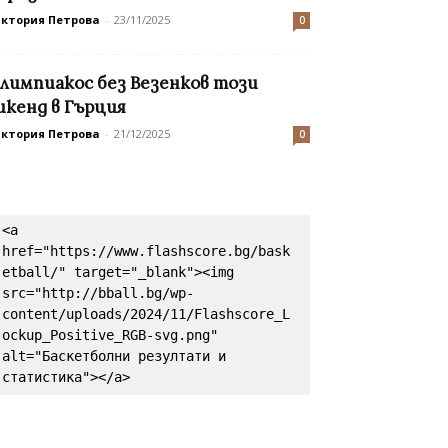
иктория Петрова
-
23/11/2025
0
лимпиакос без Везенков този
икенд в Гърция
иктория Петрова
-
21/12/2025
0
<a 
href="https://www.flashscore.bg/bask
etball/" target="_blank"><img 
src="http://bball.bg/wp-
content/uploads/2024/11/Flashscore_L
ockup_Positive_RGB-svg.png" 
alt="Баскетболни резултати и 
статистика"></a>