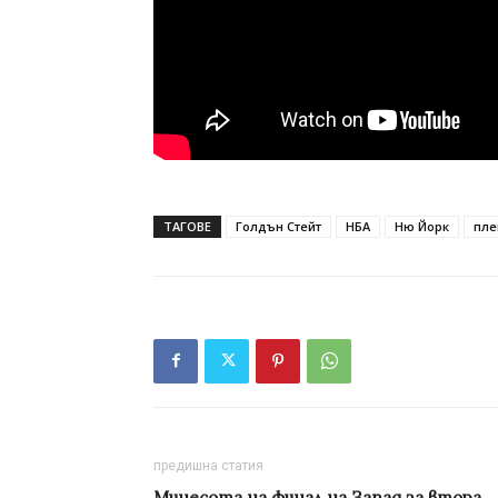
ТАГОВЕ
Голдън Стейт
НБА
Ню Йорк
пле
предишна статия
Минесота на финал на Запад за втора