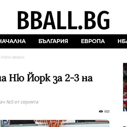
НАЧАЛНА
БЪЛГАРИЯ
ЕВРОПА
НБ
 Изток (видео)
 Ню Йорк за 2-3 на
ач №5 от серията
653