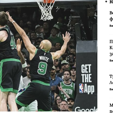
R
В
ф
В
П
К
з
В
Т
Л
В
М
п