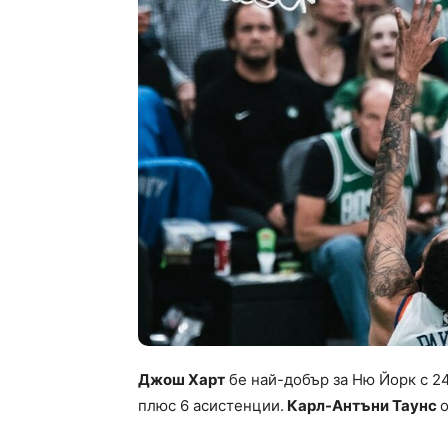
Джош Харт
бе най-добър за Ню Йорк с 24
плюс 6 асистенции.
Карл-Антъни Таунс
о