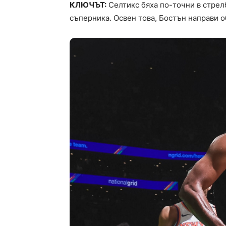
КЛЮЧЪТ:
Селтикс бяха по-точни в стрелб
съперника. Освен това, Бостън направи 