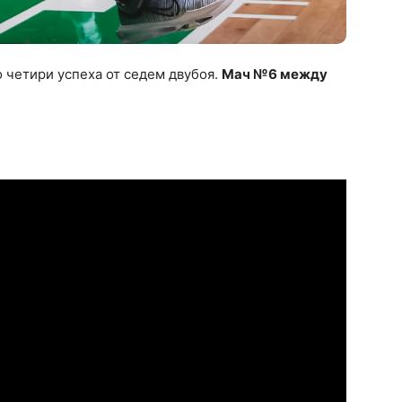
о четири успеха от седем двубоя.
Мач №6 между