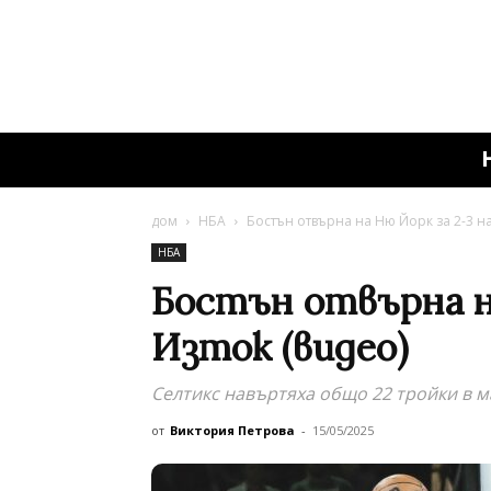
дом
НБА
Бостън отвърна на Ню Йорк за 2-3 на
НБА
Бостън отвърна на
Изток (видео)
Селтикс навъртяха общо 22 тройки в м
от
Виктория Петрова
-
15/05/2025