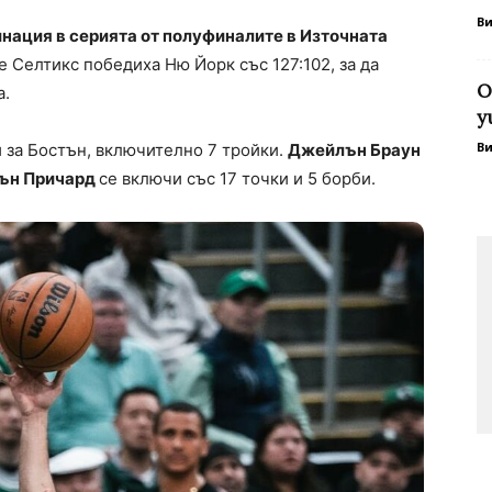
В
нация в серията от полуфиналите в Източната
е Селтикс победиха Ню Йорк със 127:102, за да
О
а.
у
В
 за Бостън, включително 7 тройки.
Джейлън Браун
ън Причард
се включи със 17 точки и 5 борби.