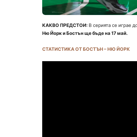
КАКВО ПРЕДСТОИ:
В серията се играе д
Ню Йорк и Бостън ще бъде на 17 май.
СТАТИСТИКА ОТ БОСТЪН – НЮ ЙОРК