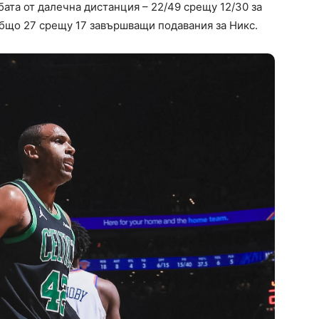
ата от далечна дистанция – 22/49 срещу 12/30 за
общо 27 срещу 17 завършващи подавания за Никс.