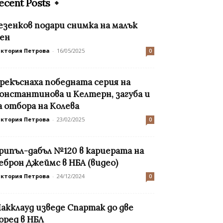
ecent Posts
езенков подари снимка на малък
ен
иктория Петрова
-
16/05/2025
0
рекъснаха победната серия на
онстантинова и Келтерн, загуба и
а отбора на Колева
иктория Петрова
-
23/02/2025
0
рипъл-дабъл №120 в кариерата на
еброн Джеймс в НБА (видео)
иктория Петрова
-
24/12/2024
0
акклауд изведе Спартак до две
оред в НБЛ