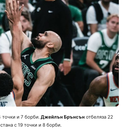
 точки и 7 борби.
Джейлън Брънсън
отбеляза 22
стана с 19 точки и 8 борби.