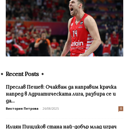
Recent Posts
Преслав Пешев: Очаквам да направим крачка
напред в Адриатическата лига, разбира се и
да...
Виктория Петрова
-
26/08/2025
0
Илиян Пищиков стана най-добър млад играч