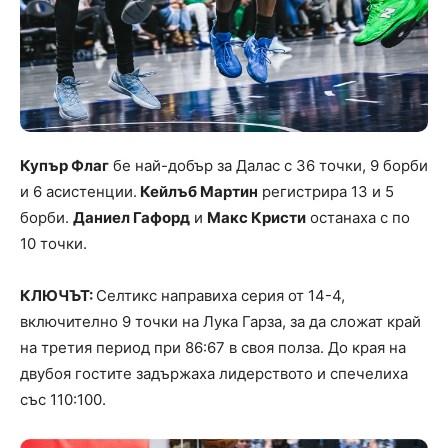
Купър Флаг
бе най-добър за Далас с 36 точки, 9 борби
и 6 асистенции.
Кейлъб Мартин
регистрира 13 и 5
борби.
Даниел Гафорд
и
Макс Кристи
останаха с по
10 точки.
КЛЮЧЪТ:
Селтикс направиха серия от 14-4,
включително 9 точки на Лука Гарза, за да сложат край
на третия период при 86:67 в своя полза. До края на
двубоя гостите задържаха лидерството и спечелиха
със 110:100.