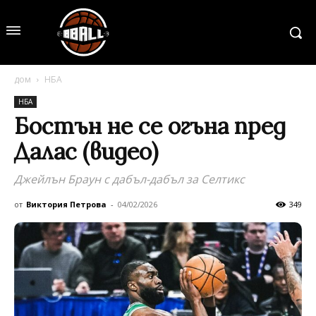
дом
НБА
НБА
Бостън не се огъна пред
Далас (видео)
Джейлън Браун с дабъл-дабъл за Селтикс
от
Виктория Петрова
-
04/02/2026
349