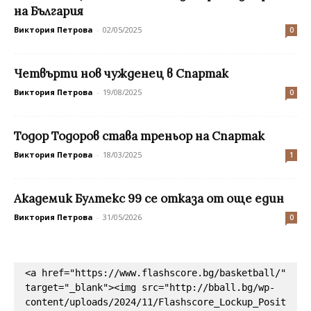
на България
Виктория Петрова
-
02/05/2025
0
Четвърти нов чужденец в Спартак
Виктория Петрова
-
19/08/2025
0
Тодор Тодоров става треньор на Спартак
Виктория Петрова
-
18/03/2025
1
Академик Бултекс 99 се отказа от още един
Виктория Петрова
-
31/05/2026
0
<a href="https://www.flashscore.bg/basketball/" 
target="_blank"><img src="http://bball.bg/wp-
content/uploads/2024/11/Flashscore_Lockup_Posit