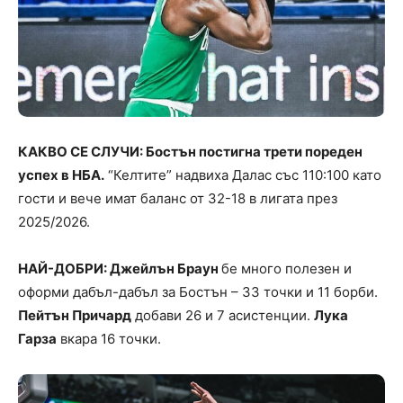
КАКВО СЕ СЛУЧИ: Бостън постигна трети пореден
успех в НБА.
“Келтите” надвиха Далас със 110:100 като
гости и вече имат баланс от 32-18 в лигата през
2025/2026.
НАЙ-ДОБРИ: Джейлън Браун
бе много полезен и
оформи дабъл-дабъл за Бостън – 33 точки и 11 борби.
Пейтън Причард
добави 26 и 7 асистенции.
Лука
Гарза
вкара 16 точки.