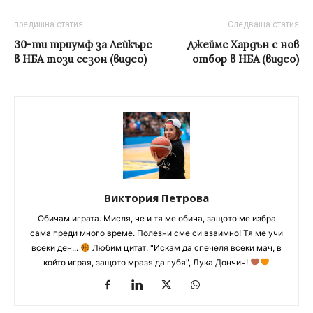
предишна статия
Следваща статия
30-ти триумф за Лейкърс
Джеймс Хардън с нов
в НБА този сезон (видео)
отбор в НБА (видео)
Виктория Петрова
Обичам играта. Мисля, че и тя ме обича, защото ме избра
сама преди много време. Полезни сме си взаимно! Тя ме учи
всеки ден...
Любим цитат: "Искам да спечеля всеки мач, в
който играя, защото мразя да губя", Лука Дончич!