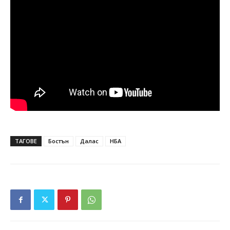
ТАГОВЕ
Бостън
Далас
НБА