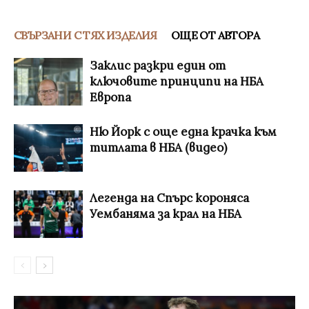
СВЪРЗАНИ С ТЯХ ИЗДЕЛИЯ
ОЩЕ ОТ АВТОРА
Заклис разкри един от
ключовите принципи на НБА
Европа
Ню Йорк с още една крачка към
титлата в НБА (видео)
Легенда на Спърс короняса
Уембаняма за крал на НБА