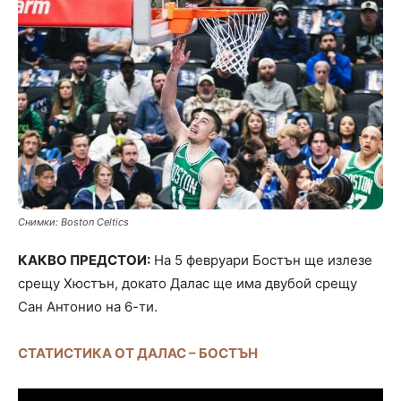
Снимки: Boston Celtics
КАКВО ПРЕДСТОИ:
На 5 февруари Бостън ще излезе
срещу Хюстън, докато Далас ще има двубой срещу
Сан Антонио на 6-ти.
СТАТИСТИКА ОТ ДАЛАС – БОСТЪН