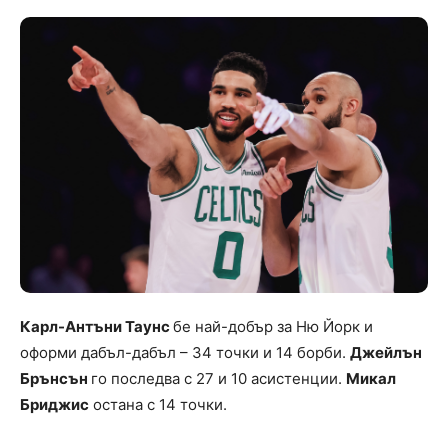
Карл-Антъни Таунс
бе най-добър за Ню Йорк и
оформи дабъл-дабъл – 34 точки и 14 борби.
Джейлън
Брънсън
го последва с 27 и 10 асистенции.
Микал
Бриджис
остана с 14 точки.