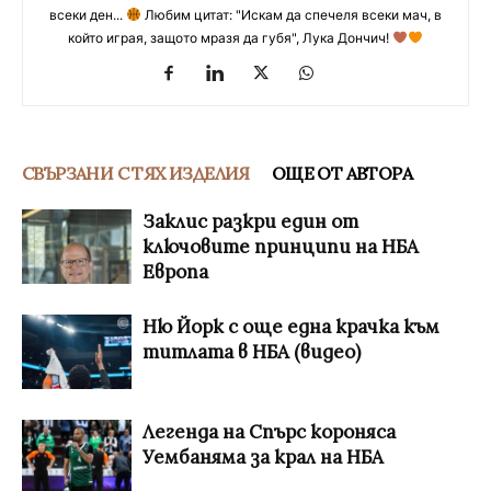
всеки ден...
Любим цитат: "Искам да спечеля всеки мач, в
който играя, защото мразя да губя", Лука Дончич!
СВЪРЗАНИ С ТЯХ ИЗДЕЛИЯ
ОЩЕ ОТ АВТОРА
Заклис разкри един от
ключовите принципи на НБА
Европа
Ню Йорк с още една крачка към
титлата в НБА (видео)
Легенда на Спърс короняса
Уембаняма за крал на НБА