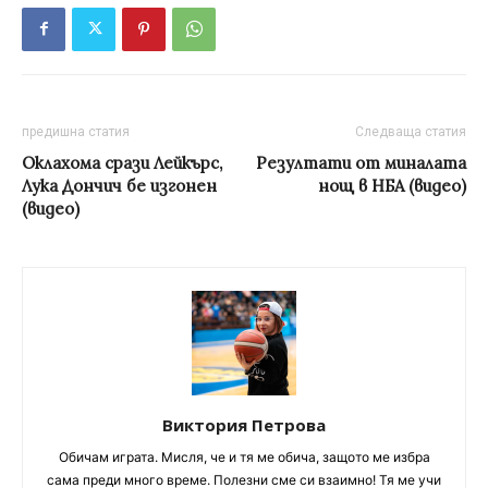
предишна статия
Следваща статия
Оклахома срази Лейкърс,
Резултати от миналата
Лука Дончич бе изгонен
нощ в НБА (видео)
(видео)
Виктория Петрова
Обичам играта. Мисля, че и тя ме обича, защото ме избра
сама преди много време. Полезни сме си взаимно! Тя ме учи