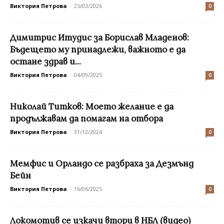
Виктория Петрова
-
25/03/2026
0
Димитрис Итудис за Борислав Младенов:
Бъдещето му принадлежи, важното е да
остане здрав и...
Виктория Петрова
-
04/09/2025
0
Николай Титков: Моето желание е да
продължавам да помагам на отбора
Виктория Петрова
-
31/12/2024
0
Мемфис и Орландо се разбраха за Дезмънд
Бейн
Виктория Петрова
-
16/06/2025
0
Локомотив се изкачи втори в НБЛ (видео)