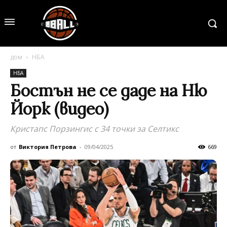
дом
НБА
НБА
Бостън не се даде на Ню
Йорк (видео)
Кристапс Порзингис с 34 точки за Селтикс
от
Виктория Петрова
-
09/04/2025
669