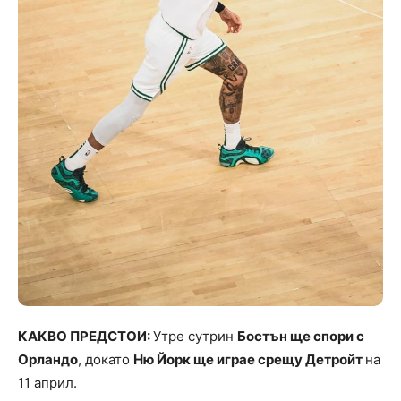
КАКВО ПРЕДСТОИ:
Утре сутрин
Бостън ще спори с
Орландо
, докато
Ню Йорк ще играе срещу Детройт
на
11 април.