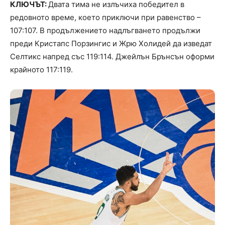
КЛЮЧЪТ:
Двата тима не излъчиха победител в
редовното време, което приключи при равенство –
107:107. В продължението надлъгването продължи
преди Кристапс Порзингис и Жрю Холидей да изведат
Селтикс напред със 119:114. Джейлън Брънсън оформи
крайното 117:119.