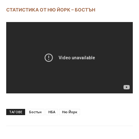
СТАТИСТИКА ОТ НЮ ЙОРК – БОСТЪН
ТАГОВЕ
Бостън
НБА
Ню Йорк