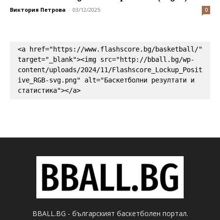
Виктория Петрова
-
03/12/2025
0
<a href="https://www.flashscore.bg/basketball/" 
target="_blank"><img src="http://bball.bg/wp-
content/uploads/2024/11/Flashscore_Lockup_Posit
ive_RGB-svg.png" alt="Баскетболни резултати и 
статистика"></a>
BBALL.BG - българският баскетболен портал.