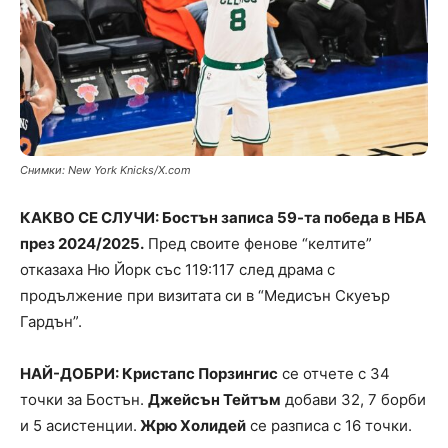
Снимки: New York Knicks/X.com
КАКВО СЕ СЛУЧИ: Бостън записа 59-та победа в НБА
през 2024/2025.
Пред своите фенове “келтите”
отказаха Ню Йорк със 119:117 след драма с
продължение при визитата си в “Медисън Скуеър
Гардън”.
НАЙ-ДОБРИ: Кристапс Порзингис
се отчете с 34
точки за Бостън.
Джейсън Тейтъм
добави 32, 7 борби
и 5 асистенции.
Жрю Холидей
се разписа с 16 точки.