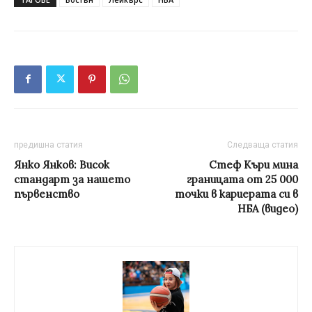
предишна статия
Следваща статия
Янко Янков: Висок
Стеф Къри мина
стандарт за нашето
границата от 25 000
първенство
точки в кариерата си в
НБА (видео)