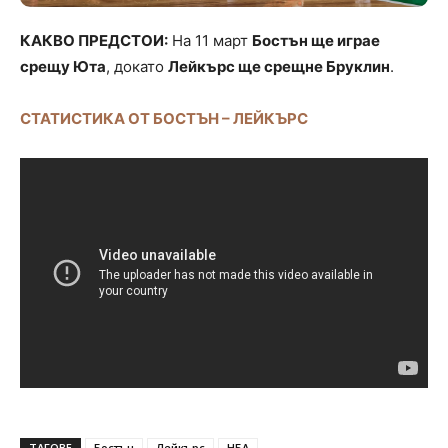
КАКВО ПРЕДСТОИ:
На 11 март
Бостън ще играе
срещу Юта
, докато
Лейкърс ще срещне Бруклин
.
СТАТИСТИКА ОТ БОСТЪН – ЛЕЙКЪРС
ТАГОВЕ
Бостън
Лейкърс
НБА