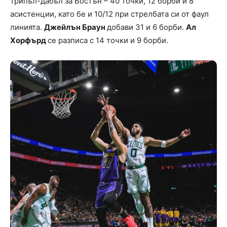
трипъл-дабъл за Бостън – 40 точки, 12 борби и 8
асистенции, като бе и 10/12 при стрелбата си от фаул
линията.
Джейлън Браун
добави 31 и 6 борби.
Ал
Хорфърд
се разписа с 14 точки и 9 борби.