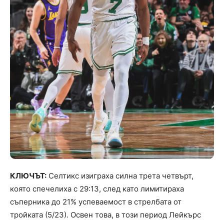
КЛЮЧЪТ:
Селтикс изиграха силна трета четвърт,
която спечелиха с 29:13, след като лимитираха
съперника до 21% успеваемост в стрелбата от
тройката (5/23). Освен това, в този период Лейкърс