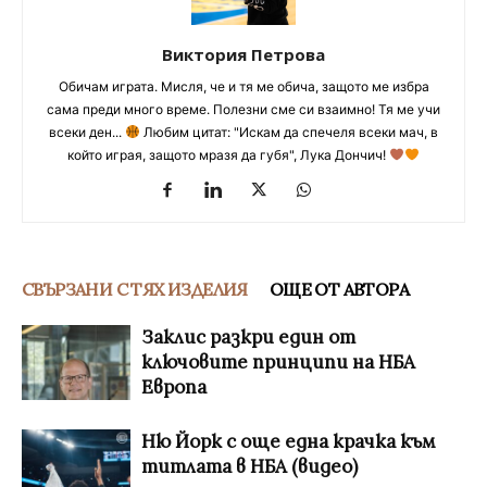
Виктория Петрова
Обичам играта. Мисля, че и тя ме обича, защото ме избра
сама преди много време. Полезни сме си взаимно! Тя ме учи
всеки ден...
Любим цитат: "Искам да спечеля всеки мач, в
който играя, защото мразя да губя", Лука Дончич!
СВЪРЗАНИ С ТЯХ ИЗДЕЛИЯ
ОЩЕ ОТ АВТОРА
Заклис разкри един от
ключовите принципи на НБА
Европа
Ню Йорк с още една крачка към
титлата в НБА (видео)