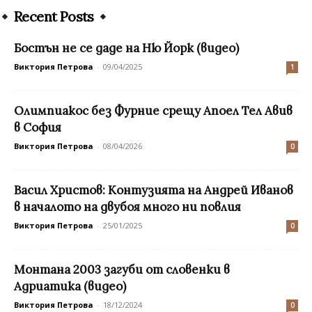
Recent Posts
Бостън не се даде на Ню Йорк (видео)
Виктория Петрова
-
09/04/2025
1
Олимпиакос без Фурние срещу Апоел Тел Авив
в София
Виктория Петрова
-
08/04/2026
0
Васил Христов: Контузията на Андрей Иванов
в началото на двубоя много ни повлия
Виктория Петрова
-
25/01/2025
0
Монтана 2003 загуби от словенки в
Адриатика (видео)
Виктория Петрова
-
18/12/2024
0