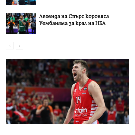
Легенда на Спърс короняса
Уембаняма за крал на НБА