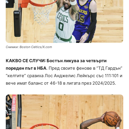
Снимки: Boston Celtics/X.com
КАКВО СЕ СЛУЧИ: Бостън ликува за четвърти
пореден път в НБА
. Пред своите фенове в “ТД Гардън”
“келтите” сразиха Лос Анджелис Лейкърс със 111:101 и
вече имат баланс от 46-18 в лигата през 2024/2025.