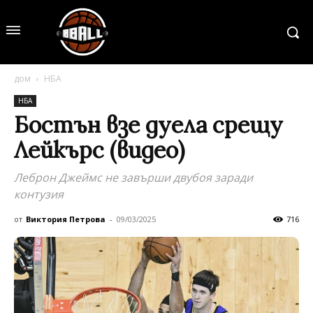
дом
НБА
НБА
Бостън взе дуела срещу
Лейкърс (видео)
Леброн Джеймс не завърши двубоя заради
контузия
от
Виктория Петрова
-
09/03/2025
716