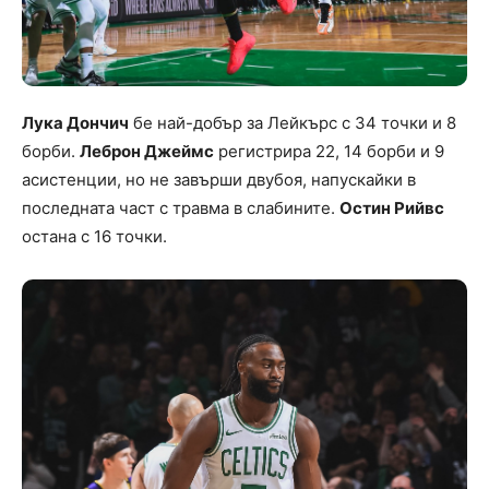
Лука Дончич
бе най-добър за Лейкърс с 34 точки и 8
борби.
Леброн Джеймс
регистрира 22, 14 борби и 9
асистенции, но не завърши двубоя, напускайки в
последната част с травма в слабините.
Остин Рийвс
остана с 16 точки.