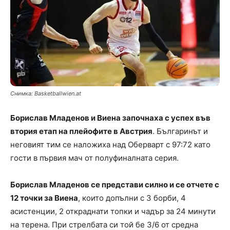
Снимка: Basketballwien.at
Борислав Младенов и Виена започнаха с успех във
втория етап на плейофите в Австрия
. Българинът и
неговият тим се наложиха над Оберварт с 97:72 като
гости в първия мач от полуфиналната серия.
Борислав Младенов се представи силно и се отчете с
12 точки за Виена
, които допълни с 3 борби, 4
асистенции, 2 откраднати топки и чадър за 24 минути
на терена. При стрелбата си той бе 3/6 от средна