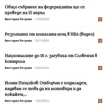
Общо събрание на федерацията ще се
проведе на 15 април
Виктория Петрова
-
11/03/2026
0
Резултати от миналата нощ в НБА (видео)
Виктория Петрова
-
03/11/2024
0
Националите до 18 г. загубиха от Словения в
контрола
Виктория Петрова
-
24/06/2025
0
Илиян Пищиков: Отборът е подмладен,
надявам се това да ни мотивира и да
покажем,...
Виктория Петрова
-
16/07/2025
0