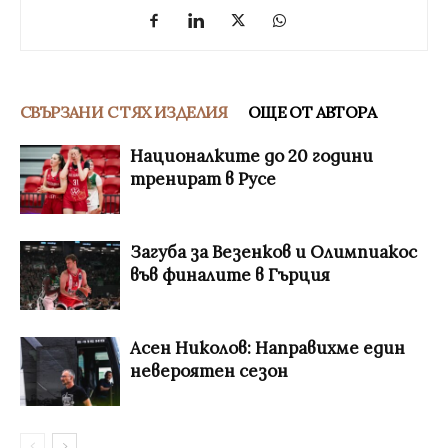
СВЪРЗАНИ С ТЯХ ИЗДЕЛИЯ
ОЩЕ ОТ АВТОРА
Националките до 20 години
тренират в Русе
Загуба за Везенков и Олимпиакос
във финалите в Гърция
Асен Николов: Направихме един
невероятен сезон