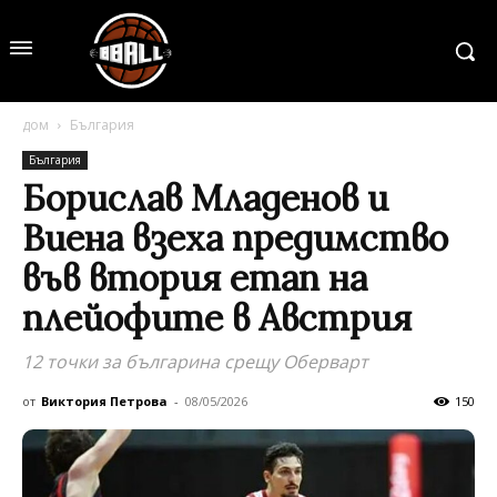
дом
България
България
Борислав Младенов и
Виена взеха предимство
във втория етап на
плейофите в Австрия
12 точки за българина срещу Оберварт
от
Виктория Петрова
-
08/05/2026
150