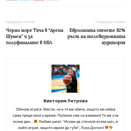
предишна статия
Следваща статия
Черно море Тича в “Арена
Евролигата отчете 82%
Шумен” и за
ръст на телевизионната
полуфиналите в НБЛ
аудитория
Виктория Петрова
Обичам играта. Мисля, че и тя ме обича, защото ме избра
сама преди много време. Полезни сме си взаимно! Тя ме учи
всеки ден...
Любим цитат: "Искам да спечеля всеки мач, в
който играя, защото мразя да губя", Лука Дончич!