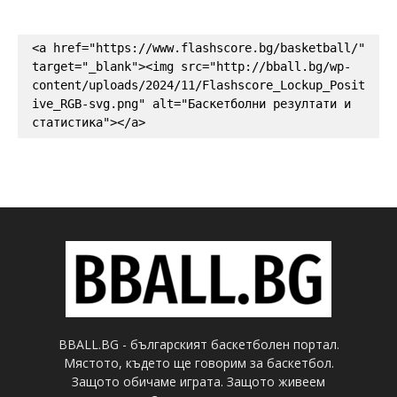
<a href="https://www.flashscore.bg/basketball/" 
target="_blank"><img src="http://bball.bg/wp-
content/uploads/2024/11/Flashscore_Lockup_Posit
ive_RGB-svg.png" alt="Баскетболни резултати и 
статистика"></a>
BBALL.BG - българският баскетболен портал.
Мястото, където ще говорим за баскетбол.
Защото обичаме играта. Защото живеем