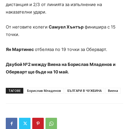
дистанция и 2/3 от линията за изпълнение на
наказателни удари.
От неговите колеги
Самуел Хънтър
финишира с 15
точки.
Ян Мартинес
отбеляза по 19 точки за Оберварт.
Двубой №2 между Виена на Борислав Младенов и
Оберварт ще бъде на 10 май.
ТАГОВЕ
Борислав Младенов
БЪЛГАРИ В ЧУЖБИНА
Виена