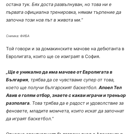
остана тук. Бях доста развълнуван, но това ни е
първата официална тренировка, нямам търпение да
започна този нов път в живота ми.
“
Снимка: ФИБА
Той говори и за домакинските мачове на дебютанта в
Евролигата, които ще се изиграят в София.
„Ще е уникално да има мачове от Евролигата в
България
, трябва да се чувстваме супер от това,
което ще получи българският баскетбол.
Апоел Тел
Авив е голям отбор, знаете с какви играчи и треньор
разполага
. Това трябва да е радост и удоволствие за
феновете, младите момчета, които искат да започнат
да играят баскетбол.
“