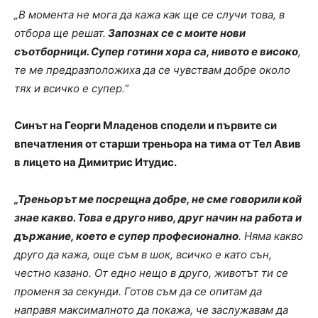
„В момента не мога да кажа как ще се случи това, в
отбора ще решат.
Запознах се с моите нови
съотборници. Супер готини хора са, нивото е високо
,
те ме предразположиха да се чувствам добре около
тях и всичко е супер.
“
Синът на Георги Младенов сподели и първите си
впечатления от старши треньора на тима от Тел Авив
в лицето на Димитрис Итудис.
„Треньорът ме посрещна добре, не сме говорили кой
знае какво. Това е друго ниво, друг начин на работа и
държание, което е супер професионално
. Няма какво
друго да кажа, още съм в шок, всичко е като сън,
честно казано. От едно нещо в друго, животът ти се
променя за секунди. Готов съм да се опитам да
направя максималното да покажа, че заслужавам да