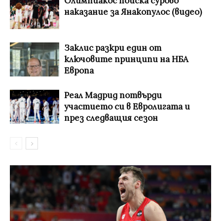
Олимпиакос поиска сурово
наказание за Янакопулос (видео)
Заклис разкри един от
ключовите принципи на НБА
Европа
Реал Мадрид потвърди
участието си в Евролигата и
през следващия сезон