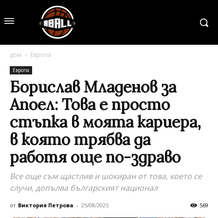
дом
Европа
Европа
Борислав Младенов за
Апоел: Това е просто
стъпка в моята кариера,
в която трябва да
работя още по-здраво
Все още съм щастлив и шокиран от това, което се
случи, допълва българският национал
от
Виктория Петрова
-
25/08/2025
569