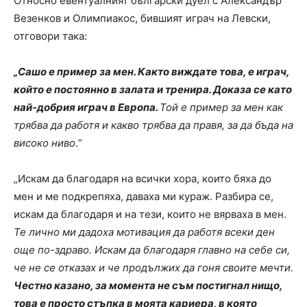
Относно евентуалният български дуел с Александър
Везенков и Олимпиакос, бившият играч на Левски,
отговори така:
„Сашо е пример за мен. Както виждате това, е играч,
който е постоянно в залата и тренира. Доказа се като
най-добрия играч в Европа.
Той е пример за мен как
трябва да работя и какво трябва да правя, за да бъда на
високо ниво
.“
„Искам да благодаря на всички хора, които бяха до
мен и ме подкрепяха, даваха ми кураж. Разбира се,
искам да благодаря и на тези, които не вярваха в мен.
Те лично ми дадоха мотивация да работя всеки ден
още по-здраво. Искам да благодаря главно на себе си,
че не се отказах и че продължих да гоня своите мечти.
Честно казано, за момента не съм постигнал нищо,
това е просто стъпка в моята кариера, в която