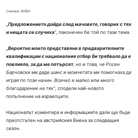
Снимка: ФИБА
„Предложението дойде след мачовете, говорих с тях
и нещата се случиха
“, лаконичен бе той по тази тема.
„Вероятно моето представяне в предварителните
квалификации с националния отбор би трябвало да е
повлияло, за да ме потърсят
, но и това, че Росен
Барчовски ми даде шанс и момчетата ми помогнаха да
играя по този начин. Всичко е малко или много
благодарение на тях“
, сподели най-новото
попълнение на израелците.
Националът коментира и информациите дали ще бъде
преотстъпен на австрийския Виена за следващия
сезон.