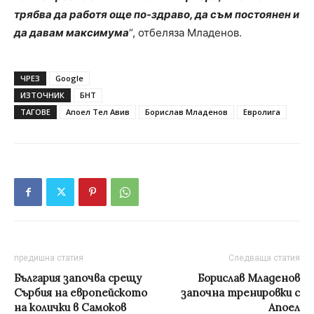
трябва да работя още по-здраво, да съм постоянен и
да давам максимума
“, отбеляза Младенов.
ЧРЕЗ
Google
ИЗТОЧНИК
БНТ
ТАГОВЕ
Апоел Тел Авив
Борислав Младенов
Евролига
предишна статия
Следваща статия
България започва срещу
Борислав Младенов
Сърбия на европейското
започна тренировки с
на колички в Самоков
Апоел