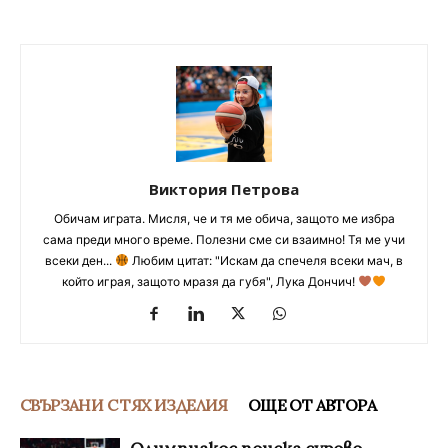
Виктория Петрова
Обичам играта. Мисля, че и тя ме обича, защото ме избра
сама преди много време. Полезни сме си взаимно! Тя ме учи
всеки ден...
Любим цитат: "Искам да спечеля всеки мач, в
който играя, защото мразя да губя", Лука Дончич!
СВЪРЗАНИ С ТЯХ ИЗДЕЛИЯ
ОЩЕ ОТ АВТОРА