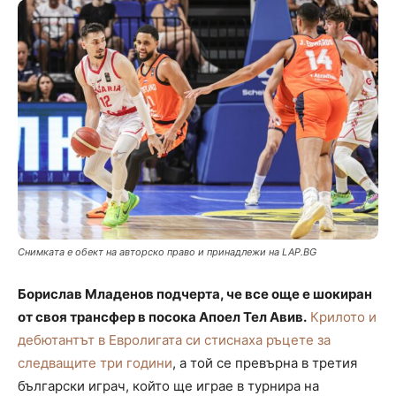
Снимката е обект на авторско право и принадлежи на LAP.BG
Борислав Младенов подчерта, че все още е шокиран
от своя трансфер в посока Апоел Тел Авив.
Крилото и
дебютантът в Евролигата си стиснаха ръцете за
следващите три години
, а той се превърна в третия
български играч, който ще играе в турнира на