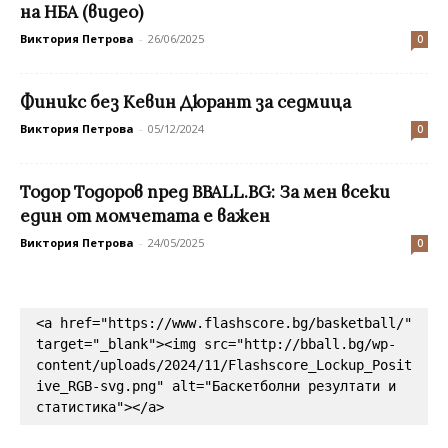
на НБА (видео)
Виктория Петрова
-
26/06/2025
0
Финикс без Кевин Дюрант за седмица
Виктория Петрова
-
05/12/2024
0
Тодор Тодоров пред BBALL.BG: За мен всеки
един от момчетата е важен
Виктория Петрова
-
24/05/2025
0
<a href="https://www.flashscore.bg/basketball/" 
target="_blank"><img src="http://bball.bg/wp-
content/uploads/2024/11/Flashscore_Lockup_Posit
ive_RGB-svg.png" alt="Баскетболни резултати и 
статистика"></a>