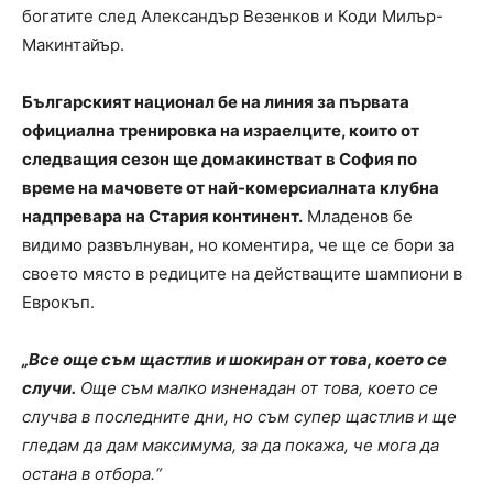
богатите след Александър Везенков и Коди Милър-
Макинтайър.
Българският национал бе на линия за първата
официална тренировка на израелците, които от
следващия сезон ще домакинстват в София по
време на мачовете от най-комерсиалната клубна
надпревара на Стария континент.
Младенов бе
видимо развълнуван, но коментира, че ще се бори за
своето място в редиците на действащите шампиони в
Еврокъп.
„Все още съм щастлив и шокиран от това, което се
случи.
Още съм малко изненадан от това, което се
случва в последните дни, но съм супер щастлив и ще
гледам да дам максимума, за да покажа, че мога да
остана в отбора.“