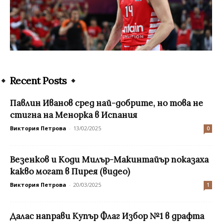
Recent Posts
Павлин Иванов сред най-добрите, но това не
стигна на Менорка в Испания
Виктория Петрова
-
13/02/2025
0
Везенков и Коди Милър-Макинтайър показаха
какво могат в Пирея (видео)
Виктория Петрова
-
20/03/2025
1
Далас направи Купър Флаг Избор №1 в драфта