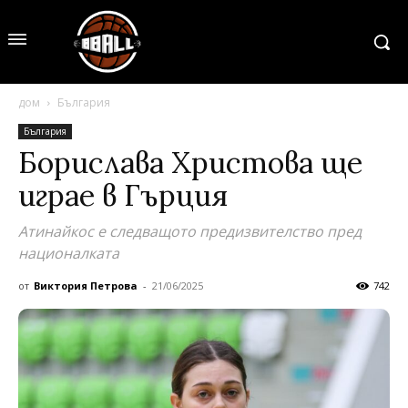
дом
България
България
Борислава Христова ще
играе в Гърция
Атинайкос е следващото предизвителство пред
националката
от
Виктория Петрова
-
21/06/2025
742