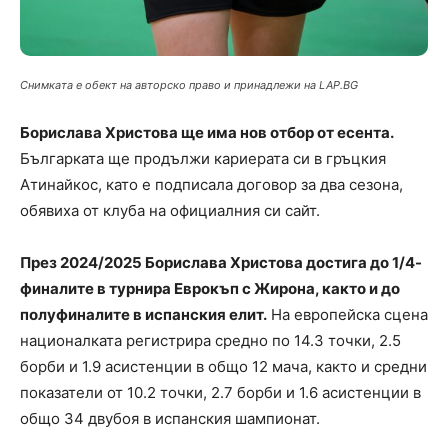
Снимката е обект на авторско право и принадлежи на LAP.BG
Борислава Христова ще има нов отбор от есента.
Българката ще продължи кариерата си в гръцкия
Атинайкос, като е подписала договор за два сезона,
обявиха от клуба на официалния си сайт.
През 2024/2025 Борислава Христова достига до 1/4-
финалите в турнира Еврокъп с Жирона, както и до
полуфиналите в испанския елит.
На европейска сцена
националката регистрира средно по 14.3 точки, 2.5
борби и 1.9 асистенции в общо 12 мача, както и средни
показатели от 10.2 точки, 2.7 борби и 1.6 асистенции в
общо 34 двубоя в испанския шампионат.