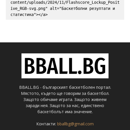
content/uploads/2024/11/Flashscore_Lockup_Posit
ive_RGB-svg.png" alt="Баскетболни резултати и 
статистика"></a>
BBALL.BG - българският баскетболен портал.
Мястото, където ще говорим за баскетбол.
Защото обичаме играта. Защото живеем
заради нея. Защото за нас, единствено
баскетболът има значение.
Контакти:
bballbg@gmail.com