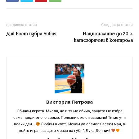
предишна статия
Следваща статия
Дий Бост избра Либия
Националите до 20 г.
категорични в контрола
Виктория Петрова
Обичам играта. Мисля, че и тя ме обича, защото ме избра
сама преди много време. Полезни сме си взаимно! Тя ме учи
всеки ден...
Любим цитат: "Искам да спечеля всеки мач, в
който играя, защото мразя да губя", Лука Дончич!