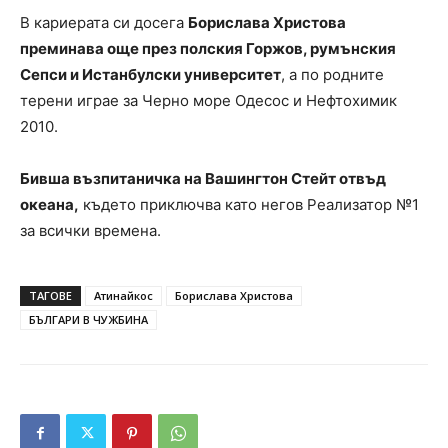
В кариерата си досега
Борислава Христова
преминава още през полския Горжов, румънския
Сепси и Истанбулски университет
, а по родните
терени играе за Черно море Одесос и Нефтохимик
2010.
Бивша възпитаничка на Вашингтон Стейт отвъд
океана,
където приключва като негов Реализатор №1
за всички времена.
ТАГОВЕ
Атинайкос
Борислава Христова
БЪЛГАРИ В ЧУЖБИНА