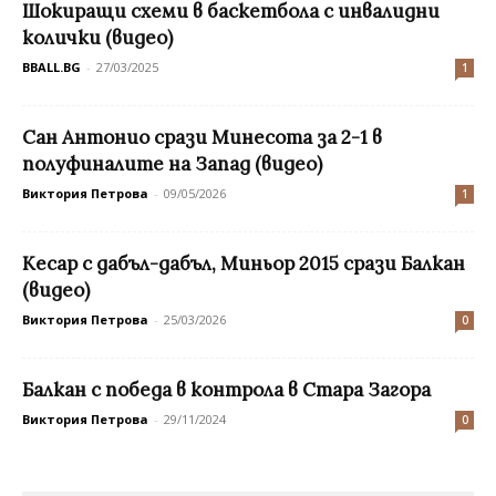
Шокиращи схеми в баскетбола с инвалидни
колички (видео)
BBALL.BG
-
27/03/2025
1
Сан Антонио срази Минесота за 2-1 в
полуфиналите на Запад (видео)
Виктория Петрова
-
09/05/2026
1
Кесар с дабъл-дабъл, Миньор 2015 срази Балкан
(видео)
Виктория Петрова
-
25/03/2026
0
Балкан с победа в контрола в Стара Загора
Виктория Петрова
-
29/11/2024
0