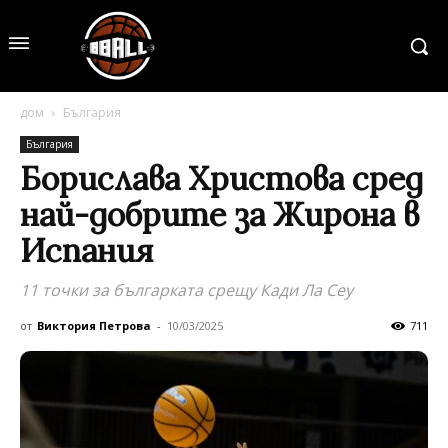
дом
България
България
Борислава Христова сред
най-добрите за Жирона в
Испания
11 точки за българката срещу Кади Ла Сеу
от
Виктория Петрова
-
10/03/2025
711