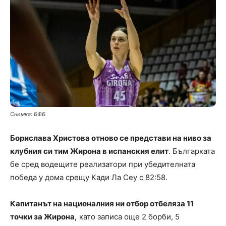
Снимка: БФБ
Борислава Христова отново се представи на ниво за
клубния си тим Жирона в испанския елит
. Българката
бе сред водещите реализатори при убедителната
победа у дома срещу Кади Ла Сеу с 82:58.
Капитанът на националния ни отбор отбеляза 11
точки за Жирона,
като записа още 2 борби, 5