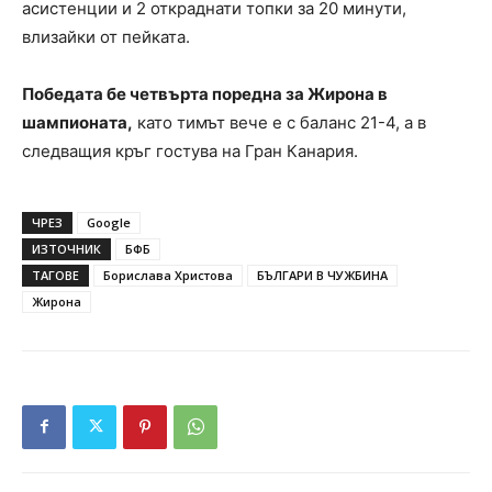
асистенции и 2 откраднати топки за 20 минути,
влизайки от пейката.
Победата бе четвърта поредна за Жирона в
шампионата,
като тимът вече е с баланс 21-4, а в
следващия кръг гостува на Гран Канария.
ЧРЕЗ
Google
ИЗТОЧНИК
БФБ
ТАГОВЕ
Борислава Христова
БЪЛГАРИ В ЧУЖБИНА
Жирона