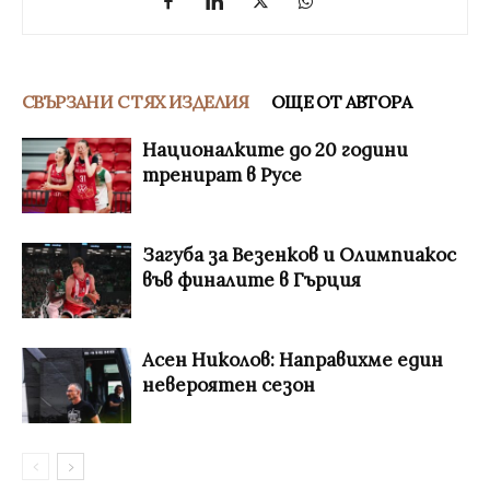
СВЪРЗАНИ С ТЯХ ИЗДЕЛИЯ
ОЩЕ ОТ АВТОРА
Националките до 20 години
тренират в Русе
Загуба за Везенков и Олимпиакос
във финалите в Гърция
Асен Николов: Направихме един
невероятен сезон