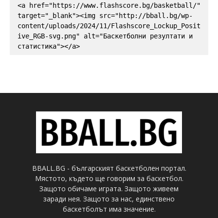
<a href="https://www.flashscore.bg/basketball/" 
target="_blank"><img src="http://bball.bg/wp-
content/uploads/2024/11/Flashscore_Lockup_Posit
ive_RGB-svg.png" alt="Баскетболни резултати и 
статистика"></a>
BBALL.BG - българският баскетболен портал.
Мястото, където ще говорим за баскетбол.
Защото обичаме играта. Защото живеем
заради нея. Защото за нас, единствено
баскетболът има значение.