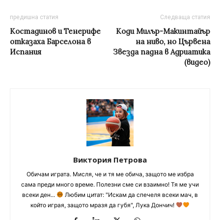
предишна статия
Следваща статия
Костадинов и Тенерифе
Коди Милър-Макинтайър
отказаха Барселона в
на ниво, но Цървена
Испания
Звезда падна в Адриатика
(видео)
Виктория Петрова
Обичам играта. Мисля, че и тя ме обича, защото ме избра
сама преди много време. Полезни сме си взаимно! Тя ме учи
всеки ден...
Любим цитат: "Искам да спечеля всеки мач, в
който играя, защото мразя да губя", Лука Дончич!