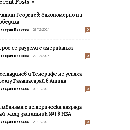
ecent Posts
латин Георгиев: Закономерно ни
обедиха
иктория Петрова
-
28/12/2024
0
ерое се раздели с американка
иктория Петрова
-
22/12/2025
0
остадинов и Тенерифе не успяха
рещу Галатасарай в Атина
иктория Петрова
-
09/05/2025
0
ембаняма с историческа награда –
ай-млад защитник №1 в НБА
иктория Петрова
-
21/04/2026
0