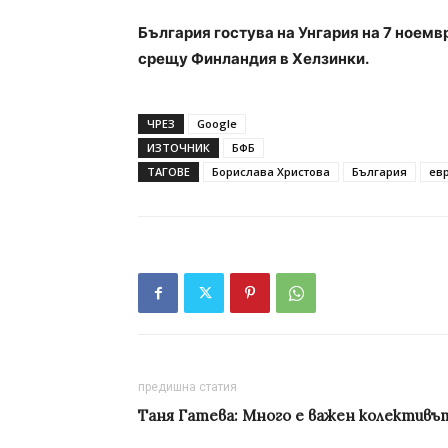
България гостува на Унгария на 7 ноемв
срещу Финландия в Хелзинки.
ЧРЕЗ
Google
ИЗТОЧНИК
БФБ
ТАГОВЕ
Борислава Христова
България
ев
предишна статия
Таня Гатева: Много е важен колективъ