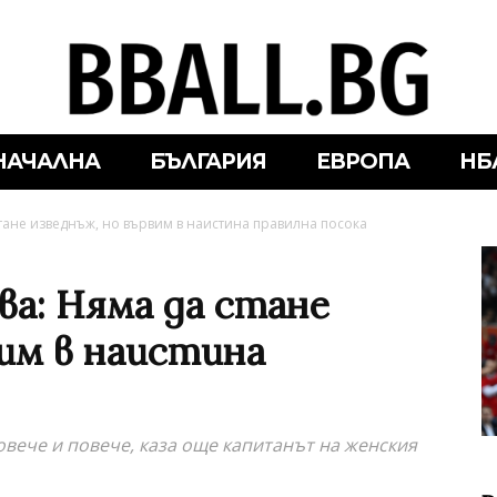
НАЧАЛНА
БЪЛГАРИЯ
ЕВРОПА
НБ
тане изведнъж, но вървим в наистина правилна посока
ва: Няма да стане
вим в наистина
овече и повече, каза още капитанът на женския