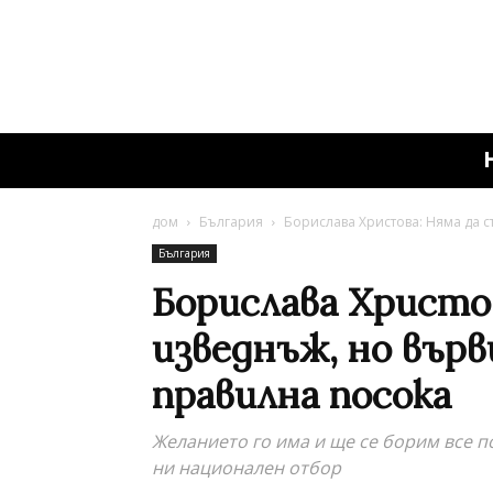
дом
България
Борислава Христова: Няма да с
България
Борислава Христо
изведнъж, но вър
правилна посока
Желанието го има и ще се борим все п
ни национален отбор