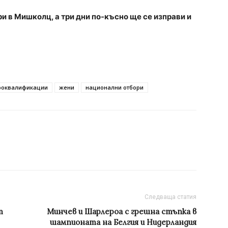
ри в Мишколц, а три дни по-късно ще се изправи и
роквалификации
жени
национални отбори
Следваща статия
т
Минчев и Шарлероа с грешна стъпка в
шампионата на Белгия и Нидерландия