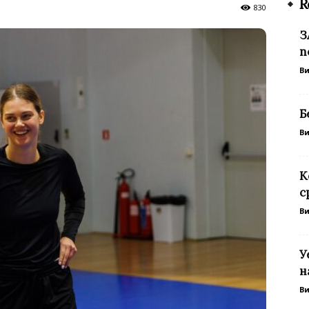
R
830
З
п
В
Б
В
К
с
В
У
н
В