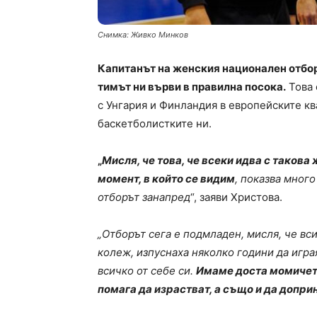
Снимка: Живко Минков
Капитанът на женския национален отбор
тимът ни върви в правилна посока.
Това 
с Унгария и Финландия в европейските к
баскетболистките ни.
„
Мисля, че това, че всеки идва с таков
момент, в който се видим
, показва много
отборът занапред
“, заяви Христова.
„Отборът сега е подмладен, мисля, че вси
колеж, изпуснаха няколко години да игра
всичко от себе си.
Имаме доста момичета,
помага да израстват, а също и да допри