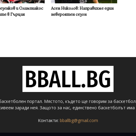
Везенков и Олимпиакос
Асен Николов: Направихме един
ите в Гърция
невероятен сезон
баскетболен портал. Мястото, където ще говорим за баскетбол
ивеем заради нея. Защото за нас, единствено баскетболът има 
Контакти:
bballbg@gmail.com