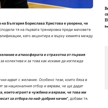
В
о
Е
 на България Борислава Христова е уверена, че
В
сподели тя на първата тренировка преди мачовете
валификации, като акцентира и върху химията между
а желание и атмосферата е страхотна от първия
 за колектива и за това как искаме да изглежда
чки идват с желание. Особено тези, които бяха в
ят за националния отбор и вярвам, че ще дадат
 които играят в чужбина и вярвам, че това им
несат за отбора по най-добрия начин“
, добави тя.