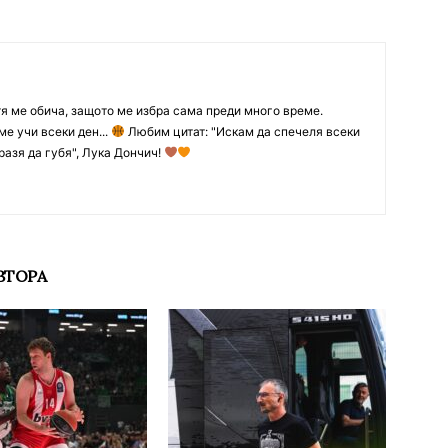
тя ме обича, защото ме избра сама преди много време.
ме учи всеки ден...
Любим цитат: "Искам да спечеля всеки
разя да губя", Лука Дончич!
ВТОРА