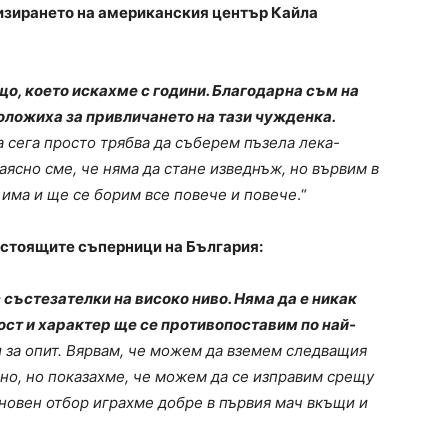
изирането на американския център Кайла
що, което искахме с години. Благодарна съм на
положиха за привличането на тази чужденка.
 сега просто трябва да съберем пъзела лека-
ясно сме, че няма да стане изведнъж, но вървим в
 има и ще се борим все повече и повече
.“
дстоящите съперници на България:
 състезателки на високо ниво. Няма да е никак
ност и характер ще се противопоставим по най-
и за опит. Вярвам, че можем да вземем следващия
сно, но показахме, че можем да се изправим срещу
дновен отбор играхме добре в първия мач вкъщи и