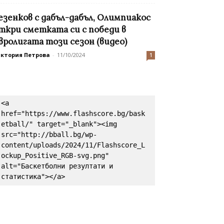
езенков с дабъл-дабъл, Олимпиакос
ткри сметката си с победи в
вролигата този сезон (видео)
иктория Петрова
-
11/10/2024
1
<a 
href="https://www.flashscore.bg/bask
etball/" target="_blank"><img 
src="http://bball.bg/wp-
content/uploads/2024/11/Flashscore_L
ockup_Positive_RGB-svg.png" 
alt="Баскетболни резултати и 
статистика"></a>