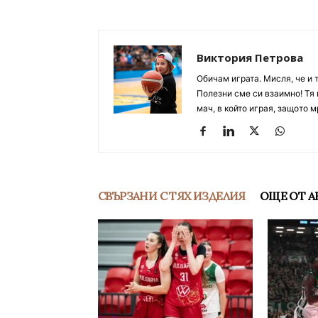
Виктория Петрова
Обичам играта. Мисля, че и 
Полезни сме си взаимно! Тя 
мач, в който играя, защото м
СВЪРЗАНИ С ТЯХ ИЗДЕЛИЯ
ОЩЕ ОТ А