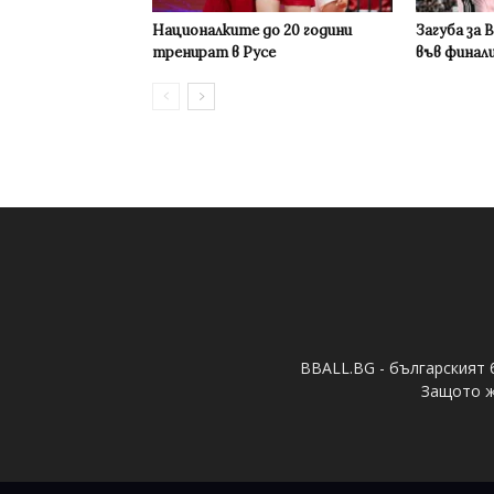
Националките до 20 години
Загуба за 
тренират в Русе
във финал
BBALL.BG - българският 
Защото ж