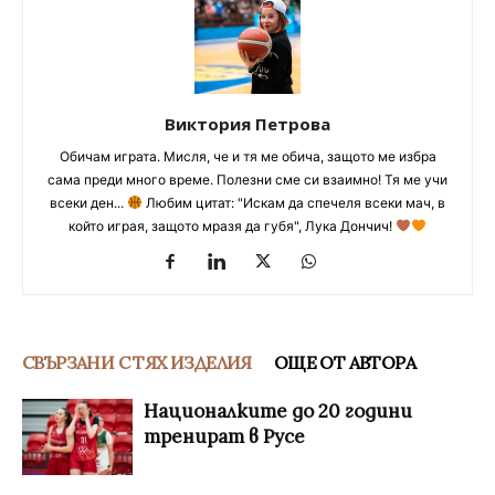
Виктория Петрова
Обичам играта. Мисля, че и тя ме обича, защото ме избра
сама преди много време. Полезни сме си взаимно! Тя ме учи
всеки ден...
Любим цитат: "Искам да спечеля всеки мач, в
който играя, защото мразя да губя", Лука Дончич!
СВЪРЗАНИ С ТЯХ ИЗДЕЛИЯ
ОЩЕ ОТ АВТОРА
Националките до 20 години
тренират в Русе