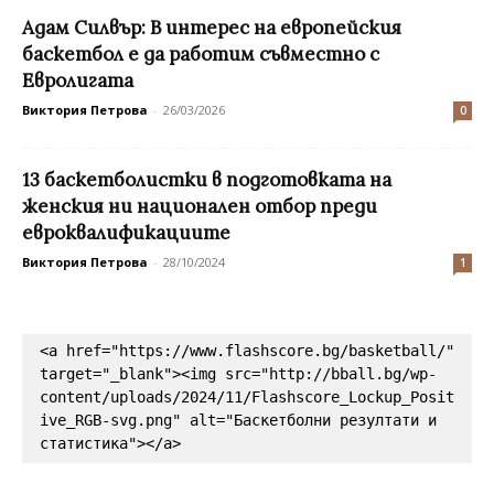
Адам Силвър: В интерес на европейския
баскетбол е да работим съвместно с
Евролигата
Виктория Петрова
-
26/03/2026
0
13 баскетболистки в подготовката на
женския ни национален отбор преди
евроквалификациите
Виктория Петрова
-
28/10/2024
1
<a href="https://www.flashscore.bg/basketball/" 
target="_blank"><img src="http://bball.bg/wp-
content/uploads/2024/11/Flashscore_Lockup_Posit
ive_RGB-svg.png" alt="Баскетболни резултати и 
статистика"></a>