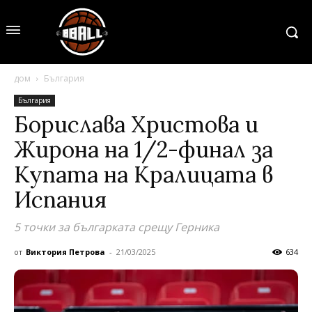
дом
България
България
Борислава Христова и
Жирона на 1/2-финал за
Купата на Кралицата в
Испания
5 точки за българката срещу Герника
от
Виктория Петрова
-
21/03/2025
634