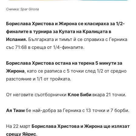
Снимка: Spar Girona
Борислава Христова и Жирона се класираха за 1/2-
финалите в турнира за Купата на Кралицата в
Испания.
Българката и тимът й се справиха с Герника
със 71:68 в среща от 1/4-финалите.
Борислава Христова остана на терена 5 минути за
Жирона
, като се разписа с 5 точки след 1/2 от средно
разстояние и 1/1 от тройката.
От неговите съотборнички
Клое Биби
вкара 21 точки.
Ая Тиам
бе най-добра за Герника с 13 точки и 7 борби.
На 22 март
Борислава Христова и Жирона ще излязат
срещу Яйрис
.