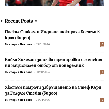
Recent Posts
Паскал Сиакам и Индиана шокираха Бостън в
края (видео)
Виктория Петрова
-
13/01/2026
0
Кайла Хилсман започва тренировки с женския
ни национален отбор от понеделник
Виктория Петрова
-
30/10/2024
0
Хюстън помрачи завръщането на Стеф Къри
за Голдън Стейт (видео)
Виктория Петрова
-
06/04/2026
0