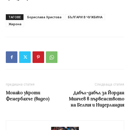
ТАГОВЕ
Борислава Христова
БЪЛГАРИ В ЧУЖБИНА
Жирона
предишна статия
Следваща статия
Монако укроти
Дабъл-дабъл за Йордан
Фенербахче (видео)
Минчев в първенството
на Белгия и Нидерландия