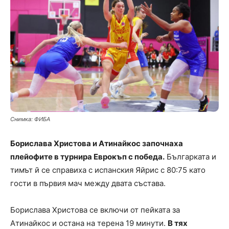
Снимка: ФИБА
Борислава Христова и Атинайкос започнаха
плейофите в турнира Еврокъп с победа.
Българката и
тимът й се справиха с испанския Яйрис с 80:75 като
гости в първия мач между двата състава.
Борислава Христова се включи от пейката за
Атинайкос и остана на терена 19 минути.
В тях