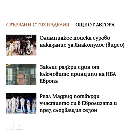
СВЪРЗАНИ С ТЯХ ИЗДЕЛИЯ
ОЩЕ ОТ АВТОРА
Олимпиакос поиска сурово
наказание за Янакопулос (видео)
Заклис разкри един от
ключовите принципи на НБА
Европа
Реал Мадрид потвърди
участието си в Евролигата и
през следващия сезон