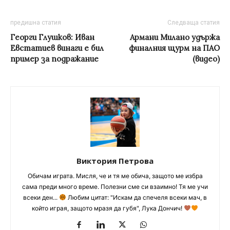
предишна статия
Следваща статия
Георги Глушков: Иван
Армани Милано удържа
Евстатиев винаги е бил
финалния щурм на ПАО
пример за подражание
(видео)
Виктория Петрова
Обичам играта. Мисля, че и тя ме обича, защото ме избра
сама преди много време. Полезни сме си взаимно! Тя ме учи
всеки ден...
Любим цитат: "Искам да спечеля всеки мач, в
който играя, защото мразя да губя", Лука Дончич!