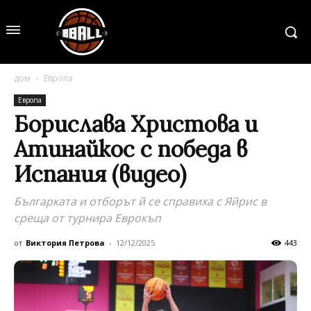
дом
Европа
Европа
Борислава Христова и
Атинайкос с победа в
Испания (видео)
Българката и отборът й се справиха с Яйрис в
среща от турнира Еврокъп
от
Виктория Петрова
-
12/12/2025
443