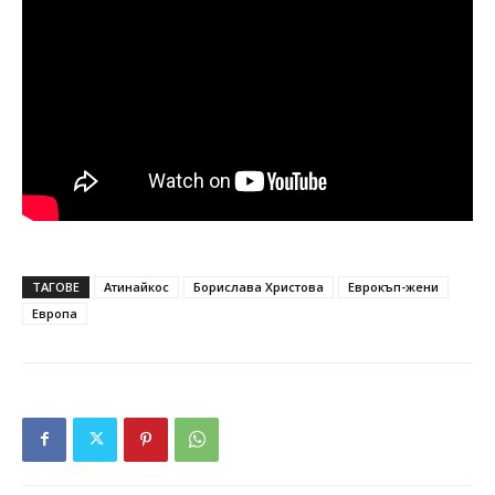
ТАГОВЕ
Атинайкос
Борислава Христова
Еврокъп-жени
Европа