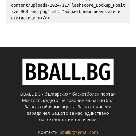
content/uploads/2024/11/Flashscore_Lockup_Posit
ive_RGB-svg.png" alt="Баскетболни резултати и 
статистика"></a>
BBALL.BG - българският баскетболен портал.
Мястото, където ще говорим за баскетбол.
Защото обичаме играта. Защото живеем
заради нея. Защото за нас, единствено
баскетболът има значение.
Контакти:
bballbg@gmail.com