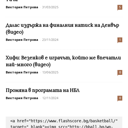
Виктория Петрова
-
31/03/2025
5
Далас издържа на финалния натиск на Денвър
(видео)
Виктория Петрова
-
23/11/2024
1
Хифи: Везенков е играчът, който ме впечатли
най-много (видео)
Виктория Петрова
-
13/06/2025
0
Промяна в програмата на НБЛ
Виктория Петрова
-
12/11/2024
0
<a href="https://www.flashscore.bg/basketball/" 
target="_blank"><img src="http://bball.bg/wp-