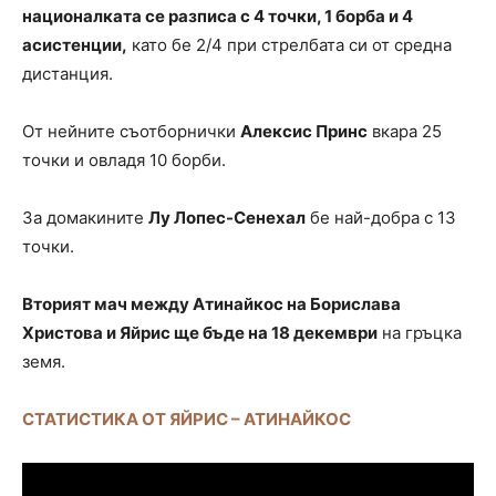
националката се разписа с 4 точки, 1 борба и 4
асистенции,
като бе 2/4 при стрелбата си от средна
дистанция.
От нейните съотборнички
Алексис Принс
вкара 25
точки и овладя 10 борби.
За домакините
Лу Лопес-Сенехал
бе най-добра с 13
точки.
Вторият мач между Атинайкос на Борислава
Христова и Яйрис ще бъде на 18 декември
на гръцка
земя.
СТАТИСТИКА ОТ ЯЙРИС – АТИНАЙКОС