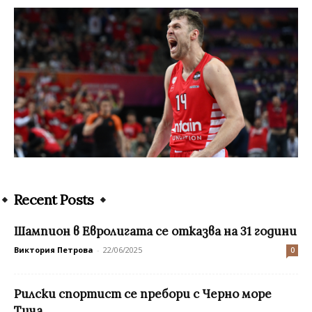
Recent Posts
Шампион в Евролигата се отказва на 31 години
Виктория Петрова
-
22/06/2025
0
Рилски спортист се пребори с Черно море
Тича