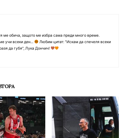
тя ме обича, защото ме избра сама преди много време.
ме учи всеки ден...
Любим цитат: "Искам да спечеля всеки
разя да губя", Лука Дончич!
ВТОРА