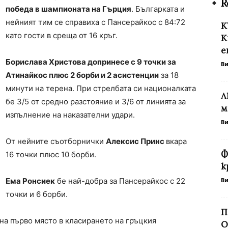
R
победа в шампионата на Гърция
. Българката и
нейният тим се справиха с Пансерайкос с 84:72
К
като гости в среща от 16 кръг.
К
е
Борислава Христова допринесе с 9 точки за
В
Атинайкос плюс 2 борби и 2 асистенции
за 18
минути на терена. При стрелбата си националката
Л
бе 3/5 от средно разстояние и 3/6 от линията за
м
изпълнение на наказателни удари.
В
От нейните съотборнички
Алексис Принс
вкара
Ф
16 точки плюс 10 борби.
к
Ема Ронсиек
бе най-добра за Пансерайкос с 22
В
точки и 6 борби.
П
 на първо място в класирането на гръцкия
О