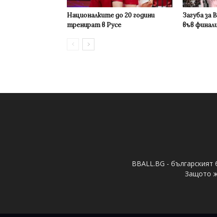
Националките до 20 години
Загуба за 
тренират в Русе
във финал
BBALL.BG - българският 
Защото ж