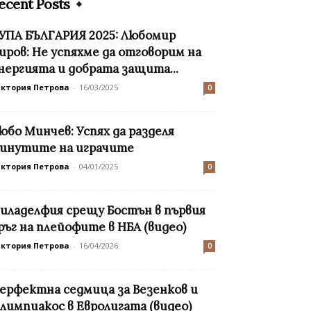
ecent Posts
УПА БЪЛГАРИЯ 2025: Любомир
иров: Не успяхме да отговорим на
нергията и добрата защита...
иктория Петрова
-
16/03/2025
0
юбо Минчев: Успях да разделя
инутите на играчите
иктория Петрова
-
04/01/2025
0
иладелфия срещу Бостън в първия
ръг на плейофите в НБА (видео)
иктория Петрова
-
16/04/2026
0
ерфектна седмица за Везенков и
лимпиакос в Евролигата (видео)