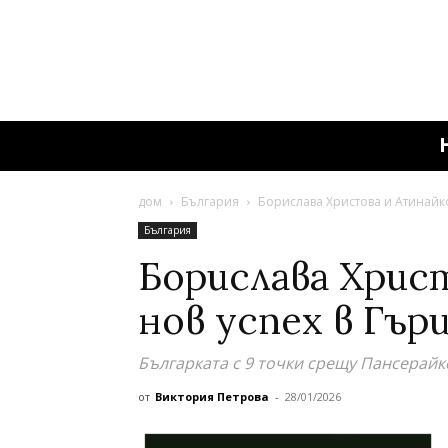
дом
България
Борислава Христова и Атинайко
България
Борислава Хрис
нов успех в Гър
Българката с 9 точки срещу Пансерайк
от
Виктория Петрова
-
28/01/2026