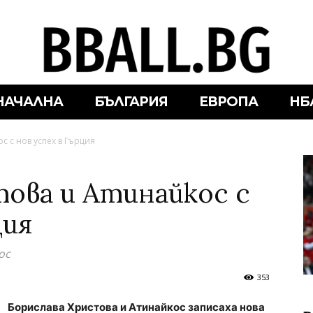
НАЧАЛНА
БЪЛГАРИЯ
ЕВРОПА
НБ
с с нов успех в Гърция
това и Атинайкос с
ция
ос
353
Борислава Христова и Атинайкос записаха нова