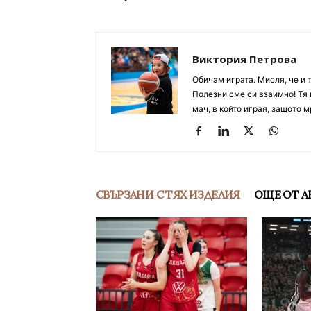
Виктория Петрова
Обичам играта. Мисля, че и 
Полезни сме си взаимно! Тя 
мач, в който играя, защото м
СВЪРЗАНИ С ТЯХ ИЗДЕЛИЯ
ОЩЕ ОТ А