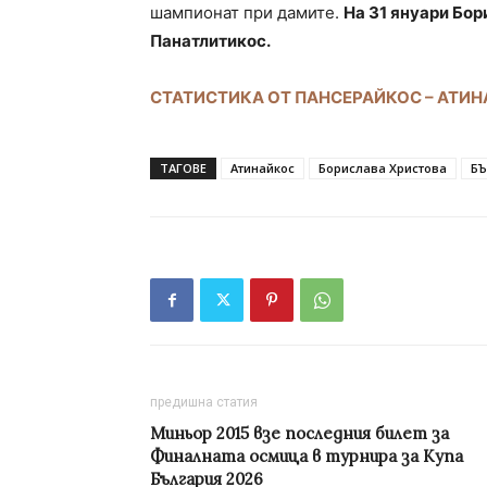
шампионат при дамите.
На 31 януари Бо
Панатлитикос.
СТАТИСТИКА ОТ ПАНСЕРАЙКОС – АТИ
ТАГОВЕ
Атинайкос
Борислава Христова
БЪ
предишна статия
Миньор 2015 взе последния билет за
Финалната осмица в турнира за Купа
България 2026