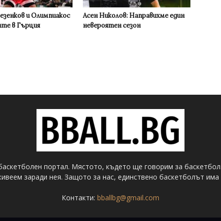
Везенков и Олимпиакос
Асен Николов: Направихме един
ите в Гърция
невероятен сезон
баскетболен портал. Мястото, където ще говорим за баскетбол
ивеем заради нея. Защото за нас, единствено баскетболът има 
Контакти:
bballbg@gmail.com