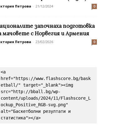
иктория Петрова
-
21/12/2024
0
ационалите започнаха подготовка
а мачовете с Норвегия и Армения
иктория Петрова
-
23/02/2026
0
<a 
href="https://www.flashscore.bg/bask
etball/" target="_blank"><img 
src="http://bball.bg/wp-
content/uploads/2024/11/Flashscore_L
ockup_Positive_RGB-svg.png" 
alt="Баскетболни резултати и 
статистика"></a>