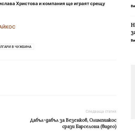
рислава Христова и компания ще играят срещу
В
Н
НАЙКОС
з
В
ЛГАРИ В ЧУЖБИНА
Следваща статия
Дабъл-дабъл за Везенков, Олимпиакос
срази Барселона (видео)