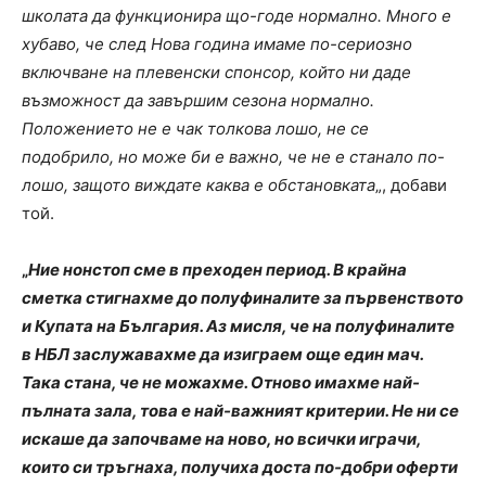
школата да функционира що-годе нормално. Много е
хубаво, че след Нова година имаме по-сериозно
включване на плевенски спонсор, който ни даде
възможност да завършим сезона нормално.
Положението не е чак толкова лошо, не се
подобрило, но може би е важно, че не е станало по-
лошо, защото виждате каква е обстановката
„, добави
той.
„
Ние нонстоп сме в преходен период. В крайна
сметка стигнахме до полуфиналите за първенството
и Купата на България. Аз мисля, че на полуфиналите
в НБЛ заслужавахме да изиграем още един мач.
Така стана, че не можахме. Отново имахме най-
пълната зала, това е най-важният критерии. Не ни се
искаше да започваме на ново, но всички играчи,
които си тръгнаха, получиха доста по-добри оферти