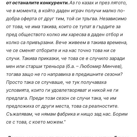
от останалите конкуренти.
Аз го казах и през лятото,
че в момента, в който даден играч получи малко по-
добра оферта от друг тим, той си тръгва. Независимо
от това, че има такива, които се тупат в гърдите за
пред обществото колко им харесва в даден отбор и
колко са привързани. Вече живеем в такива времена,
че се сменят отборите и на нас точно това ни се
случи. Такива приказки, че това се е случило заради
мен или старши треньора (б.а. – Любомир Минчев),
тогава защо не го направиха в предишните сезони?
Просто така се случваше, че тук получаваха
условията, които ги удовлетворяват и никой не ги
предлага. Преди този сезон се случи така, че им
предложиха от други места, това са реалностите.
Съжалявам, че нямам фабрика и нищо зад нас. Борим
се с това, с което можем.
“