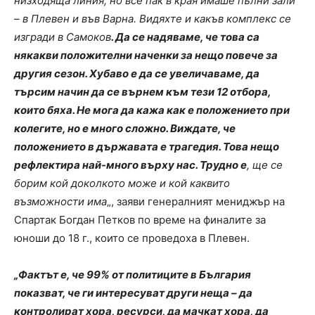
низходяща линия, но все пак в края имаше пълни зали
– в Плевен и във Варна. Видяхте и какъв комплекс се
изгради в Самоков
. Да се надяваме, че това са
някакви положителни наченки за нещо повече за
другия сезон. Хубаво е да се увеличаваме, да
търсим начин да се върнем към тези 12 отбора,
които бяха. Не мога да кажа как е положението при
колегите, но е много сложно. Виждате, че
положението в държавата е трагедия. Това нещо
рефлектира най-много върху нас. Трудно е
, ще се
борим кой доколкото може и кой каквито
възможности има
„, заяви генералният мениджър на
Спартак Богдан Петков по време на финалите за
юноши до 18 г., които се проведоха в Плевен.
„Фактът е, че 99% от политиците в България
показват, че ги интересуват други неща – да
контролират хора, ресурси, да мачкат хора, да