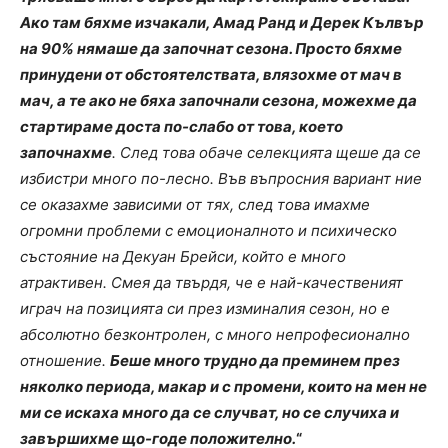
Ако там бяхме изчакали, Амад Ранд и Дерек Кълвър
на 90% нямаше да започнат сезона. Просто бяхме
принудени от обстоятелствата, влязохме от мач в
мач, а те ако не бяха започнали сезона, можехме да
стартираме доста по-слабо от това, което
започнахме
. След това обаче селекцията щеше да се
избистри много по-лесно. Във въпросния вариант ние
се оказахме зависими от тях, след това имахме
огромни проблеми с емоционалното и психическо
състояние на Декуан Брейси, който е много
атрактивен. Смея да твърдя, че е най-качественият
играч на позицията си през изминалия сезон, но е
абсолютно безконтролен, с много непрофесионално
отношение.
Беше много трудно да преминем през
няколко периода, макар и с промени, които на мен не
ми се искаха много да се случват, но се случиха и
завършихме що-годе положително.
“