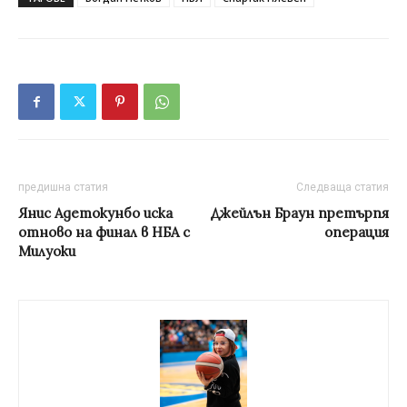
предишна статия
Следваща статия
Янис Адетокунбо иска
Джейлън Браун претърпя
отново на финал в НБА с
операция
Милуоки