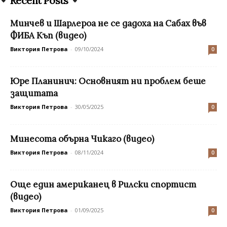
Recent Posts
Минчев и Шарлероа не се дадоха на Сабах във
ФИБА Къп (видео)
Виктория Петрова
-
09/10/2024
0
Юре Планинич: Основният ни проблем беше
защитата
Виктория Петрова
-
30/05/2025
0
Минесота обърна Чикаго (видео)
Виктория Петрова
-
08/11/2024
0
Още един американец в Рилски спортист
(видео)
Виктория Петрова
-
01/09/2025
0