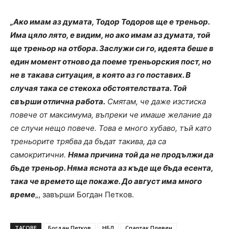
„Ако имам аз думата, Тодор Тодоров ще е треньор.
Има цяло лято, е видим, но ако имам аз думата, той
ще треньор на отбора. Заслужи си го, идеята беше в
един момент отново да поеме треньорския пост, но
не в такава ситуация, в която аз го поставих. В
случая така се стекоха обстоятелствата. Той
свърши отлична работа.
Смятам, че даже изстиска
повече от максимума, въпреки че имаше желание да
се случи нещо повече. Това е много хубаво, тъй като
треньорите трябва да бъдат такива, да са
самокритични.
Няма причина той да не продължи да
бъде треньор. Няма яснота аз къде ще бъда есента,
така че времето ще покаже. До август има много
време
„, завърши Богдан Петков.
ТАГОВЕ
Богдан Петков
НБЛ
Спартак Плевен