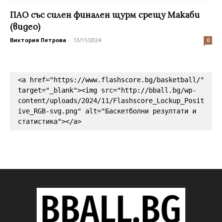
ПАО със силен финален щурм срещу Макаби
(видео)
Виктория Петрова
-
13/11/2024
0
<a href="https://www.flashscore.bg/basketball/" 
target="_blank"><img src="http://bball.bg/wp-
content/uploads/2024/11/Flashscore_Lockup_Posit
ive_RGB-svg.png" alt="Баскетболни резултати и 
статистика"></a>