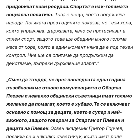
придобиват нови ресурси. Спортът е най-голямата
социална политика.
Това е нещо, което обединява
народа. Логиката през годините показва, че тези хора,
които управляват държавата, явно се притесняват в
силен спорт, защото това ще обедини много голяма
маса от хора, която в един момент няма да е под техен
контрол. Ние ще се опитаме да продължим да
действаме, въпреки държавния апарат.“
„
Смея да твърдя, че през последната една година
възобновихме отново комуникацията с Община
Плевен и немалко общински съветници имат голямо
желание да помагат, което е хубаво. Те се включват
основно с помощ за децата, което е супер и най-
важното, защото говорим за Спартак от Плевен и
децата на Плевен.
Освен академик Григор Горчев,
появиха се и няколко съветници, които имат роля