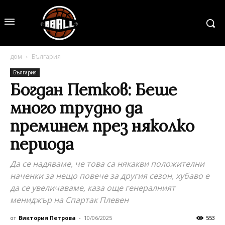
дом
България
България
Богдан Петков: Беше
много трудно да
преминем през няколко
периода
Да се надяваме, че това са някакви положителни
наченки за нещо повече за другия сезон, хубаво е
да се увеличаваме, каза още генералният
мениджър на Спартак Плевен
от
Виктория Петрова
-
10/06/2025
553