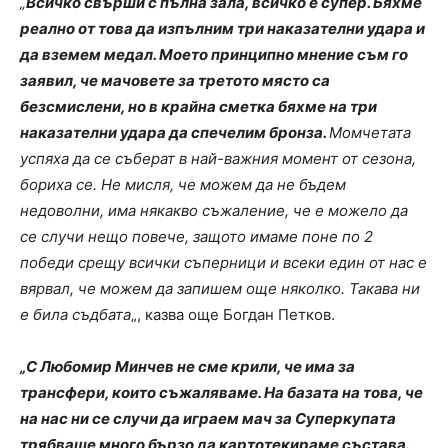
„
Всичко свърши с пълна зала, всичко е супер. Бяхме
реално от това да изпълним три наказателни удара и
да вземем медал. Моето принципно мнение съм го
заявил, че мачовете за третото място са
безсмислени, но в крайна сметка бяхме на три
наказателни удара да спечелим бронза.
Момчетата
успяха да се съберат в най-важния момент от сезона,
бориха се. Не мисля, че можем да не бъдем
недоволни, има някакво съжаление, че е можело да
се случи нещо повече, защото имаме поне по 2
победи срещу всички съперници и всеки един от нас е
вярвал, че можем да запишем още няколко. Такава ни
е била съдбата
„, казва още Богдан Петков.
„С Любомир Минчев не сме крили, че има за
трансфери, които съжаляваме. На базата на това, че
на нас ни се случи да играем мач за Суперкупата
трябваше много бързо да картотекираме състава.