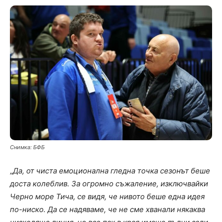
Снимка: БФБ
„
Да, от чиста емоционална гледна точка сезонът беше
доста колеблив. За огромно съжаление, изключвайки
Черно море Тича, се видя, че нивото беше една идея
по-ниско. Да се надяваме, че не сме хванали някаква