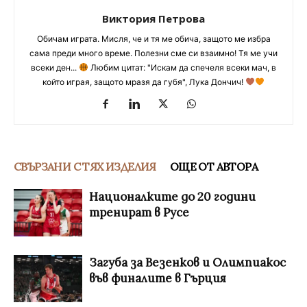
Виктория Петрова
Обичам играта. Мисля, че и тя ме обича, защото ме избра
сама преди много време. Полезни сме си взаимно! Тя ме учи
всеки ден...
Любим цитат: "Искам да спечеля всеки мач, в
който играя, защото мразя да губя", Лука Дончич!
СВЪРЗАНИ С ТЯХ ИЗДЕЛИЯ
ОЩЕ ОТ АВТОРА
Националките до 20 години
тренират в Русе
Загуба за Везенков и Олимпиакос
във финалите в Гърция